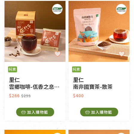
純素
奶素
其他
常溫
冷藏
冷凍
一般網購
門市販售
純素
純素
里仁
里仁
雲鄉咖啡-佤香之息(濾掛式)
南非國寶茶-散茶
$266
$400
$295
加入購物籃
加入購物籃