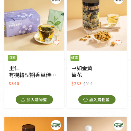
純素
純素
里仁
中如金黃
有機轉型期香草佳葉龍茶茶包
菊花
$340
$233
$310
加入購物籃
加入購物籃