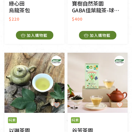
綠心田
寶樹自然茶園
烏龍茶包
GABA佳葉龍茶-球狀茶
$220
$400
加入購物籃
加入購物籃
純素
純素
以琳茶園
谷芳茶園