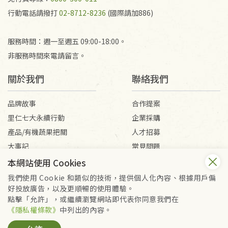
行動電話請撥打
02-8712-8236
(國際請加886)
服務時間：週一至週五 09:00-18:00。
非服務時間來電請留言。
關於我們
聯絡我們
品牌故事
合作提案
里仁七大永續行動
企業採購
產品/有機蔬果把關
人才招募
大事記
常見問題
媒體報導
客服信箱
本網站使用 Cookies
我們使用 Cookie 和類似的技術，提供個人化內容、根據用戶偏
好投放廣告，以及更順暢的使用體驗。
會員服務條款
隱私權政策
點擊「允許」，或繼續瀏覽網站即代表你同意我們在
Copyright © 2026 里仁事業股份有限公司(統編：16301262) /
《隱私權條款》
中列出的內容。
里仁網購股份有限公司(統編：25149752)