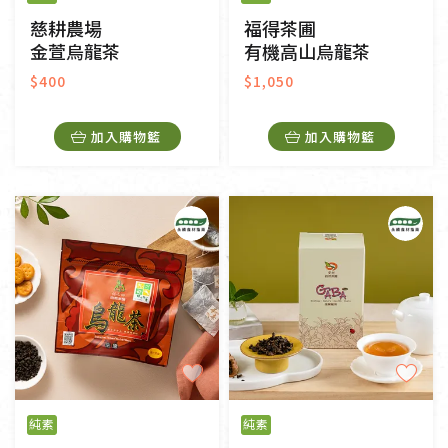
慈耕農場
福得茶圃
金萱烏龍茶
有機高山烏龍茶
$400
$1,050
加入購物籃
加入購物籃
純素
純素