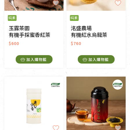
純素
純素
玉露茶園
洺盛農場
有機手採蜜香紅茶
有機紅水烏龍茶
$600
$760
加入購物籃
加入購物籃