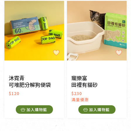
純素
奶素
其他
常溫
冷藏
冷凍
一般網購
門市販售
沐霓青
寵樂富
可堆肥分解狗便袋
田裡有貓砂
$120
$230
滿量優惠
加入購物籃
加入購物籃