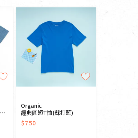
寵物營養補充品
抄
寵物清潔用品
券
品
Organic
經典圓短T恤(蘇打藍)
$750