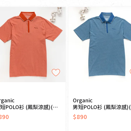
女裝
佛儒書籍
純素
奶素
其他
女內著居家
廣論/備覽手
水
男裝
敬經帛/書套
常溫
冷藏
冷凍
男內著居家
影音/圖書
毛巾/浴巾/手帕
文具禮品/禮
一般網購
門市販售
鞋襪
燈/燃燈油
帽/口罩/配件/包包
香
嬰幼/兒童
供具/修持用
居士服
rganic
Organic
短POLO衫 (鳳梨涼感)(橘色)
男短POLO衫 (鳳梨涼感)(藍色)
890
$890