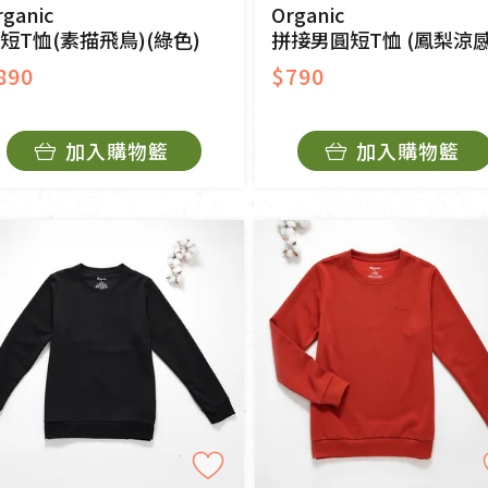
rganic
Organic
短T恤(素描飛鳥)(綠色)
拼接男圓短T恤 (鳳梨涼感)(中藍
890
$790
加入購物籃
加入購物籃