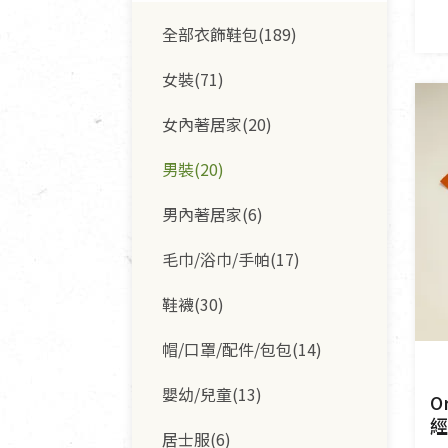
酵素(8)
餐具食器(17)
臉部清潔/保養(24)
鮮凍蔬果(22)
全部衣飾鞋包(189)
堅果/果乾(42)
甜品/冰品(14)
廚房用具/家電/家飾(20)
臉部彩妝(7)
女裝(71)
糖果/巧克力(23)
麵包/糕點(19)
寢具織品(0)
牙膏/牙刷/漱口水(7)
女內著居家(20)
洗髮/潤髮/染髮(22)
男裝(20)
身體清潔/保養(18)
男內著居家(6)
個人用品(13)
毛巾/浴巾/手帕(17)
鞋襪(30)
帽/口罩/配件/包包(14)
嬰幼/兒童(13)
O
經
居士服(6)