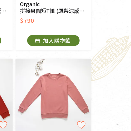
Organic
)
拼接男圓短T恤 (鳳梨涼感)(綠色)
$790
加入購物籃