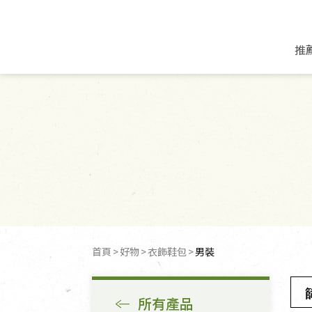
推
米麵/調理食材
好康優惠
飲品/零食
專題文章
米/麵/粉
8月新品優惠
豆漿/優格/植物
農產品與農友
豆麥雜糧種子
8月快閃商品優
果汁/醋飲/飲料
食品與廠商
植物油
中秋禮盒預購
茶/咖啡/花果茶
用品與廠商
不限類別
乾貨/素料/植物肉
7月惜福愛物
沖調飲/穀麥片
土地與生態
豆腐/天貝/豆製品
6月快閃商品-好
蜂蜜/椰奶
蔬食營養力
調味/醬料/烘焙食材
傳承經典優惠
休閒零食
生活提案
首頁
好物
衣飾鞋包
男裝
抹醬/果醬
文化好書優惠
堅果/果乾
共好行動
鮮凍蔬果
糖果/巧克力
里仁的努力
所有產品
居家日用
個人清潔保養