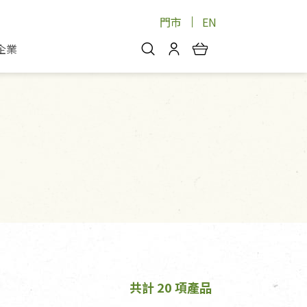
門市
EN
企業
你好，歡迎光臨！
安心蔬果
會員中心
蔬果箱/禮盒
物
我的優惠券
品
芽菜/菇
理包
醬料
消費紀錄查詢
個人資料管理
產品追蹤
好文收藏
登入/註冊
共計 20 項產品
物
寵物專區