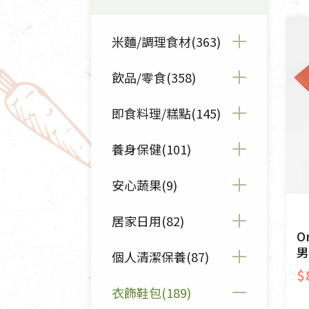
清潔/防蟲/薰香
臉部清潔/保養
米麵/調理食材(363)
餐具食器
臉部彩妝
廚房用具/家電/家飾
牙膏/牙刷/漱口
飲品/零食(358)
全部米麵/調理食材(363)
寢具織品
洗髮/潤髮/染髮
身體清潔/保養
米/麵/粉(74)
即食料理/糕點(145)
全部飲品/零食(358)
個人用品
豆麥雜糧種子(31)
豆漿/優格/植物奶(25)
養身保健(101)
全部即食料理/糕點(145)
植物油(31)
果汁/醋飲/飲料(37)
沖泡麵/粥/湯(22)
安心蔬果(9)
全部養身保健(101)
乾貨/素料/植物肉(59)
茶/咖啡/花果茶(77)
熟食料理/調理包(40)
保健食品(30)
居家日用(82)
全部安心蔬果(9)
O
豆腐/天貝/豆製品(17)
沖調飲/穀麥片(54)
包子饅頭/麵點(24)
養身食品/飲品(54)
男
蔬果箱/禮盒(7)
個人清潔保養(87)
全部居家日用(82)
調味/醬料/烘焙食材(111)
蜂蜜/椰奶(7)
$
粽子/蘿蔔糕/年糕(6)
中藥食材/調理包(9)
芽菜/菇(2)
清潔/防蟲/薰香(45)
衣飾鞋包(189)
全部個人清潔保養(87)
抹醬/果醬(19)
休閒零食(98)
素鬆/醬菜(20)