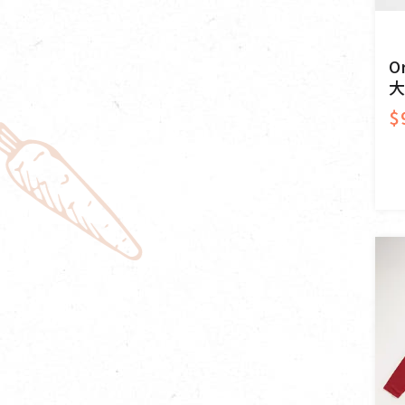
O
大
$