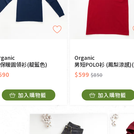
rganic
Organic
保暖圓領衫(靛藍色)
男短POLO衫 (鳳梨涼感)(紅色)
690
$599
$850
加入購物籃
加入購物籃