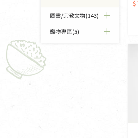
$
圖書/宗教文物(143)
寵物專區(5)
全部圖書/宗教文物(143)
佛儒書籍(17)
全部寵物專區(5)
廣論/備覽手抄(30)
寵物營養補充品(3)
敬經帛/書套(3)
寵物清潔用品(2)
影音/圖書(24)
文具禮品/禮券(4)
燈/燃燈油(24)
香(28)