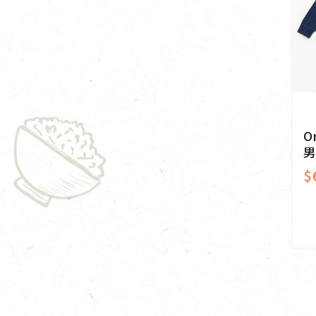
O
男
$