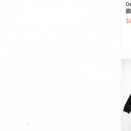
O
供具/修持用品(13)
圓
$