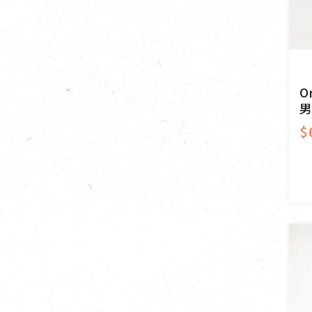
O
男
$