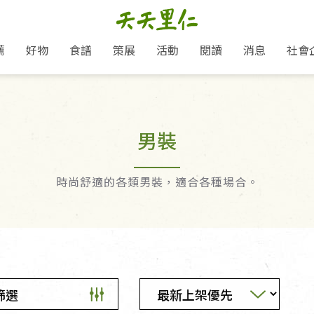
薦
好物
食譜
策展
活動
閱讀
消息
社會
里仁新訊
品牌故事
主題推薦
即食料理/糕點
地球超載日：守護地球從生活
主題活動
關注支持
媒體報導
養身保健
選擇開始
里仁七大永續行動
會員專屬
奶
里仁動態
中秋送禮推薦
沖泡麵/粥/湯
本土優先
永續飲食
保健食品
男裝
里仁為美刊
愛地球,吃蔬食就可以！
人才招募
門市資訊
惠
分店動態
超值好物特惠
熟食料理/調理包
減塑微革命
淨塑行動
養身食品/飲
產品/有機蔬果把關
產品推薦
作夥利他 加入水滴會員
產品動態
飲品
熱銷人氣產品推薦
包子饅頭/麵點
少或無添加
主食
生態保育
沙拉
中藥食材/調
點心
大事記
時尚舒適的各類男裝，適合各種場合。
經典必買推薦
粽子/蘿蔔糕/年糕
友善耕作
公益支持
酵素
「里仁誠食市集」永續新體驗
里仁聯名卡
評延長優惠
史瓦帝尼文化節
素鬆/醬菜
支持弱勢
獲獎肯定
減塑 一起來！
理念桌布下載
甜品/冰品
綠色保育
聯名合作
綠色保育-我們的田, 牠們的家
加入會員
麵包/糕點
永續飲食
里仁「史瓦帝尼文化節」
湯品
篩選
衣飾鞋包
圖書/宗教文