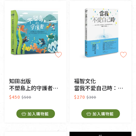
純素
奶素
其他
常溫
冷藏
冷凍
一般網購
門市販售
知田出版
福智文化
不塑島上的守護者：大手牽小手，師生減塑GO!
當我不愛自己時：正念，讓你重拾力量，找回自己
$450
$270
$500
$300
加入購物籃
加入購物籃