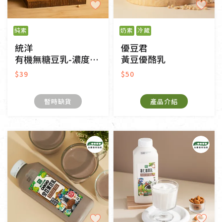
純素
奶素
冷藏
統洋
優豆君
有機無糖豆乳-濃度UP
黃豆優酪乳
$39
$50
暫時缺貨
產品介紹