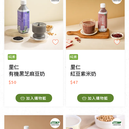
純素
純素
里仁
里仁
有機黑芝麻豆奶
紅豆紫米奶
$50
$47
加入購物籃
加入購物籃