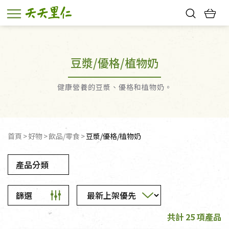
熱門搜尋：
親子活動
幸福節中獎名單
豆漿/優格/植物奶
健康營養的豆漿、優格和植物奶。
首頁
好物
飲品/零食
豆漿/優格/植物奶
產品分類
篩選
共計 25 項產品