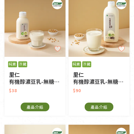
純素
冷藏
純素
冷藏
里仁
里仁
有機醇濃豆乳-無糖350ml
有機醇濃豆乳-無糖960ml
$38
$90
產品介紹
產品介紹