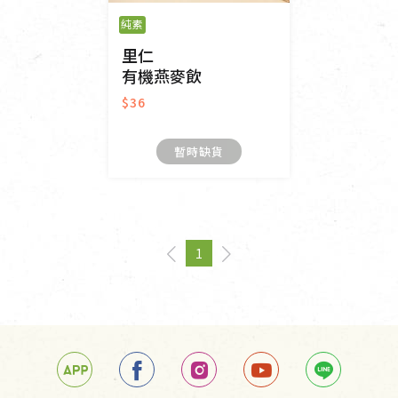
純素
里仁
有機燕麥飲
$36
暫時缺貨
1
page
You're on page
page