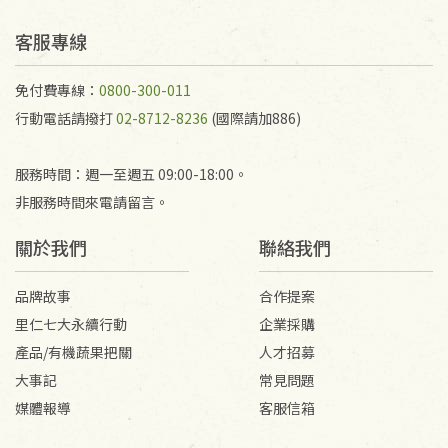
予以退費。
不接受退貨之手抄稿，為敬重法寶故，里仁網購無法
客服專線
代為結緣處理等。 若需將手抄稿寄還給消費者，因而
產生的運費100元/箱將由消費者負擔。
免付費專線：
0800-300-011
行動電話請撥打
02-8712-8236
(國際請加886)
服務時間：週一至週五 09:00-18:00。
非服務時間來電請留言。
關於我們
聯絡我們
品牌故事
合作提案
里仁七大永續行動
企業採購
產品/有機蔬果把關
人才招募
大事記
常見問題
媒體報導
客服信箱