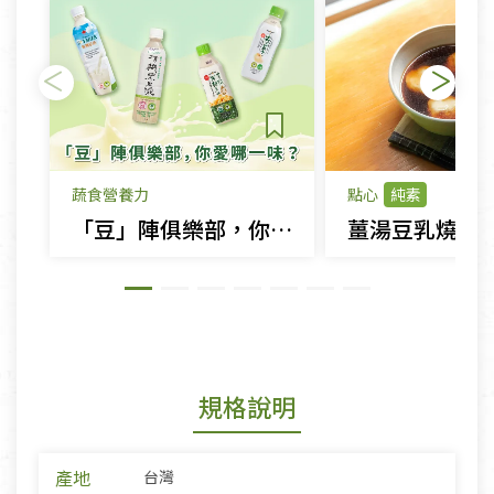
蔬食營養力
點心
純素
「豆」陣俱樂部，你愛哪一味？
薑湯豆乳燒麻
規格說明
產地
台灣