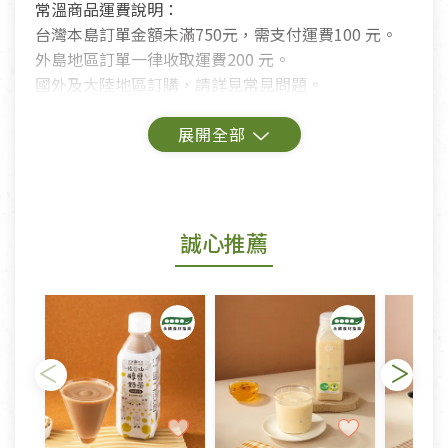
常溫商品運費說明：
台灣本島訂單金額未滿750元，需支付運費100 元。
外島地區訂單一律收取運費200 元。
國外及大陸地區訂購，請詳見常見問題。
鑑賞期商品說明：
商品包裝外觀樣式色澤以實際出貨為準。
若商品發生新品瑕疵，可申請更換新品。
誠心推薦
若您購買的商品有下列「不適用七天鑑賞期商品」情
形者，除商品瑕疵以外，恕不接受退換貨.
依消保法之規定提供該商品七天免費鑑賞期(含例假
日)的服務，原則上若商品未經使用或被汙損(除商品
瑕疵)，一般皆可申請退換貨。
不適用七天鑑賞期商品：
以數位或電磁紀錄形式儲存之商品、易於變質或損壞