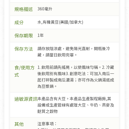
規格描述
360毫升
成分
水,有機黃豆(美國/加拿大)
保存期限
1年
保存方法
請存放陰涼處，避免陽光直射，開瓶後冷
藏，請當日飲用完畢。
食/使用方
1. 飲用前請先搖晃，以使風味勻稱。2. 冷藏
後飲用別有風味3. 創意吃法：可加入南瓜一
式
起打碎製成南瓜濃湯；亦可作為火鍋湯底成
為豆漿鍋。
過敏源資訊
本產品含有大豆。本產品生產製程廠房,其
設備或生產管線有處理大豆、牛奶、燕麥及
麩質之穀物
其他
注意事項：