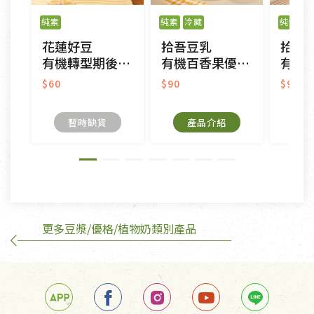
之商品、以及性質上無法或不適合退換之商品：如
純素
純素
冷藏
純素
冷
CD、VCD、DVD、電腦軟體，若產品瑕疵無法讀取僅
花蓮好豆
拾吾豆乳
拾吾
接受原片換新。
有機轉型期後山醇豆奶茶
有機百香果優酪豆乳
有機轉型
衣飾鞋類-如T恤，如於送達後水洗或污損者。
美容保養用品、內衣褲、襪子、口罩等私人消耗性產
$60
$90
$90
品，一經拆封使用，恕無法退貨。
內衣褲、襪子、口罩個人衛生用品除商品本身有瑕疵
暫時缺貨
產品介紹
外,依據《通訊交易解除權合理例外情事適用準
則》, 恕無法退貨。
有標示不接受退貨的優惠商品與蔬菜箱，不接受退
換，但若為商品本身或運送過程中所造成的瑕疵，則
不在此限。
更多豆漿/優格/植物奶類別產品
訂購手抄稿退貨需知：
手抄稿進行退貨時，請務必保持原包裝方式及使用原
箱退回。
若未保持原包裝方式或未使用原箱退回，導致書籍有
任何折損、磨損、污損或凹角，將不接受退貨，也不