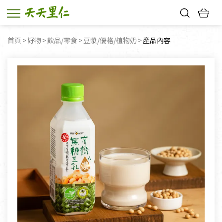
熱門搜尋：
首頁
好物
飲品/零食
豆漿/優格/植物奶
目前頁面：
產品內容
親子活動
幸福節中獎名單