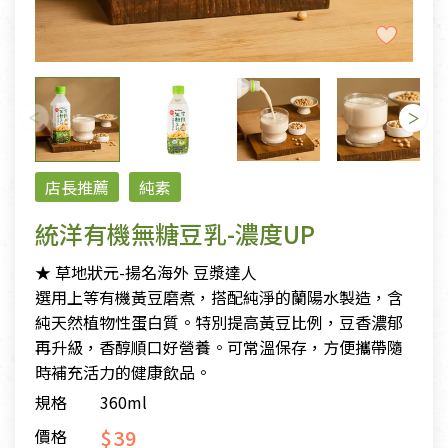
店長推薦
純素
統洋有機無糖豆乳-濃度UP
★ 草地狀元-揚名海外 豆漿達人
選用上等有機黃豆磨煮，搭配純淨的蘭陽水製造，含
純天然植物性蛋白質。特別提高黃豆比例，豆香濃郁
再升級，香醇順口好營養。可常溫保存，方便攜帶隨
時補充活力的健康飲品。
規格
360ml
$39
價格