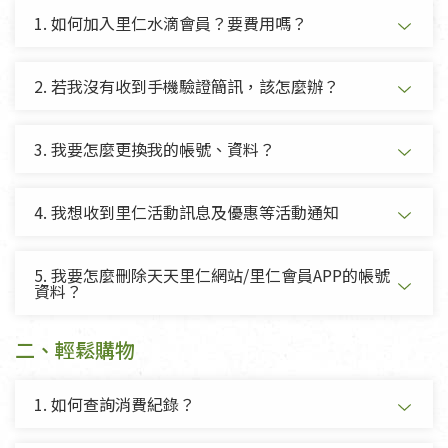
二、輕鬆購物
1. 如何加入里仁水滴會員？要費用嗎？
三、購物優惠
2. 若我沒有收到手機驗證簡訊，該怎麼辦？
四、網購付款說明
五、網購電子發票專區
3. 我要怎麼更換我的帳號、資料？
六、網購商品運送
4. 我想收到里仁活動訊息及優惠等活動通知
七、水滴點數
5. 我要怎麼刪除天天里仁網站/里仁會員APP的帳號
資料？
八、超商取貨服務
九、其他
二、輕鬆購物
1. 如何查詢消費紀錄？