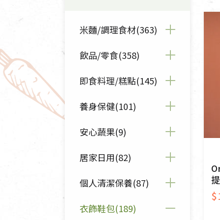
清潔/防蟲/薰香
臉部清潔/保養
米麵/調理食材(363)
餐具食器
臉部彩妝
廚房用具/家電/家飾
牙膏/牙刷/漱口
飲品/零食(358)
全部米麵/調理食材(363)
寢具織品
洗髮/潤髮/染髮
身體清潔/保養
米/麵/粉(74)
即食料理/糕點(145)
全部飲品/零食(358)
個人用品
豆麥雜糧種子(31)
豆漿/優格/植物奶(25)
養身保健(101)
全部即食料理/糕點(145)
植物油(31)
果汁/醋飲/飲料(37)
沖泡麵/粥/湯(22)
安心蔬果(9)
全部養身保健(101)
乾貨/素料/植物肉(59)
茶/咖啡/花果茶(77)
熟食料理/調理包(40)
保健食品(30)
居家日用(82)
全部安心蔬果(9)
O
豆腐/天貝/豆製品(17)
沖調飲/穀麥片(54)
包子饅頭/麵點(24)
養身食品/飲品(54)
提
蔬果箱/禮盒(7)
個人清潔保養(87)
全部居家日用(82)
調味/醬料/烘焙食材(111)
蜂蜜/椰奶(7)
$
粽子/蘿蔔糕/年糕(6)
中藥食材/調理包(9)
芽菜/菇(2)
清潔/防蟲/薰香(45)
衣飾鞋包(189)
全部個人清潔保養(87)
抹醬/果醬(19)
休閒零食(98)
素鬆/醬菜(20)