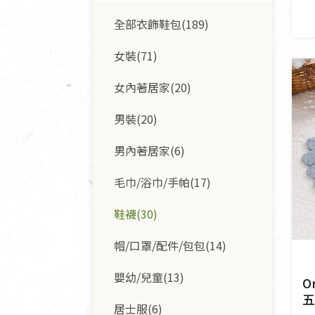
酵素(8)
餐具食器(17)
臉部清潔/保養(24)
鮮凍蔬果(22)
全部衣飾鞋包(189)
堅果/果乾(42)
甜品/冰品(14)
廚房用具/家電/家飾(20)
臉部彩妝(7)
女裝(71)
糖果/巧克力(23)
麵包/糕點(19)
寢具織品(0)
牙膏/牙刷/漱口水(7)
女內著居家(20)
洗髮/潤髮/染髮(22)
男裝(20)
身體清潔/保養(18)
男內著居家(6)
個人用品(13)
毛巾/浴巾/手帕(17)
鞋襪(30)
帽/口罩/配件/包包(14)
嬰幼/兒童(13)
O
五
居士服(6)