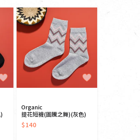
寵物營養補充品
抄
寵物清潔用品
券
品
Organic
)
提花短襪(圖騰之舞)(灰色)
$140