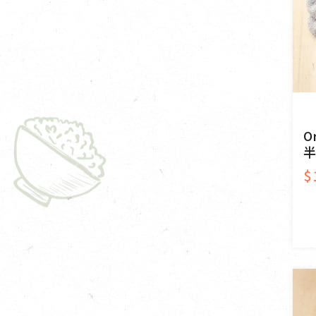
O
半
$