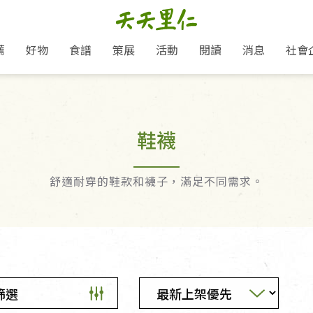
薦
好物
食譜
策展
活動
閱讀
消息
社會
里仁新訊
品牌故事
主題推薦
即食料理/糕點
地球超載日：守護地球從生活
主題活動
關注支持
媒體報導
養身保健
選擇開始
里仁七大永續行動
會員專屬
奶
里仁動態
中秋送禮推薦
沖泡麵/粥/湯
本土優先
永續飲食
保健食品
鞋襪
里仁為美刊
愛地球,吃蔬食就可以！
人才招募
門市資訊
惠
分店動態
超值好物特惠
熟食料理/調理包
減塑微革命
淨塑行動
養身食品/飲
產品/有機蔬果把關
產品推薦
作夥利他 加入水滴會員
產品動態
飲品
熱銷人氣產品推薦
包子饅頭/麵點
少或無添加
主食
生態保育
沙拉
中藥食材/調
點心
大事記
舒適耐穿的鞋款和襪子，滿足不同需求。
經典必買推薦
粽子/蘿蔔糕/年糕
友善耕作
公益支持
酵素
「里仁誠食市集」永續新體驗
里仁聯名卡
評延長優惠
史瓦帝尼文化節
素鬆/醬菜
支持弱勢
獲獎肯定
減塑 一起來！
理念桌布下載
甜品/冰品
綠色保育
聯名合作
綠色保育-我們的田, 牠們的家
加入會員
麵包/糕點
永續飲食
里仁「史瓦帝尼文化節」
湯品
篩選
衣飾鞋包
圖書/宗教文