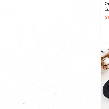
O
供具/修持用品(13)
立
$