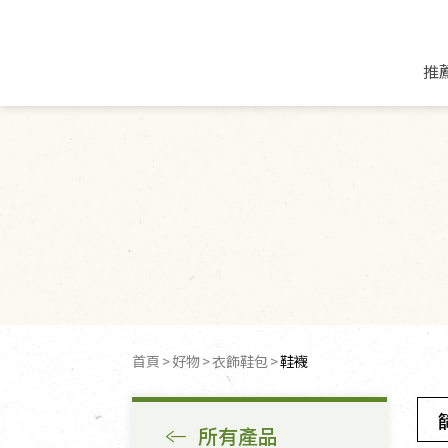
推
米麵/調理食材
好康優惠
飲品/零食
專題文章
米/麵/粉
8月新品優惠
豆漿/優格/植物
農產品與農友
豆麥雜糧種子
8月快閃商品優
果汁/醋飲/飲料
食品與廠商
植物油
中秋禮盒預購
茶/咖啡/花果茶
用品與廠商
不限類別
乾貨/素料/植物肉
7月惜福愛物
沖調飲/穀麥片
土地與生態
豆腐/天貝/豆製品
6月快閃商品-好
蜂蜜/椰奶
蔬食營養力
調味/醬料/烘焙食材
傳承經典優惠
休閒零食
生活提案
首頁
好物
衣飾鞋包
鞋襪
抹醬/果醬
文化好書優惠
堅果/果乾
共好行動
鮮凍蔬果
糖果/巧克力
里仁的努力
所有產品
居家日用
個人清潔保養