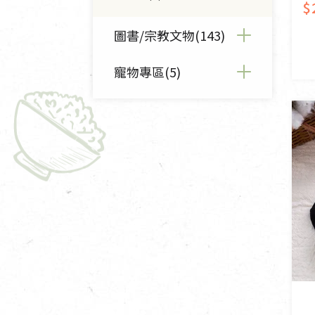
$
圖書/宗教文物(143)
寵物專區(5)
全部圖書/宗教文物(143)
佛儒書籍(17)
全部寵物專區(5)
廣論/備覽手抄(30)
寵物營養補充品(3)
敬經帛/書套(3)
寵物清潔用品(2)
影音/圖書(24)
文具禮品/禮券(4)
燈/燃燈油(24)
香(28)