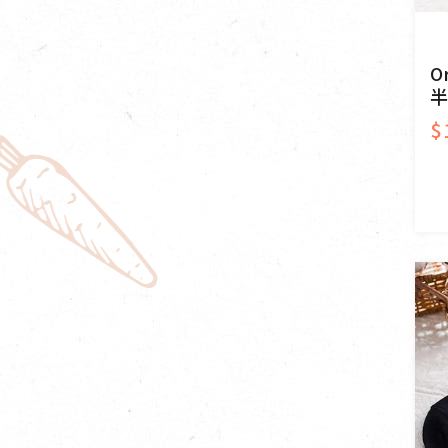
O
半
$