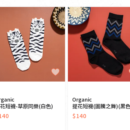
女裝
佛儒書籍
純素
奶素
其他
女內著居家
廣論/備覽手
水
男裝
敬經帛/書套
常溫
冷藏
冷凍
男內著居家
影音/圖書
毛巾/浴巾/手帕
文具禮品/禮
一般網購
門市販售
鞋襪
燈/燃燈油
帽/口罩/配件/包包
香
嬰幼/兒童
供具/修持用
居士服
rganic
Organic
花短襪-草原同樂(白色)
提花短襪(圖騰之舞)(黑色
140
$140