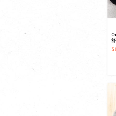
O
舒
$