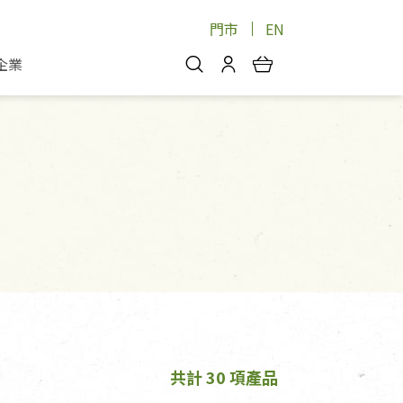
門市
EN
企業
你好，歡迎光臨！
安心蔬果
會員中心
蔬果箱/禮盒
物
我的優惠券
品
芽菜/菇
理包
醬料
消費紀錄查詢
個人資料管理
產品追蹤
好文收藏
登入/註冊
共計 30 項產品
物
寵物專區