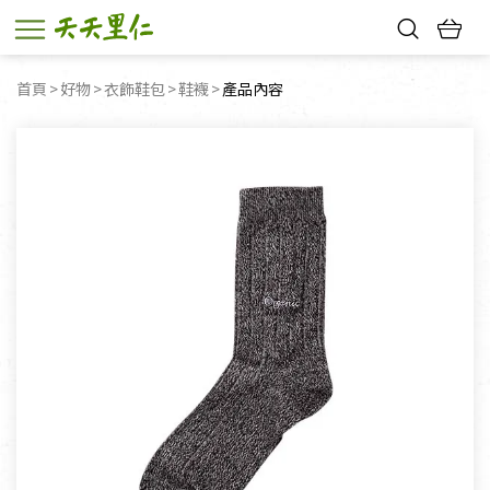
熱門搜尋：
首頁
好物
衣飾鞋包
鞋襪
目前頁面：
產品內容
親子活動
幸福節中獎名單