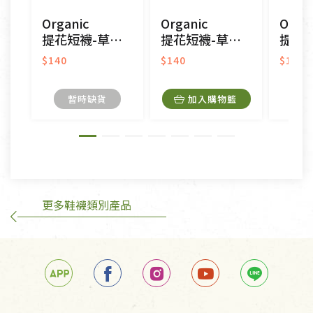
CD、VCD、DVD、電腦軟體，若產品瑕疵無法讀取僅
Organic
Organic
Organ
接受原片換新。
提花短襪-草原同樂(黃色)
提花短襪-草原同樂(白色)
提花短襪(圖
衣飾鞋類-如T恤，如於送達後水洗或污損者。
美容保養用品、內衣褲、襪子、口罩等私人消耗性產
$140
$140
$140
品，一經拆封使用，恕無法退貨。
內衣褲、襪子、口罩個人衛生用品除商品本身有瑕疵
暫時缺貨
加入購物籃
外,依據《通訊交易解除權合理例外情事適用準
則》, 恕無法退貨。
有標示不接受退貨的優惠商品與蔬菜箱，不接受退
換，但若為商品本身或運送過程中所造成的瑕疵，則
不在此限。
更多鞋襪類別產品
訂購手抄稿退貨需知：
手抄稿進行退貨時，請務必保持原包裝方式及使用原
箱退回。
若未保持原包裝方式或未使用原箱退回，導致書籍有
任何折損、磨損、污損或凹角，將不接受退貨，也不
予以退費。