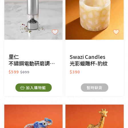
里仁
Swazi Candles
不鏽鋼電動研磨調味罐二入組
光影蠟雕杯-豹紋
$599
$390
$899
加入購物籃
暫時缺貨