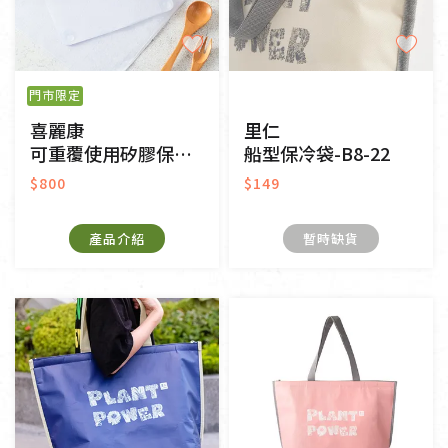
門市限定
喜麗康
里仁
可重覆使用矽膠保鮮膜-豪華6入組
船型保冷袋-B8-22
$800
$149
產品介紹
暫時缺貨