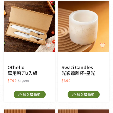
純素
奶素
其他
常溫
冷藏
冷凍
一般網購
門市販售
Othello
Swazi Candles
萬用廚刀2入組
光影蠟雕杯-星光
$799
$390
$1,590
加入購物籃
加入購物籃