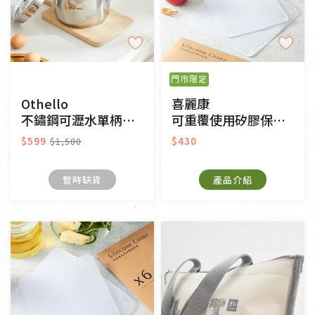
門市限定
Othello
喜麗康
不鏽鋼可瀝水單柄湯鍋18cm
可重覆使用矽膠保鮮膜
$599
$430
$1,580
暫時缺貨
產品介紹