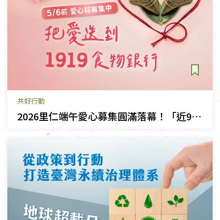
共好行動
2026里仁端午愛心募集圓滿落幕！「近9萬顆粽心意，溫情串聯中」