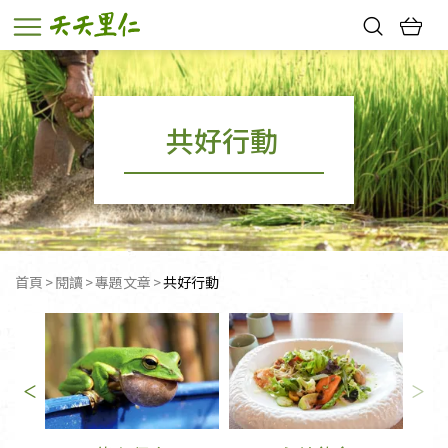
熱門搜尋：
親子活動
幸福節中獎名單
共好行動
首頁
閱讀
專題文章
目前頁面：
共好行動