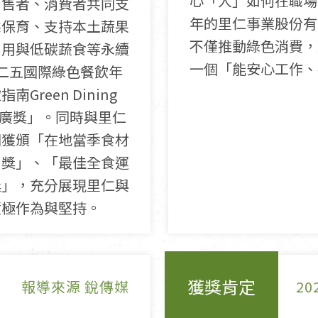
心「人」如何在職場
銷售者、消費者共同支
年的里仁事業股份有
態保育、支持本土蔬果
不僅推動綠色消費，
利用與低碳蔬食等永續
一個「能安心工作、
二五國際綠色餐飲年
reen Dining
推廣獎」。同時與里仁
別獲頒「在地當季食材
用獎」、「最佳全食運
獎」，充分展現里仁與
積極作為與堅持。
獲獎肯定
報導來源 銳傳媒
20