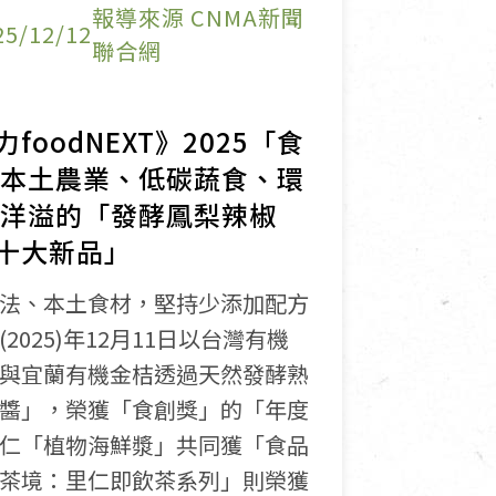
報導來源 CNMA新聞
25/12/12
聯合網
oodNEXT》2025「食
踐本土農業、低碳蔬食、環
香洋溢的「發酵鳳梨辣椒
十大新品」
法、本土食材，堅持少添加配方
025)年12月11日以台灣有機
與宜蘭有機金桔透過天然發酵熟
醬」，榮獲「食創獎」的「年度
仁「植物海鮮漿」共同獲「食品
茶境：⾥仁即飲茶系列」則榮獲