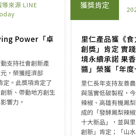
獲獎肯定
報導來源 LINE
20
oday
ng Power「卓
里仁產品獲《食力f
創獎」肯定 實
境永續承諾 果
行動支持社會創新產
醬」榮獲「年度
億元，榮獲經濟部
獎」肯定。此獎項肯定了
里仁長年支持友善農
會創新、帶動地方創生
與落實低碳製程，今(2
與影響力。
辣椒、高雄有機鳳梨
成的「發酵鳳梨辣椒
十大新品」，並與里
創新」肯定；「山⽔