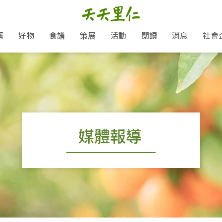
薦
好物
食譜
策展
活動
閱讀
消息
社會
里仁新訊
品牌故事
主題推薦
即食料理/糕點
地球超載日：守護地球從生活
主題活動
關注支持
媒體報導
養身保健
選擇開始
里仁七大永續行動
會員專屬
奶
里仁動態
中秋送禮推薦
沖泡麵/粥/湯
本土優先
永續飲食
保健食品
里仁為美刊
愛地球,吃蔬食就可以！
人才招募
門市資訊
惠
分店動態
超值好物特惠
熟食料理/調理包
減塑微革命
淨塑行動
養身食品/飲
產品/有機蔬果把關
產品推薦
作夥利他 加入水滴會員
產品動態
飲品
熱銷人氣產品推薦
包子饅頭/麵點
少或無添加
主食
生態保育
沙拉
中藥食材/調
點心
大事記
媒體報導
經典必買推薦
粽子/蘿蔔糕/年糕
友善耕作
公益支持
酵素
「里仁誠食市集」永續新體驗
里仁聯名卡
評延長優惠
史瓦帝尼文化節
素鬆/醬菜
支持弱勢
獲獎肯定
減塑 一起來！
理念桌布下載
甜品/冰品
綠色保育
聯名合作
綠色保育-我們的田, 牠們的家
加入會員
麵包/糕點
永續飲食
里仁「史瓦帝尼文化節」
湯品
衣飾鞋包
圖書/宗教文