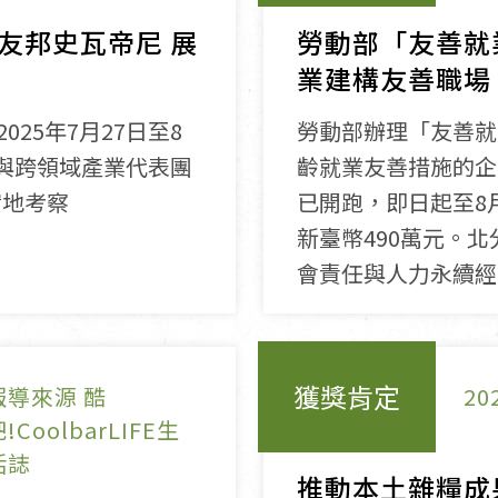
友邦史瓦帝尼 展
勞動部「友善就
業建構友善職場
25年7月27日至8
勞動部辦理「友善就
與跨領域產業代表團
齡就業友善措施的企
實地考察
已開跑，即日起至8
新臺幣490萬元。
會責任與人力永續經
獲獎肯定
報導來源 酷
20
!CoolbarLIFE生
活誌
推動本土雜糧成