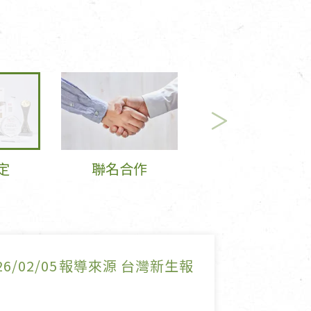
寵物營養補充品
抄
寵物清潔用品
券
定
聯名合作
品
26/02/05
報導來源 台灣新生報