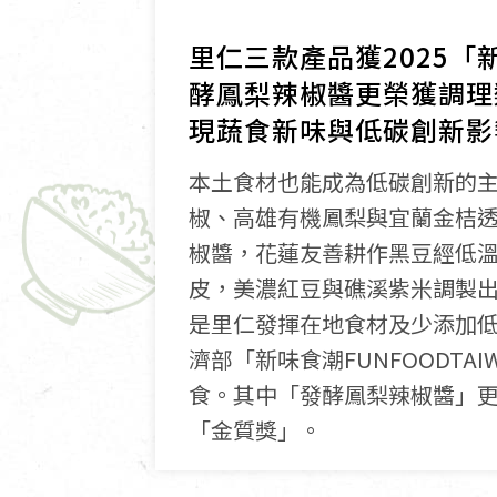
里仁三款產品獲2025「
酵鳳梨辣椒醬更榮獲調理
現蔬食新味與低碳創新影
本土食材也能成為低碳創新的
椒、高雄有機鳳梨與宜蘭金桔
椒醬，花蓮友善耕作黑豆經低
皮，美濃紅豆與礁溪紫米調製
是里仁發揮在地食材及少添加
濟部「新味食潮FUNFOODTA
食。其中「發酵鳳梨辣椒醬」
「金質獎」。