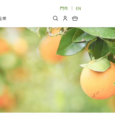
門市
EN
企業
你好，歡迎光臨！
安心蔬果
會員中心
蔬果箱/禮盒
物
我的優惠券
品
芽菜/菇
理包
醬料
消費紀錄查詢
個人資料管理
產品追蹤
好文收藏
登入/註冊
物
寵物專區