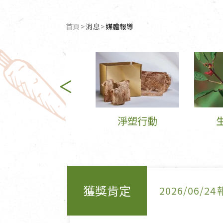
清潔/防蟲/薰香
臉部清潔/保養
首頁
消息
目前頁面：
媒體報導
餐具食器
臉部彩妝
廚房用具/家電/家飾
牙膏/牙刷/漱口
寢具織品
洗髮/潤髮/染髮
身體清潔/保養
個人用品
永續飲食
淨塑行動
獲獎肯定
2026/06/24