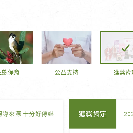
女裝
佛儒書籍
女內著居家
廣論/備覽手
水
男裝
敬經帛/書套
男內著居家
影音/圖書
毛巾/浴巾/手帕
文具禮品/禮
鞋襪
燈/燃燈油
帽/口罩/配件/包包
香
生態保育
公益支持
獲獎肯
嬰幼/兒童
供具/修持用
居士服
獲獎肯定
報導來源 十分好傳媒
20