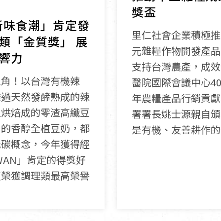
獎盃
新味食潮」肯定發
里仁社會企業積極推
類「金質獎」 展
元雜糧作物開發產品
響力
支持台灣農產，成效
主角！以台灣有機辣
醫院國際會議中心40
透過天然發酵熟成的辣
年農糧產品行銷貢獻
溫烘焙成的零渣高纖豆
署署長姚士源親自頒
出的香醇全植豆奶，都
是有機、友善耕作的
低碳概念，今年獲得經
IWAN」肯定的得獎好
更榮獲調理類最高榮譽