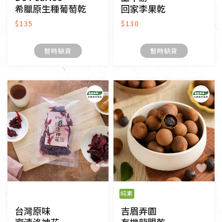
希臘原生種葡萄乾
回家李果乾
$135
$130
暫時缺貨
暫時缺貨
純素
台灣原味
吉眉弄園