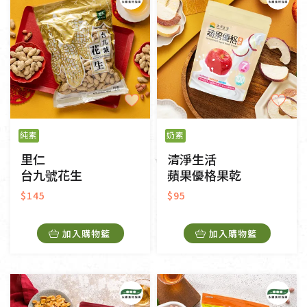
純素
奶素
里仁
清淨生活
台九號花生
蘋果優格果乾
$145
$95
加入購物籃
加入購物籃