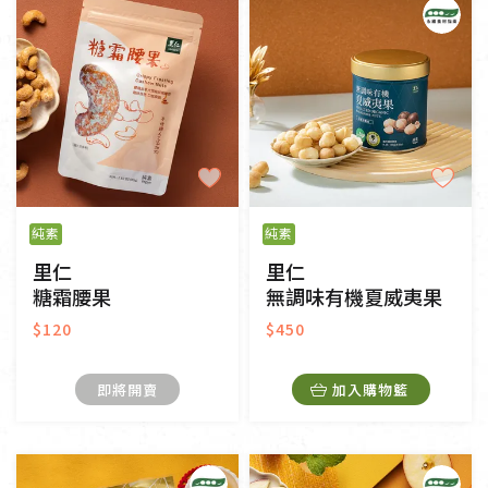
純素
純素
里仁
里仁
糖霜腰果
無調味有機夏威夷果
$120
$450
即將開賣
加入購物籃