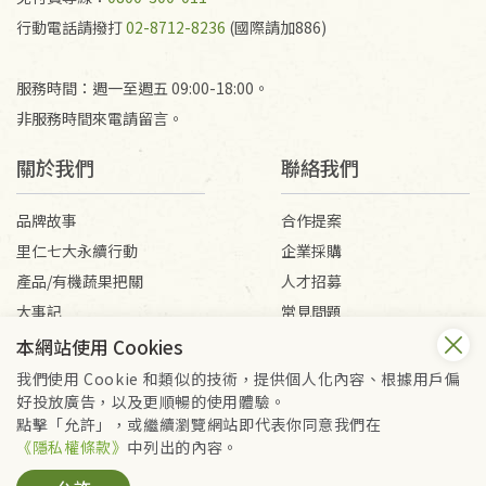
行動電話請撥打
02-8712-8236
(國際請加886)
服務時間：週一至週五 09:00-18:00。
非服務時間來電請留言。
關於我們
聯絡我們
品牌故事
合作提案
里仁七大永續行動
企業採購
產品/有機蔬果把關
人才招募
大事記
常見問題
媒體報導
客服信箱
本網站使用 Cookies
我們使用 Cookie 和類似的技術，提供個人化內容、根據用戶偏
好投放廣告，以及更順暢的使用體驗。
會員服務條款
隱私權政策
點擊「允許」，或繼續瀏覽網站即代表你同意我們在
Copyright © 2026 里仁事業股份有限公司(統編：16301262) /
《隱私權條款》
中列出的內容。
里仁網購股份有限公司(統編：25149752)