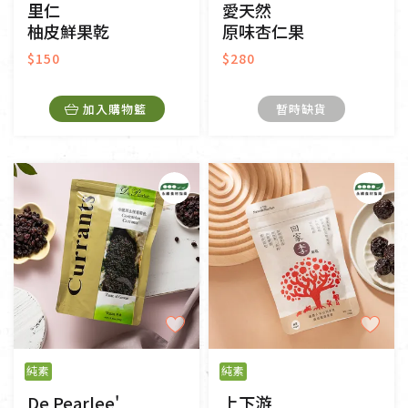
里仁
愛天然
柚皮鮮果乾
原味杏仁果
$150
$280
加入購物籃
暫時缺貨
純素
純素
De Pearlee'
上下游