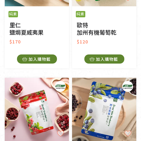
純素
純素
里仁
歐特
鹽焗夏威夷果
加州有機葡萄乾
$170
$120
加入購物籃
加入購物籃