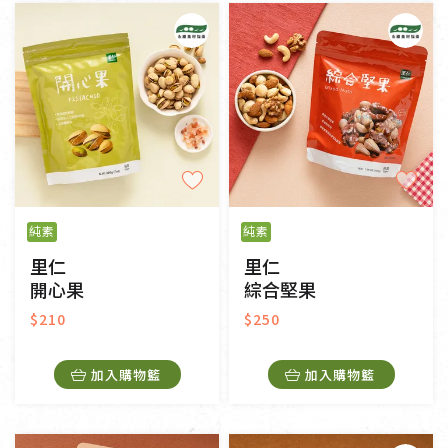
純素
奶素
其他
常溫
冷藏
冷凍
一般網購
門市販售
純素
純素
里仁
里仁
開心果
綜合堅果
$210
$250
加入購物籃
加入購物籃