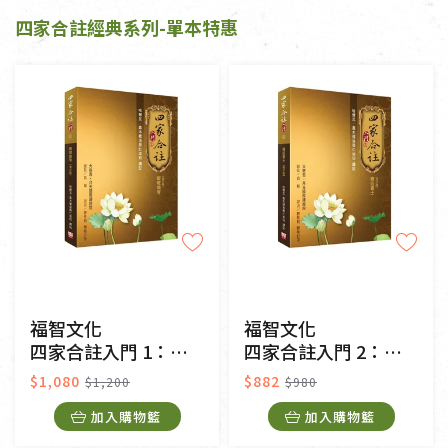
四家合註經典系列-單本特惠
福智文化
福智文化
四家合註入門 1：皈敬頌等
四家合註入門 2：親近善士
$1,080
$882
$1,200
$980
加入購物籃
加入購物籃