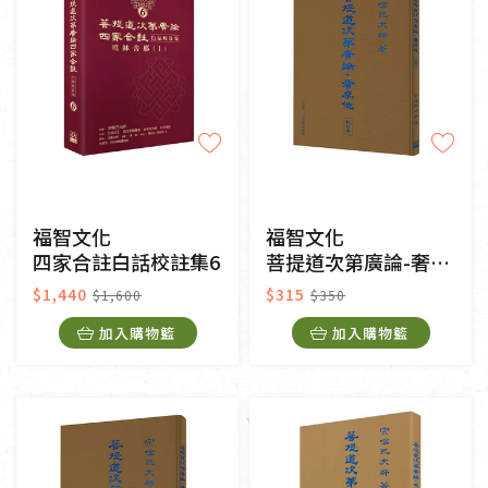
福智文化
福智文化
四家合註白話校註集6
菩提道次第廣論-奢摩他校訂本
$1,440
$315
$1,600
$350
加入購物籃
加入購物籃