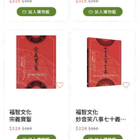
$315
$315
$350
$350
加入購物籃
加入購物籃
福智文化
福智文化
宗義寶鬘
妙音笑八事七十義建立
$324
$324
$360
$360