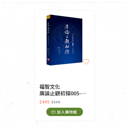
福智文化
廣論止觀初探005-毗缽舍那一
$495
$550
加入購物籃