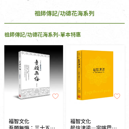
祖師傳記/功德花海系列
祖師傳記/功德花海系列-單本特惠
福智文化
福智文化
吾願無悔：三十五佛懺講記
起信津梁—宗喀巴大師傳記合刊