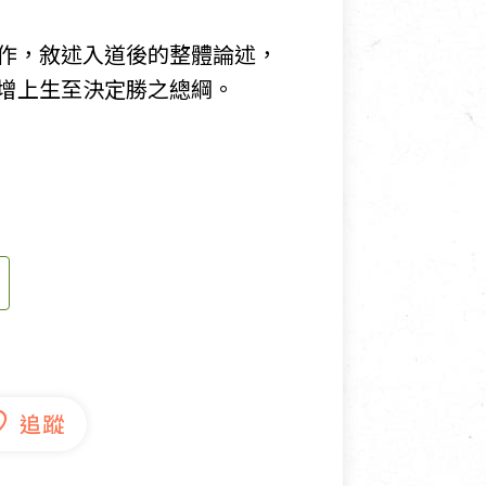
寵物營養補充品
作，敘述入道後的整體論述，
抄
寵物清潔用品
增上生至決定勝之總綱。
券
品