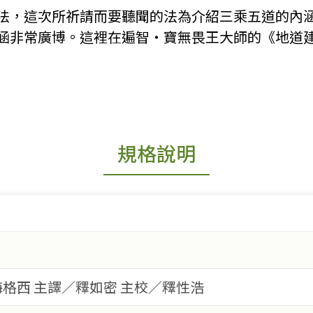
法，這次所祈請而要聽聞的法為介紹三乘五道的內
涵非常廣博。這裡在遍智・寶無畏王大師的《地道
規格說明
格西 主譯／釋如密 主校／釋性浩