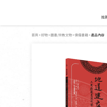
推
米麵/調理食材
好康優惠
飲品/零食
專題文章
首頁
好物
圖書/宗教文物
佛儒書籍
目前頁面
產品內容
米/麵/粉
8月新品優惠
豆漿/優格/植物
農產品與農友
豆麥雜糧種子
8月快閃商品優
果汁/醋飲/飲料
食品與廠商
植物油
中秋禮盒預購
茶/咖啡/花果茶
用品與廠商
不限類別
乾貨/素料/植物肉
7月惜福愛物
沖調飲/穀麥片
土地與生態
豆腐/天貝/豆製品
6月快閃商品-好
蜂蜜/椰奶
蔬食營養力
調味/醬料/烘焙食材
傳承經典優惠
休閒零食
生活提案
抹醬/果醬
文化好書優惠
堅果/果乾
共好行動
鮮凍蔬果
糖果/巧克力
里仁的努力
居家日用
個人清潔保養