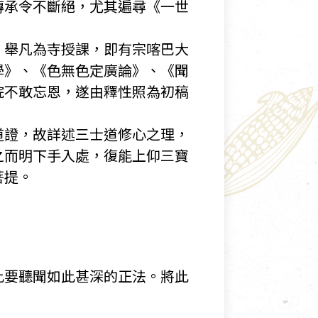
傳承令不斷絕，尤其遍尋《一世
。舉凡為寺授課，即有宗喀巴大
學》、《色無色定廣論》、《聞
院不敢忘恩，遂由釋性照為初稿
道證，故詳述三士道修心之理，
之而明下手入處，復能上仰三寶
菩提。
此要聽聞如此甚深的正法。將此