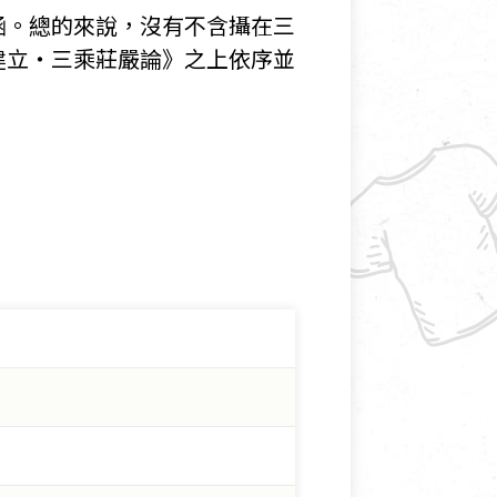
涵。總的來說，沒有不含攝在三
建立・三乘莊嚴論》之上依序並