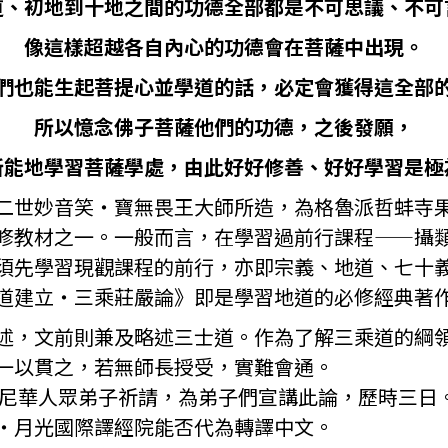
道、初地到十地之間的功德全部都是不可思議、不可
像這樣超越各自內心的功德會在菩薩中出現。
們也能生起菩提心並學道的話，必定會獲得這全部
所以憶念佛子菩薩他們的功德，之後發願，
所能地學習菩薩學處，由此好好修善、好好學習是極
二世妙音笑・寶無畏王大師所造，為格魯派哲蚌寺
修教材之一。一般而言，在學習過前行課程——攝
須先學習現觀課程的前行，亦即宗義、地道、七十
道建立‧三乘莊嚴論》即是學習地道的必修經典著
述，文前則兼及略述三士道。作為了解三乘道的綱
一以貫之，若無師長授受，實難會通。
應印尼華人眾弟子祈請，為弟子們宣講此論，歷時三日
‧月光國際譯經院能否代為轉譯中文。