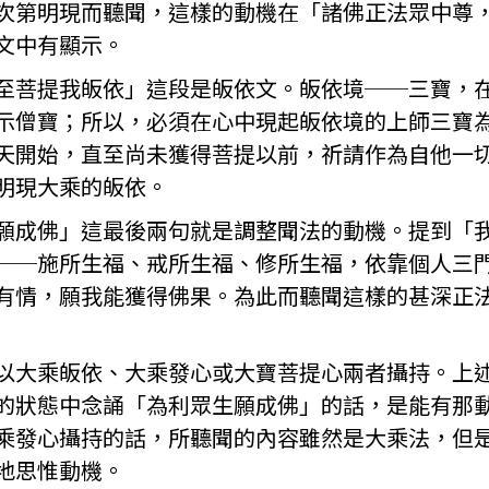
次第明現而聽聞，這樣的動機在「諸佛正法眾中尊
文中有顯示。
至菩提我皈依」這段是皈依文。皈依境──三寶，
示僧寶；所以，必須在心中現起皈依境的上師三寶
天開始，直至尚未獲得菩提以前，祈請作為自他一
明現大乘的皈依。
願成佛」這最後兩句就是調整聞法的動機。提到「
──施所生福、戒所生福、修所生福，依靠個人三
有情，願我能獲得佛果。為此而聽聞這樣的甚深正
以大乘皈依、大乘發心或大寶菩提心兩者攝持。上
的狀態中念誦「為利眾生願成佛」的話，是能有那
乘發心攝持的話，所聽聞的內容雖然是大乘法，但
地思惟動機。