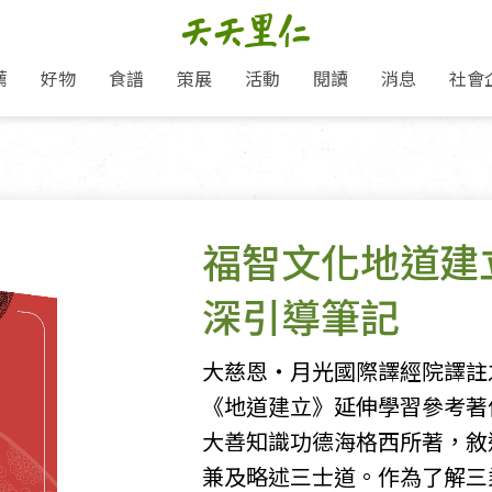
薦
好物
食譜
策展
活動
閱讀
消息
社會
里仁新訊
品牌故事
主題推薦
即食料理/糕點
地球超載日：守護地球從生活
主題活動
關注支持
媒體報導
養身保健
：
選擇開始
里仁七大永續行動
會員專屬
奶
里仁動態
中秋送禮推薦
沖泡麵/粥/湯
本土優先
永續飲食
保健食品
里仁為美刊
愛地球,吃蔬食就可以！
人才招募
門市資訊
惠
分店動態
超值好物特惠
熟食料理/調理包
減塑微革命
淨塑行動
養身食品/飲
產品/有機蔬果把關
產品推薦
福智文化地道建
作夥利他 加入水滴會員
產品動態
飲品
熱銷人氣產品推薦
包子饅頭/麵點
少或無添加
主食
生態保育
沙拉
中藥食材/調
點心
大事記
深引導筆記
經典必買推薦
粽子/蘿蔔糕/年糕
友善耕作
公益支持
酵素
「里仁誠食市集」永續新體驗
里仁聯名卡
評延長優惠
史瓦帝尼文化節
素鬆/醬菜
支持弱勢
獲獎肯定
減塑 一起來！
理念桌布下載
大慈恩‧月光國際譯經院譯註
甜品/冰品
綠色保育
聯名合作
綠色保育-我們的田, 牠們的家
加入會員
《地道建立》延伸學習參考著
麵包/糕點
永續飲食
里仁「史瓦帝尼文化節」
大善知識功德海格西所著，敘
湯品
兼及略述三士道。作為了解三
衣飾鞋包
圖書/宗教文