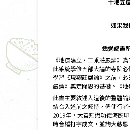
十地五
如果我
透過竭盡
《地道建立・三乘莊嚴論》為
此系統學修五部大論的寺院必
學習《現觀莊嚴論》之前，必
嚴論》奠定聞思的基礎。《地
此書主要敘述入道後的整體論
結合入道前之修持，俾使行者
2019年，大善知識功德海
時音檔打字成文，並詢大慈恩