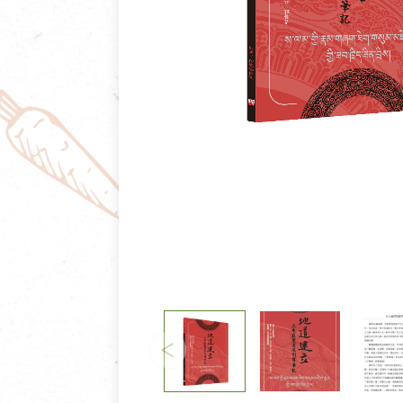
清潔/防蟲/薰香
臉部清潔/保養
餐具食器
臉部彩妝
廚房用具/家電/家飾
牙膏/牙刷/漱口
寢具織品
洗髮/潤髮/染髮
身體清潔/保養
個人用品