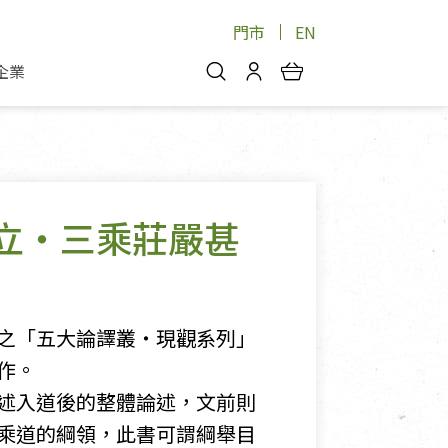
門市
EN
企業
你好，歡迎光臨！
安心蔬果
會員中心
蔬果箱/禮盒
物
我的優惠券
品
芽菜/菇
立‧三乘莊嚴甚
理包
醬料
消費紀錄查詢
個人資料管理
產品追蹤
之「五大論譯叢‧現觀系列」
好文收藏
作。
登入/註冊
述入道後的整體論述，文前則
乘道的綱領，此書可謂綱舉目
物
寵物專區