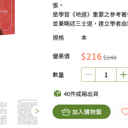
張。
女裝
佛儒書籍
是學習《地道》重要之參考著
女內著居家
廣論/備覽手
並兼略述三士道，建立學者由
水
男裝
敬經帛/書套
規格
本
男內著居家
影音/圖書
毛巾/浴巾/手帕
文具禮品/禮
$216
優惠價
鞋襪
燈/燃燈油
$240
帽/口罩/配件/包包
香
嬰幼/兒童
供具/修持用
數量
居士服
40件成箱出貨
加入購物籃