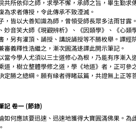
院共所依仰之師，求學不懈，承師之旨，畢生勤求
復為求者傳授，令此傳承不致湮滅。
子，皆以大善知識為師，曾領受師長眾多法雨甘露
、妙音笑大師《現觀辨析》、《因類學》、《心類
書，另有灌頂、誦授、講説誦授等不勝枚舉。譯經
兼審義釋性浩繼之，漸次圓滿迻譯此開示筆記。
以當今學人尤須以三士道修心為根，乃能有序漸入
乘道，樹立整體學修之道，學《地道》者，正可參
決定勝之總綱。願有緣者得睹茲篇，共證無上正等
 卷一 (節錄)
論如何應該要迅速、迅速地獲得大寶圓滿佛果。為
。