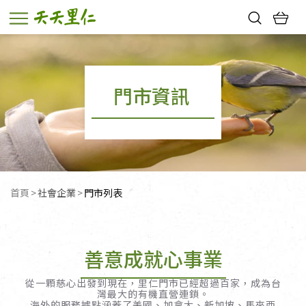
熱門搜尋：
親子活動
幸福節中獎名單
門市資訊
首頁
社會企業
目前頁面：
門市列表
善意成就心事業
從一顆慈心出發到現在，里仁門市已經超過百家，成為台
灣最大的有機直營連鎖。
海外的服務據點涵蓋了美國、加拿大、新加坡、馬來西