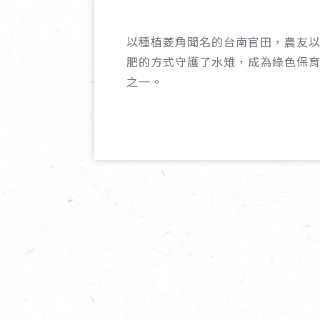
以種植菱角聞名的台南官田，農友
肥的方式守護了水雉，成為綠色保
之一。