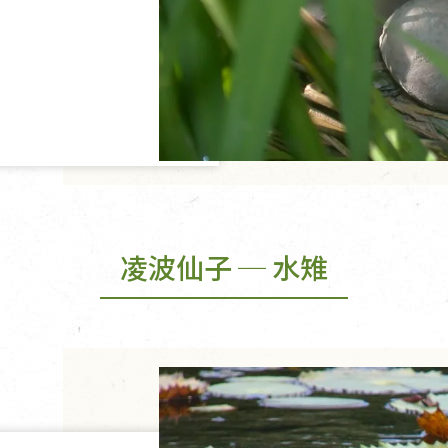
凌波仙子 ─ 水雉