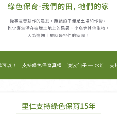
綠色保育-我們的田, 牠們的家
女裝
佛儒書籍
女內著居家
廣論/備覽手
從事友善耕作的農友，照顧的不僅是土壤和作物，
水
男裝
敬經帛/書套
也守護生活在這塊土地上的昆蟲、小鳥等其他生物。
男內著居家
影音/圖書
因為這塊土地就是牠們的家園！
毛巾/浴巾/手帕
文具禮品/禮
鞋襪
燈/燃燈油
帽/口罩/配件/包包
香
我可以！
支持綠色保育真棒
凌波仙子 ─ 水雉
支
嬰幼/兒童
供具/修持用
居士服
里仁支持綠色保育15年