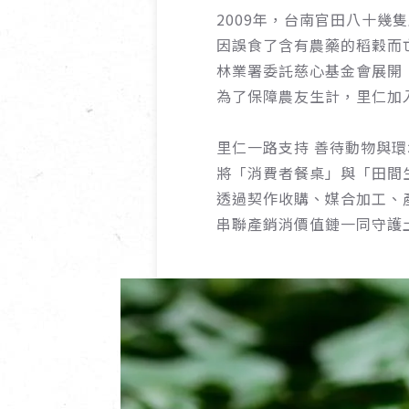
2009年，台南官田八十幾
因誤食了含有農藥的稻穀而
林業署委託慈心基金會展開
為了保障農友生計，里仁加
里仁一路支持 善待動物與
將「消費者餐桌」與「田間
透過契作收購、媒合加工、
串聯產銷消價值鏈一同守護