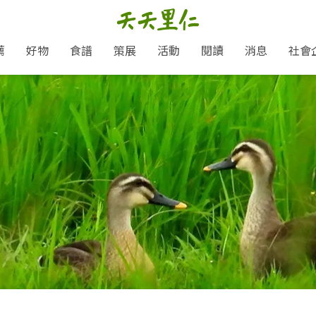
薦
好物
食譜
策展
活動
閱讀
消息
社會
里仁新訊
品牌故事
主題推薦
即食料理/糕點
愛地球,吃蔬食就可以！
主題活動
關注支持
媒體報導
養身保健
里仁七大永續行動
作夥利他 加入水滴會員
會員專屬
奶
里仁動態
中秋送禮推薦
沖泡麵/粥/湯
本土優先
永續飲食
保健食品
里仁為美刊
人才招募
門市資訊
惠
分店動態
超值好物特惠
熟食料理/調理包
減塑微革命
淨塑行動
養身食品/飲
產品/有機蔬果把關
「里仁誠食市集」永續新體驗
產品推薦
產品動態
飲品
熱銷人氣產品推薦
包子饅頭/麵點
少或無添加
主食
生態保育
沙拉
中藥食材/調
點心
大事記
減塑 一起來！
經典必買推薦
粽子/蘿蔔糕/年糕
友善耕作
公益支持
酵素
里仁聯名卡
綠色保育-我們的田, 牠們的家
評延長優惠
史瓦帝尼文化節
素鬆/醬菜
支持弱勢
獲獎肯定
理念桌布下載
里仁「史瓦帝尼文化節」
甜品/冰品
綠色保育
聯名合作
加入會員
麵包/糕點
永續飲食
湯品
衣飾鞋包
圖書/宗教文