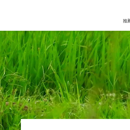
推
米麵/調理食材
好康優惠
飲品/零食
專題文章
米/麵/粉
8月新品優惠
豆漿/優格/植物
農產品與農友
豆麥雜糧種子
8月快閃商品優
果汁/醋飲/飲料
食品與廠商
植物油
中秋禮盒預購
茶/咖啡/花果茶
用品與廠商
不限類別
乾貨/素料/植物肉
7月惜福愛物
沖調飲/穀麥片
土地與生態
豆腐/天貝/豆製品
6月快閃商品-好
蜂蜜/椰奶
蔬食營養力
調味/醬料/烘焙食材
傳承經典優惠
休閒零食
生活提案
抹醬/果醬
文化好書優惠
堅果/果乾
共好行動
鮮凍蔬果
糖果/巧克力
里仁的努力
居家日用
個人清潔保養