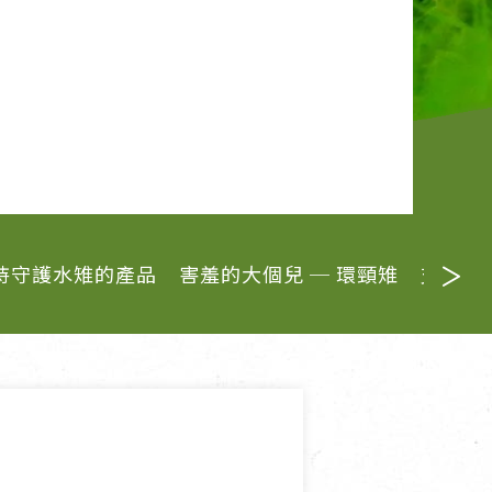
寵物營養補充品
抄
寵物清潔用品
券
持守護水雉的產品
害羞的大個兒 ─ 環頸雉
支持守
品