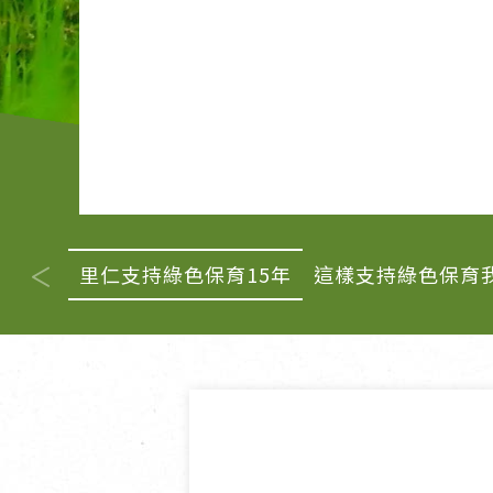
清潔/防蟲/薰香
臉部清潔/保養
餐具食器
臉部彩妝
廚房用具/家電/家飾
牙膏/牙刷/漱口
寢具織品
洗髮/潤髮/染髮
身體清潔/保養
個人用品
里仁支持綠色保育15年
這樣支持綠色保育