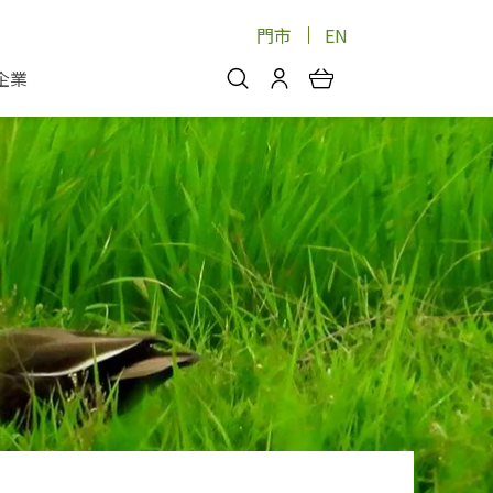
門市
EN
企業
你好，歡迎光臨！
安心蔬果
會員中心
蔬果箱/禮盒
物
我的優惠券
品
芽菜/菇
理包
醬料
消費紀錄查詢
個人資料管理
產品追蹤
好文收藏
登入/註冊
物
寵物專區