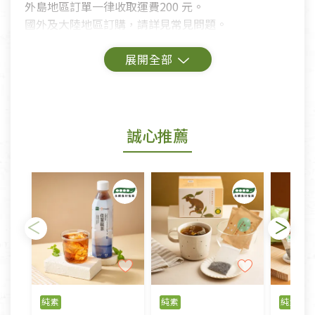
外島地區訂單一律收取運費200 元。
國外及大陸地區訂購，請詳見常見問題。
鑑賞期商品說明：
商品包裝外觀樣式色澤以實際出貨為準。
若商品發生新品瑕疵，可申請更換新品。
誠心推薦
若您購買的商品有下列「不適用七天鑑賞期商品」情
形者，除商品瑕疵以外，恕不接受退換貨.
依消保法之規定提供該商品七天免費鑑賞期(含例假
日)的服務，原則上若商品未經使用或被汙損(除商品
瑕疵)，一般皆可申請退換貨。
不適用七天鑑賞期商品：
以數位或電磁紀錄形式儲存之商品、易於變質或損壞
之商品、以及性質上無法或不適合退換之商品：如
純素
純素
純素
CD、VCD、DVD、電腦軟體，若產品瑕疵無法讀取僅