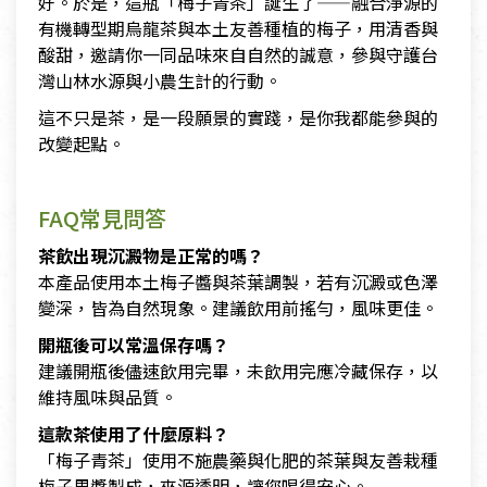
好。於是，這瓶「梅子青茶」誕生了——融合淨源的
有機轉型期烏龍茶與本土友善種植的梅子，用清香與
酸甜，邀請你一同品味來自自然的誠意，參與守護台
灣山林水源與小農生計的行動。
這不只是茶，是一段願景的實踐，是你我都能參與的
改變起點。
FAQ常見問答
茶飲出現沉澱物是正常的嗎？
本產品使用本土梅子醬與茶葉調製，若有沉澱或色澤
變深，皆為自然現象。建議飲用前搖勻，風味更佳。
開瓶後可以常溫保存嗎？
建議開瓶後儘速飲用完畢，未飲用完應冷藏保存，以
維持風味與品質。
這款茶使用了什麼原料？
「梅子青茶」使用不施農藥與化肥的茶葉與友善栽種
梅子果醬製成，來源透明，讓您喝得安心。