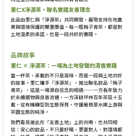
里仁X淨源茶，聯名實踐友善理念
此品由里仁與「淨源茶」共同開發，展現支持在地農
業與環境保護的雙重價值。每一瓶梅子青茶，都是對
土地溫柔的承諾，也是一段共好的實踐。
品牌故事
里仁 × 淨源茶：一場為土地發聲的清香實踐
當一杯茶，承載的不只是滋味，而是一段與土地共好
的故事。里仁攜手「淨源茶」，推出聯名飲品「梅子
青茶」，這是一場源自信念的相遇——一方長年致力
於永續選物與良善流通，一方深耕坪林百年茶區十五
載，從有機轉型到生態保育，守護著翡翠水庫上游與
茶園生態的純淨。
我們看見彼此在「友善土地」上的共鳴，也共同相
信：安心的飲品，不只要好喝，更要對人、對環境都