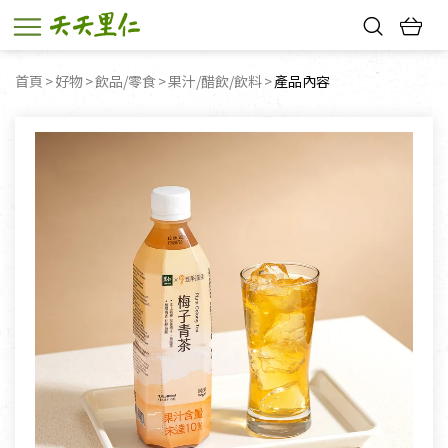
熱門搜尋：
首頁
好物
飲品/零食
果汁/醋飲/飲料
目前頁面：
產品內容
親子活動
幸福節中獎名單