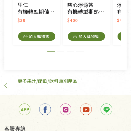
里仁
慈心淨源茶
淨源
接受原片換新。
有機轉型期佳葉龍茶
有機轉型期熟香平面茶包
有機轉型期
衣飾鞋類-如T恤，如於送達後水洗或污損者。
美容保養用品、內衣褲、襪子、口罩等私人消耗性產
$39
$400
$400
品，一經拆封使用，恕無法退貨。
內衣褲、襪子、口罩個人衛生用品除商品本身有瑕疵
加入購物籃
加入購物籃
外,依據《通訊交易解除權合理例外情事適用準
則》, 恕無法退貨。
有標示不接受退貨的優惠商品與蔬菜箱，不接受退
換，但若為商品本身或運送過程中所造成的瑕疵，則
不在此限。
更多果汁/醋飲/飲料類別產品
訂購手抄稿退貨需知：
手抄稿進行退貨時，請務必保持原包裝方式及使用原
箱退回。
若未保持原包裝方式或未使用原箱退回，導致書籍有
任何折損、磨損、污損或凹角，將不接受退貨，也不
予以退費。
不接受退貨之手抄稿，為敬重法寶故，里仁網購無法
客服專線