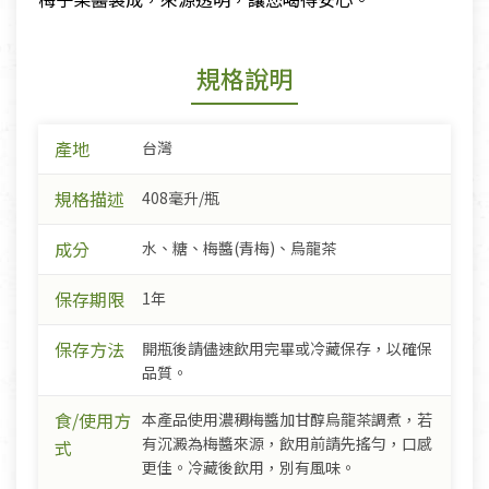
規格說明
產地
台灣
規格描述
408毫升/瓶
成分
水、糖、梅醬(青梅)、烏龍茶
保存期限
1年
保存方法
開瓶後請儘速飲用完畢或冷藏保存，以確保
品質。
食/使用方
本產品使用濃稠梅醬加甘醇烏龍茶調煮，若
有沉澱為梅醬來源，飲用前請先搖勻，口感
式
更佳。冷藏後飲用，別有風味。