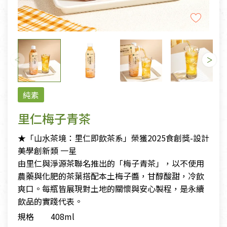
純素
里仁梅子青茶
★「山⽔茶境：里仁即飲茶系」榮獲2025食創獎-設計
美學創新類 一星
由里仁與淨源茶聯名推出的「梅子青茶」，以不使用
農藥與化肥的茶葉搭配本土梅子醬，甘醇酸甜，冷飲
爽口。每瓶皆展現對土地的關懷與安心製程，是永續
飲品的實踐代表。
規格
408ml