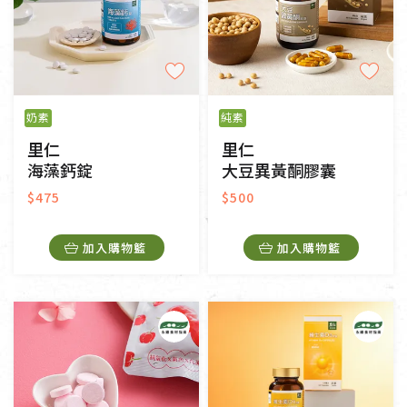
奶素
純素
里仁
里仁
海藻鈣錠
大豆異黃酮膠囊
$475
$500
加入購物籃
加入購物籃