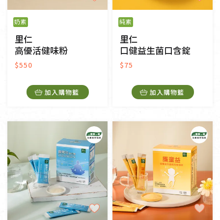
奶素
純素
里仁
里仁
高優活健味粉
口健益生菌口含錠
$550
$75
加入購物籃
加入購物籃