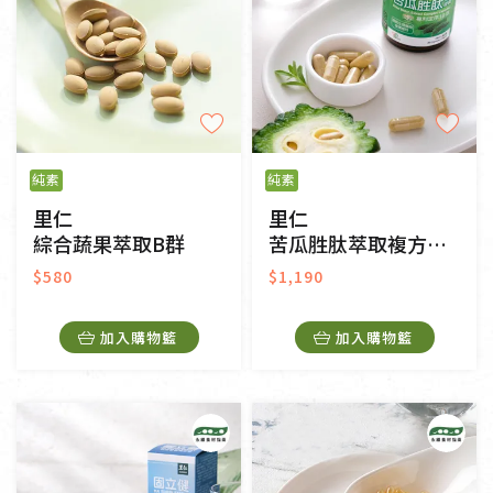
純素
純素
里仁
里仁
綜合蔬果萃取B群
苦瓜胜肽萃取複方膠囊
$580
$1,190
加入購物籃
加入購物籃