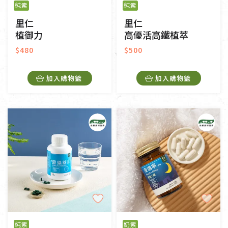
純素
純素
里仁
里仁
植御力
高優活高鐵植萃
$480
$500
加入購物籃
加入購物籃
純素
奶素