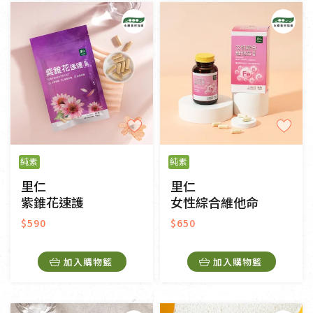
純素
奶素
其他
常溫
冷藏
冷凍
一般網購
門市販售
純素
純素
里仁
里仁
紫錐花速護
女性綜合維他命
$590
$650
加入購物籃
加入購物籃