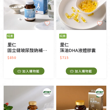
純素
純素
里仁
里仁
固立健玻尿酸鈉補給錠
藻油DHA液體膠囊
$850
$715
加入購物籃
加入購物籃