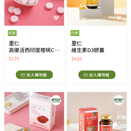
純素
奶素
里仁
里仁
高優活西印度櫻桃C口含錠
維生素D3膠囊
$175
$620
加入購物籃
加入購物籃