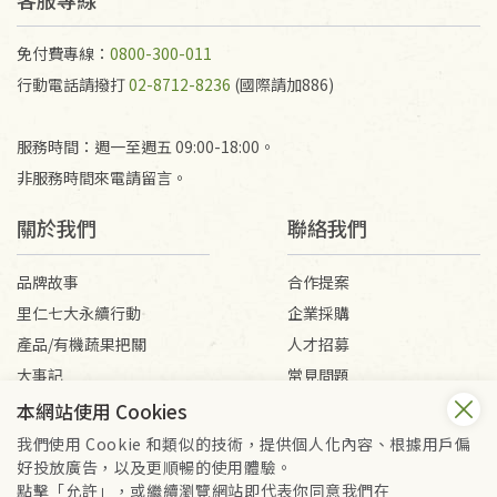
免付費專線：
0800-300-011
行動電話請撥打
02-8712-8236
(國際請加886)
服務時間：週一至週五 09:00-18:00。
非服務時間來電請留言。
關於我們
聯絡我們
品牌故事
合作提案
里仁七大永續行動
企業採購
產品/有機蔬果把關
人才招募
大事記
常見問題
媒體報導
客服信箱
本網站使用 Cookies
我們使用 Cookie 和類似的技術，提供個人化內容、根據用戶偏
好投放廣告，以及更順暢的使用體驗。
會員服務條款
隱私權政策
點擊「允許」，或繼續瀏覽網站即代表你同意我們在