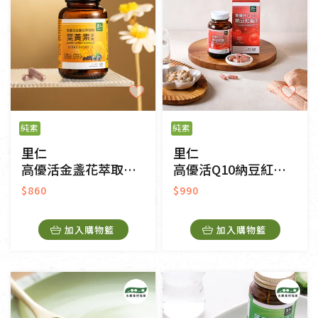
純素
純素
里仁
里仁
高優活金盞花萃取物葉黃素膠囊
高優活Q10納豆紅麴膠囊
$860
$990
加入購物籃
加入購物籃