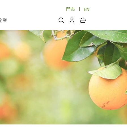
門市
EN
企業
你好，歡迎光臨！
安心蔬果
會員中心
蔬果箱/禮盒
物
我的優惠券
品
芽菜/菇
理包
醬料
消費紀錄查詢
個人資料管理
產品追蹤
好文收藏
登入/註冊
物
寵物專區