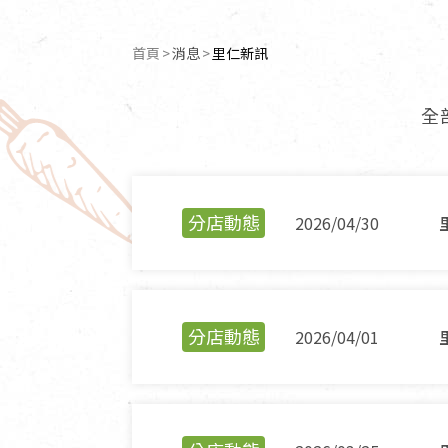
清潔/防蟲/薰香
臉部清潔/保養
首頁
消息
目前頁面：
里仁新訊
餐具食器
臉部彩妝
廚房用具/家電/家飾
牙膏/牙刷/漱口
全
寢具織品
洗髮/潤髮/染髮
身體清潔/保養
個人用品
分店動態
2026/04/30
分店動態
2026/04/01