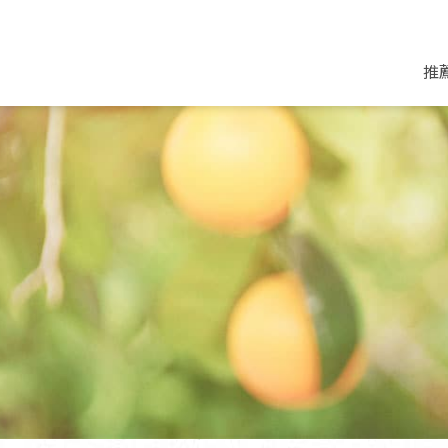
推
米麵/調理食材
好康優惠
飲品/零食
專題文章
米/麵/粉
8月新品優惠
豆漿/優格/植物
農產品與農友
豆麥雜糧種子
8月快閃商品優
果汁/醋飲/飲料
食品與廠商
植物油
中秋禮盒預購
茶/咖啡/花果茶
用品與廠商
不限類別
乾貨/素料/植物肉
7月惜福愛物
沖調飲/穀麥片
土地與生態
豆腐/天貝/豆製品
6月快閃商品-好
蜂蜜/椰奶
蔬食營養力
調味/醬料/烘焙食材
傳承經典優惠
休閒零食
生活提案
抹醬/果醬
文化好書優惠
堅果/果乾
共好行動
鮮凍蔬果
糖果/巧克力
里仁的努力
居家日用
個人清潔保養