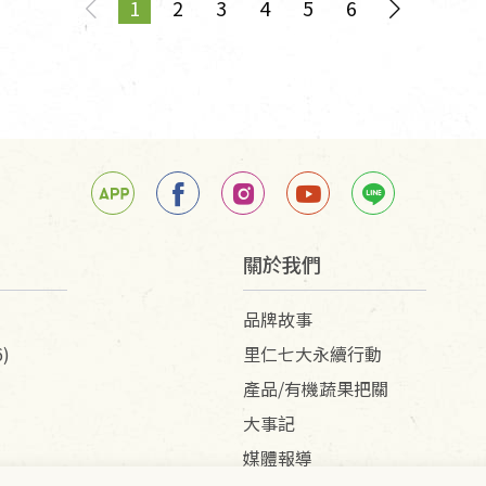
1
2
3
4
5
6
page
You're on page
page
關於我們
品牌故事
)
里仁七大永續行動
產品/有機蔬果把關
大事記
媒體報導