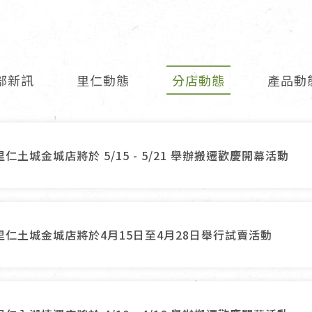
女裝
佛儒書籍
女內著居家
廣論/備覽手
水
男裝
敬經帛/書套
部新訊
里仁動態
分店動態
產品動
男內著居家
影音/圖書
毛巾/浴巾/手帕
文具禮品/禮
鞋襪
燈/燃燈油
里仁土城金城店將於 5/15 - 5/21 舉辦搬遷歡慶開幕活動
帽/口罩/配件/包包
香
嬰幼/兒童
供具/修持用
居士服
里仁土城金城店將於4月15日至4月28日舉行試賣活動