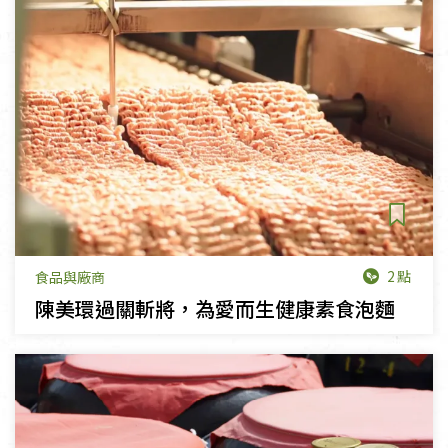
2點
食品與廠商
陳美環過關斬將，為愛而生健康素食泡麵