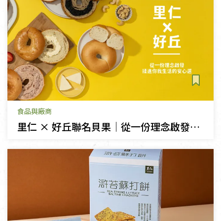
食品與廠商
里仁 × 好丘聯名貝果｜從一份理念啟發，揉進你我生活的安心選擇