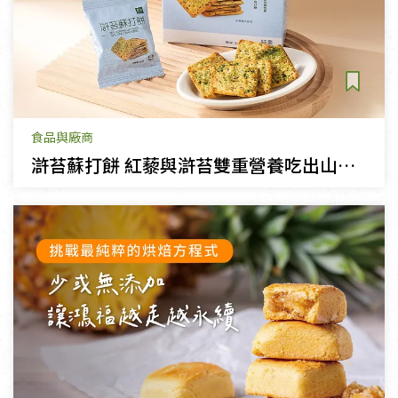
食品與廠商
滸苔蘇打餅 紅藜與滸苔雙重營養吃出山海永續