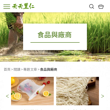
熱門搜尋：
親子活動
幸福節中獎名單
食品與廠商
首頁
閱讀
專題文章
目前頁面：
食品與廠商