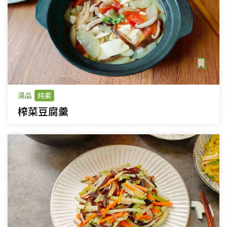
湯品
純素
榨菜豆腐羹