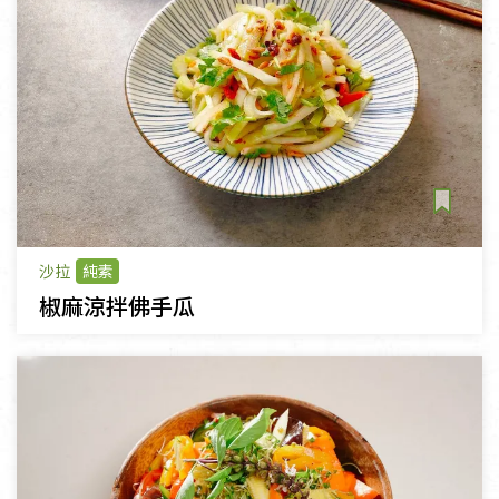
不限主題
清爽沙拉
沙拉
純素
椒麻涼拌佛手瓜