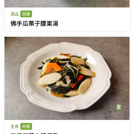
湯品
純素
佛手瓜栗子腰果湯
主食
純素