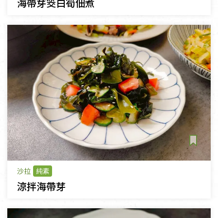
海帶芽筊白筍佃煮
沙拉
純素
涼拌海帶芽