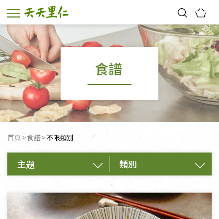
熱門搜尋：
親子活動
幸福節中獎名單
食譜
首頁
食譜
目前頁面：
不限類別
主題
類別
不限類別
飲品
主食