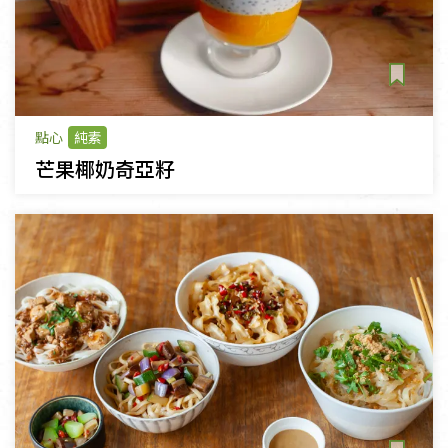
點心
純素
芒果椰奶奇亞籽