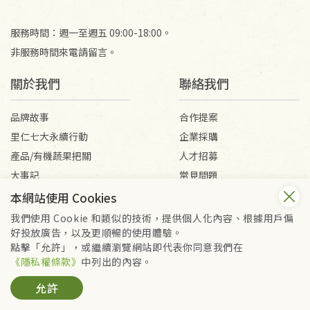
服務時間：週一至週五 09:00-18:00。
非服務時間來電請留言。
關於我們
聯絡我們
品牌故事
合作提案
里仁七大永續行動
企業採購
產品/有機蔬果把關
人才招募
大事記
常見問題
媒體報導
客服信箱
本網站使用 Cookies
我們使用 Cookie 和類似的技術，提供個人化內容、根據用戶偏
好投放廣告，以及更順暢的使用體驗。
會員服務條款
隱私權政策
點擊「允許」，或繼續瀏覽網站即代表你同意我們在
Copyright © 2026 里仁事業股份有限公司(統編：16301262) /
《隱私權條款》
中列出的內容。
里仁網購股份有限公司(統編：25149752)
允許
All Rights Reserved.