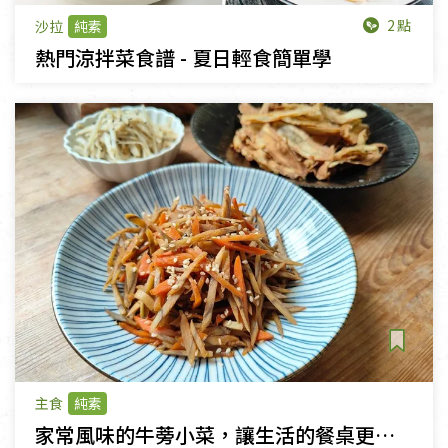
2點
沙拉
純素
熱門涼拌菜食譜 - 夏日輕食簡單學
主食
純素
家常風味的牛蒡小菜，讓生活的餐桌更豐富