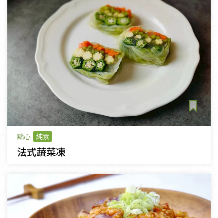
點心
純素
法式蔬菜凍