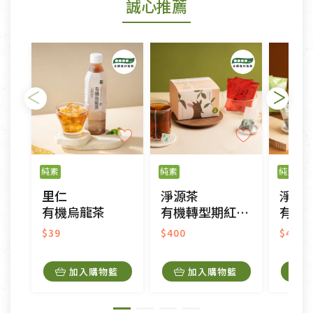
誠心推薦
若您購買的商品有下列「不適用七天鑑賞期商品」情
形者，除商品瑕疵以外，恕不接受退換貨.
依消保法之規定提供該商品七天免費鑑賞期(含例假
日)的服務，原則上若商品未經使用或被汙損(除商品
瑕疵)，一般皆可申請退換貨。
不適用七天鑑賞期商品：
以數位或電磁紀錄形式儲存之商品、易於變質或損壞
之商品、以及性質上無法或不適合退換之商品：如
純素
純素
純素
CD、VCD、DVD、電腦軟體，若產品瑕疵無法讀取僅
里仁
淨源茶
淨源
接受原片換新。
有機烏龍茶
有機轉型期紅茶平面茶包
有機轉型期
衣飾鞋類-如T恤，如於送達後水洗或污損者。
美容保養用品、內衣褲、襪子、口罩等私人消耗性產
$39
$400
$400
品，一經拆封使用，恕無法退貨。
內衣褲、襪子、口罩個人衛生用品除商品本身有瑕疵
加入購物籃
加入購物籃
外,依據《通訊交易解除權合理例外情事適用準
則》, 恕無法退貨。