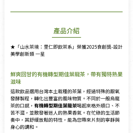
產品介紹
★「山⽔茶境：里仁即飲茶系」榮獲2025食創獎-設計
美學創新類 一星
鮮爽回甘的有機轉型期佳葉龍茶，帶有獨特熟果
滋味
這款飲品選用台灣本土栽種的茶葉，經過特殊的厭氧
發酵製程，轉化出豐富的風味物質。不同於一般烏龍
茶的口感，
有機轉型期佳葉龍茶
喝起來格外順口、不
苦不澀，並散發著迷人的熟果香氣。在忙碌的生活節
奏中，其舒緩放鬆的特性，能為您帶來片刻的寧靜與
身心的調和。