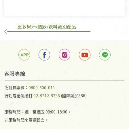
有標示不接受退貨的優惠商品與蔬菜箱，不接受退
換，但若為商品本身或運送過程中所造成的瑕疵，則
不在此限。
更多果汁/醋飲/飲料類別產品
訂購手抄稿退貨需知：
手抄稿進行退貨時，請務必保持原包裝方式及使用原
箱退回。
若未保持原包裝方式或未使用原箱退回，導致書籍有
任何折損、磨損、污損或凹角，將不接受退貨，也不
予以退費。
不接受退貨之手抄稿，為敬重法寶故，里仁網購無法
客服專線
代為結緣處理等。 若需將手抄稿寄還給消費者，因而
產生的運費100元/箱將由消費者負擔。
免付費專線：
0800-300-011
行動電話請撥打
02-8712-8236
(國際請加886)
服務時間：週一至週五 09:00-18:00。
非服務時間來電請留言。