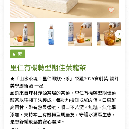
純素
里仁有機轉型期佳葉龍茶
★「山⽔茶境：里仁即飲茶系」榮獲2025食創獎-設計
美學創新類 一星
嚴選來自坪林淨源茶場的茶葉，里仁有機轉型期佳葉
龍茶以獨特工法製成，每批均檢測 GABA 值。口感鮮
爽回甘、帶有熟果香氣，順口不苦澀。無糖、無化學
添加，支持本土有機轉型期農友，守護水源區生態，
是您舒緩放鬆的安心選擇。