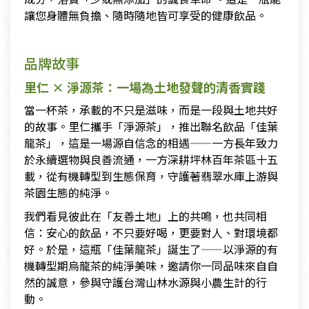
讓您身體無負擔、隨時隨地皆可享受的健康飲品。
品牌故事
里仁 × 淨源茶：一場為土地發聲的清香實踐
當一杯茶，承載的不只是滋味，而是一段與土地共好
的故事。里仁攜手「淨源茶」，推出聯名飲品「佳葉
龍茶」，這是一場源自信念的相遇——一方長年致力
於永續選物與良善流通，一方深耕坪林百年茶區十五
載，從有機轉型到生態保育，守護著翡翠水庫上游與
茶園生態的純淨。
我們看見彼此在「友善土地」上的共鳴，也共同相
信：安心的飲品，不只要好喝，更要對人、對環境都
好。於是，這瓶「佳葉龍茶」誕生了——以淨源的有
機轉型期烏龍茶的純淨美味，邀請你一同品味來自自
然的誠意，參與守護台灣山林水源與小農生計的行
動。