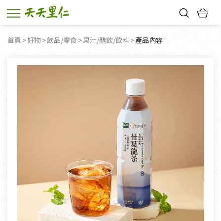
熱門搜尋：
首頁
好物
飲品/零食
果汁/醋飲/飲料
目前頁面：
產品內容
親子活動
幸福節中獎名單