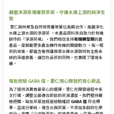
嚴選淨源茶場優質茶葉，守護水庫上游的純淨生
態
里仁與林業及自然保育署等單位長期合作，推廣淨化
水庫上游水源的淨源茶 。本產品原料來自致力於有機
耕作的「淨源茶場」，我們相信支持
有機轉型期
的農
產品，是鼓勵更多農友轉作有機的關鍵動力 。每一瓶
茶的背後，都蘊含著保護翡翠水庫水源與特有生態系
統的深遠意義，讓您在品茶的同時，也實踐了環境永
續。
每批檢驗 GABA 值，里仁用心開發的安心飲品
為了提供消費者最安心的選擇，里仁在開發過程中多
次打樣，調整出最適合即飲的茶湯濃度。我們堅持嚴
格把關，每批茶葉皆經過檢驗確認
GABA 值
符合標
準，且成分單純，僅含水與茶葉，不添加多餘的化學
成分，落實「少或無添加」的誠食革命 。這是一瓶能