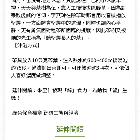
個月，也沒有地方休息，只能窩在自己的小休旅車
裡，天天與茶樹為伍，靠人工慢慢拔除野草。因為對
宗教虔誠的信仰，李燕玲在除草時都會用收音機播放
聖經，一方面體會聖經中的道理，同時也讓內心平
靜，更有勇氣面對種茶所面臨的挑戰。因此茶樹又被
她的先生稱為「聽聖經長大的茶」。
​ 【沖泡方式】
​ 茶具放入10公克茶葉，注入熱水約300~400cc後浸泡
約75秒，過濾倒出茶即可，可連續沖泡3-4次，可依個
人喜好濃度做調整。
​ 延伸閱讀：來里仁發現「綠」食力，為動物「留」生
機！
​ 綠色保育標章 鏈結生態與經濟
延伸閱讀