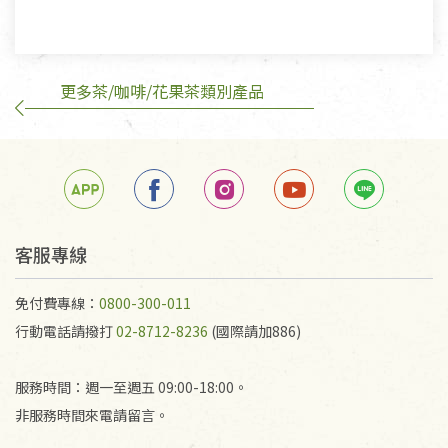
有標示不接受退貨的優惠商品與蔬菜箱，不接受退
換，但若為商品本身或運送過程中所造成的瑕疵，則
不在此限。
更多茶/咖啡/花果茶類別產品
訂購手抄稿退貨需知：
手抄稿進行退貨時，請務必保持原包裝方式及使用原
箱退回。
若未保持原包裝方式或未使用原箱退回，導致書籍有
任何折損、磨損、污損或凹角，將不接受退貨，也不
予以退費。
不接受退貨之手抄稿，為敬重法寶故，里仁網購無法
客服專線
代為結緣處理等。 若需將手抄稿寄還給消費者，因而
產生的運費100元/箱將由消費者負擔。
免付費專線：
0800-300-011
行動電話請撥打
02-8712-8236
(國際請加886)
服務時間：週一至週五 09:00-18:00。
非服務時間來電請留言。