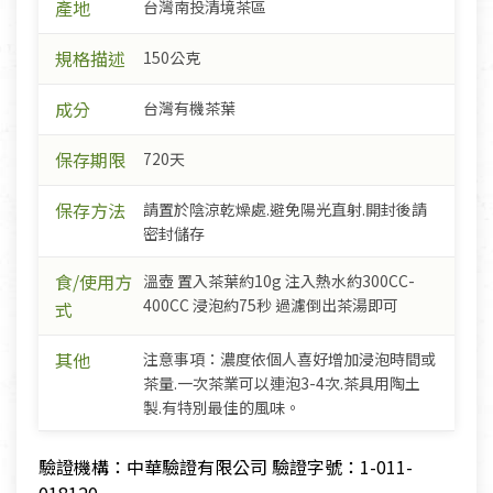
產地
台灣南投清境茶區
規格描述
150公克
成分
台灣有機茶葉
保存期限
720天
保存方法
請置於陰涼乾燥處.避免陽光直射.開封後請
密封儲存
食/使用方
溫壺 置入茶葉約10g 注入熱水約300CC-
400CC 浸泡約75秒 過濾倒出茶湯即可
式
其他
注意事項：濃度依個人喜好增加浸泡時間或
茶量.一次茶業可以連泡3-4次.茶具用陶土
製.有特別最佳的風味。
驗證機構：中華驗證有限公司 驗證字號：1-011-