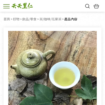
熱門搜尋：
首頁
好物
飲品/零食
茶/咖啡/花果茶
目前頁面：
產品內容
親子活動
幸福節中獎名單