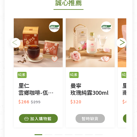
誠心推薦
若您購買的商品有下列「不適用七天鑑賞期商品」情
形者，除商品瑕疵以外，恕不接受退換貨.
依消保法之規定提供該商品七天免費鑑賞期(含例假
日)的服務，原則上若商品未經使用或被汙損(除商品
瑕疵)，一般皆可申請退換貨。
不適用七天鑑賞期商品：
以數位或電磁紀錄形式儲存之商品、易於變質或損壞
之商品、以及性質上無法或不適合退換之商品：如
純素
純素
純素
CD、VCD、DVD、電腦軟體，若產品瑕疵無法讀取僅
里仁
曼寧
里仁
接受原片換新。
雲鄉咖啡-佤香之息(濾掛式)
玫瑰純露300ml
南非國
衣飾鞋類-如T恤，如於送達後水洗或污損者。
美容保養用品、內衣褲、襪子、口罩等私人消耗性產
$266
$320
$400
$295
品，一經拆封使用，恕無法退貨。
內衣褲、襪子、口罩個人衛生用品除商品本身有瑕疵
加入購物籃
暫時缺貨
外,依據《通訊交易解除權合理例外情事適用準
則》, 恕無法退貨。