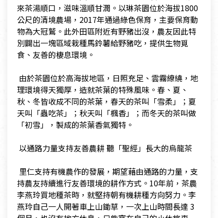
來茶湯順口，滋味溫順甘潤。以琳茶園位於海拔1800
公尺的清境農場，2017年通過綠色保育，主要保育動
物為大冠鷲。此外田區附近有野豬出沒，農友因此特
別闢出一塊區域栽種馬鈴薯給野豬吃，提供生物覓
食、友善的棲息環境。
​ 由於茶園位於高海拔地區，日照充足、雲霧繚繞，地
理環境得天獨厚，造就茶葉的特殊風味。春、夏、
秋、冬皆收成不同的茶葉，春天的茶叫「雪柔」；夏
天叫「蟲吃茶」；秋天叫「楓香」；而冬天的茶叫做
「初雪」，製成的茶葉香氣獨特。
​ 以通路力量支持友善農耕 聽「聖經」長大的烏龍茶
​ 里仁支持有機農作的發展，期望藉由通路的力量，支
持農友持續進行友善環境的耕作方式。10年前，茶農
李燕玲買地種茶時，就堅持朝有機耕種方向努力。李
燕玲自己一人開著車上山鋤草，一次上山時間長達 3