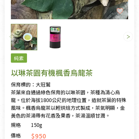
純素
以琳茶園有機楓香烏龍茶
保育標的：大冠鷲
茶葉來自通過綠色保育的以琳茶園，茶種為清心烏
龍。位於海拔1800公尺的地理位置，造就茶葉的特殊
風味。楓香烏龍茶以輕烘焙方式製成，茶氣明顯，金
黃色的茶湯帶有花香及果香，茶湯溫順甘潤。
規格
150g
$950
價格