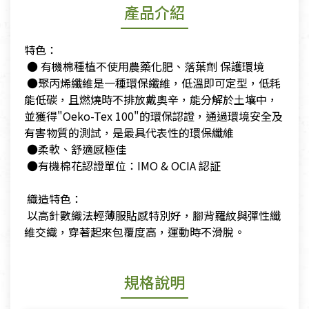
產品介紹
特色：
​ ● 有機棉種植不使用農藥化肥、落葉劑 保護環境
​ ●聚丙烯纖維是一種環保纖維，低溫即可定型，低耗
能低碳，且燃燒時不排放戴奧辛，能分解於土壤中，
並獲得"Oeko-Tex 100"的環保認證，通過環境安全及
有害物質的測試，是最具代表性的環保纖維
​ ●柔軟、舒適感極佳
​ ●有機棉花認證單位：IMO & OCIA 認証
​
​ 織造特色：
​ 以高針數織法輕薄服貼感特別好，腳背羅紋與彈性纖
維交織，穿著起來包覆度高，運動時不滑脫。
規格說明