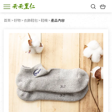
熱門搜尋：
首頁
好物
衣飾鞋包
鞋襪
目前頁面：
產品內容
親子活動
幸福節中獎名單