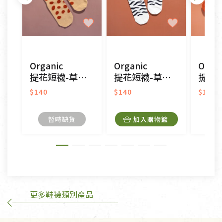
不適用七天鑑賞期商品：
以數位或電磁紀錄形式儲存之商品、易於變質或損壞
之商品、以及性質上無法或不適合退換之商品：如
CD、VCD、DVD、電腦軟體，若產品瑕疵無法讀取僅
Organic
Organic
Organ
接受原片換新。
提花短襪-草原同樂(黃色)
提花短襪-草原同樂(白色)
提花短襪(圖
衣飾鞋類-如T恤，如於送達後水洗或污損者。
美容保養用品、內衣褲、襪子、口罩等私人消耗性產
$140
$140
$140
品，一經拆封使用，恕無法退貨。
內衣褲、襪子、口罩個人衛生用品除商品本身有瑕疵
暫時缺貨
加入購物籃
外,依據《通訊交易解除權合理例外情事適用準
則》, 恕無法退貨。
有標示不接受退貨的優惠商品與蔬菜箱，不接受退
換，但若為商品本身或運送過程中所造成的瑕疵，則
不在此限。
更多鞋襪類別產品
訂購手抄稿退貨需知：
手抄稿進行退貨時，請務必保持原包裝方式及使用原