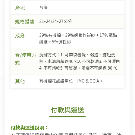
產地
台灣
規格描述
21-24/24-27公分
成分
39%有機棉 + 39%嫘縈竹炭紗 + 17%聚酯
纖維 + 5%彈性紗
食/使用方
洗滌方式：1. 可套袋機洗、弱速、縮短洗
程，水溫勿超過40℃2. 不可乾洗3. 不可漂白
式
4. 不可烘乾5. 可熨燙，溫度不可超過 80 ℃
其他
有機棉花認證單位：IMO & OCIA。
付款與運送
付款與運送說明：