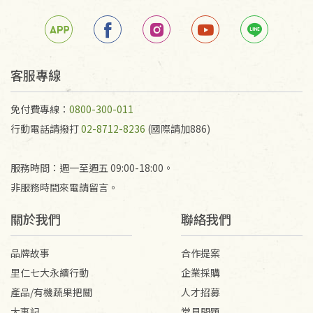
箱退回。
若未保持原包裝方式或未使用原箱退回，導致書籍有
任何折損、磨損、污損或凹角，將不接受退貨，也不
予以退費。
不接受退貨之手抄稿，為敬重法寶故，里仁網購無法
客服專線
代為結緣處理等。 若需將手抄稿寄還給消費者，因而
產生的運費100元/箱將由消費者負擔。
免付費專線：
0800-300-011
行動電話請撥打
02-8712-8236
(國際請加886)
服務時間：週一至週五 09:00-18:00。
非服務時間來電請留言。
關於我們
聯絡我們
品牌故事
合作提案
里仁七大永續行動
企業採購
產品/有機蔬果把關
人才招募
大事記
常見問題