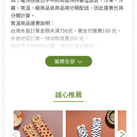
為了確保送達您手中的商品保持最佳品質，冷凍、冷
藏、常溫、廠商品貨商品將分開配送，因此運費也將
分開計算。
常溫商品運費說明：
台灣本島訂單金額未滿750元，需支付運費100 元。
外島地區訂單一律收取運費200 元。
國外及大陸地區訂購，請詳見常見問題。
鑑賞期商品說明：
商品包裝外觀樣式色澤以實際出貨為準。
若商品發生新品瑕疵，可申請更換新品。
誠心推薦
若您購買的商品有下列「不適用七天鑑賞期商品」情
形者，除商品瑕疵以外，恕不接受退換貨.
依消保法之規定提供該商品七天免費鑑賞期(含例假
日)的服務，原則上若商品未經使用或被汙損(除商品
瑕疵)，一般皆可申請退換貨。