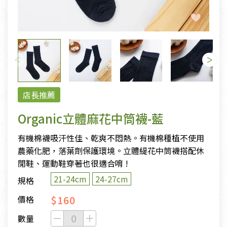
店長推薦
Organic立體麻花中筒襪-藍
有機棉襪吸汗性佳、乾爽不悶熱。有機棉種植不使用
農藥化肥，落葉劑保護環境。立體緹花中筒襪搭配休
閒鞋、運動鞋穿著也很適合唷 !
21-24cm
24-27cm
規格
$160
價格
數量