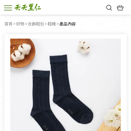
熱門搜尋：
首頁
好物
衣飾鞋包
鞋襪
目前頁面：
產品內容
親子活動
幸福節中獎名單