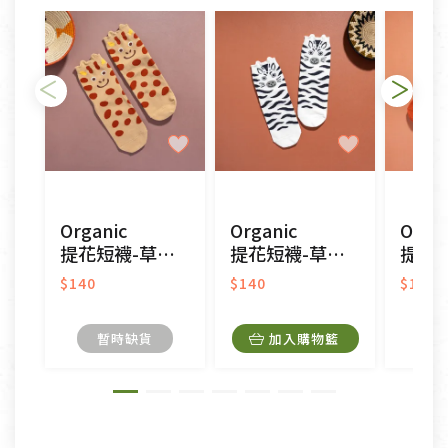
依消保法之規定提供該商品七天免費鑑賞期(含例假
日)的服務，原則上若商品未經使用或被汙損(除商品
瑕疵)，一般皆可申請退換貨。
不適用七天鑑賞期商品：
以數位或電磁紀錄形式儲存之商品、易於變質或損壞
之商品、以及性質上無法或不適合退換之商品：如
CD、VCD、DVD、電腦軟體，若產品瑕疵無法讀取僅
Organic
Organic
Organ
接受原片換新。
提花短襪-草原同樂(黃色)
提花短襪-草原同樂(白色)
提花短襪(圖
衣飾鞋類-如T恤，如於送達後水洗或污損者。
美容保養用品、內衣褲、襪子、口罩等私人消耗性產
$140
$140
$140
品，一經拆封使用，恕無法退貨。
內衣褲、襪子、口罩個人衛生用品除商品本身有瑕疵
暫時缺貨
加入購物籃
外,依據《通訊交易解除權合理例外情事適用準
則》, 恕無法退貨。
有標示不接受退貨的優惠商品與蔬菜箱，不接受退
換，但若為商品本身或運送過程中所造成的瑕疵，則