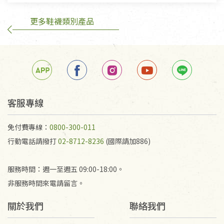
不在此限。
更多鞋襪類別產品
訂購手抄稿退貨需知：
手抄稿進行退貨時，請務必保持原包裝方式及使用原
箱退回。
若未保持原包裝方式或未使用原箱退回，導致書籍有
任何折損、磨損、污損或凹角，將不接受退貨，也不
予以退費。
不接受退貨之手抄稿，為敬重法寶故，里仁網購無法
客服專線
代為結緣處理等。 若需將手抄稿寄還給消費者，因而
產生的運費100元/箱將由消費者負擔。
免付費專線：
0800-300-011
行動電話請撥打
02-8712-8236
(國際請加886)
服務時間：週一至週五 09:00-18:00。
非服務時間來電請留言。
關於我們
聯絡我們