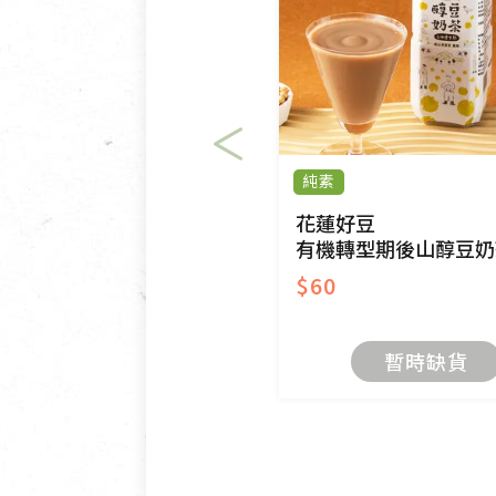
VCD、DVD、電腦軟體，若
衣飾鞋類-如T恤，如於送達
美容保養用品、內衣褲、襪子
內衣褲、襪子、口罩個人衛生
退貨。
純素
有標示不接受退貨的優惠商品
限。
花蓮好豆
有機轉型期後山醇豆奶
$60
暫時缺貨