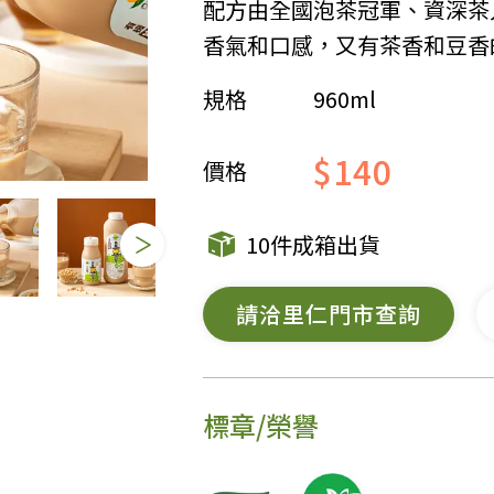
配方由全國泡茶冠軍、資深茶
香氣和口感，又有茶香和豆香
女裝
佛儒書籍
女內著居家
廣論/備覽手
規格
960ml
水
男裝
敬經帛/書套
男內著居家
影音/圖書
$140
價格
毛巾/浴巾/手帕
文具禮品/禮
鞋襪
燈/燃燈油
10件成箱出貨
帽/口罩/配件/包包
香
嬰幼/兒童
供具/修持用
請洽里仁門市查詢
居士服
標章/榮譽