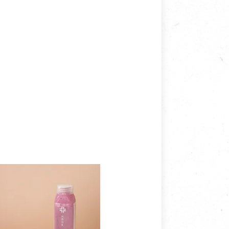
接受退換貨.
使用或被汙損(除商品瑕疵)，
適合退換之商品：如CD、