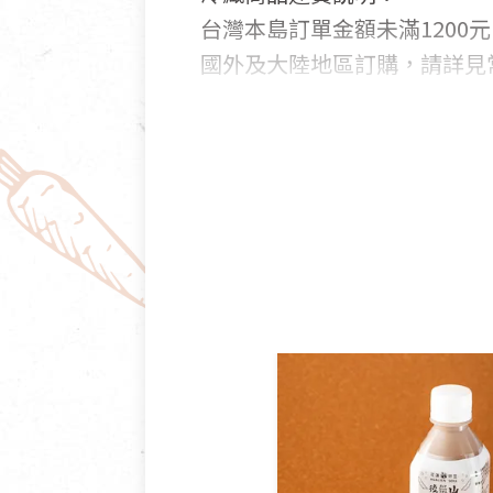
台灣本島訂單金額未滿1200元
國外及大陸地區訂購，請詳見
鑑賞期商品說明：
商品包裝外觀樣式色澤以實際
若商品發生新品瑕疵，可申請
若您購買的商品有下列「不適
依消保法之規定提供該商品七天
一般皆可申請退換貨。
不適用七天鑑賞期商品：
以數位或電磁紀錄形式儲存之