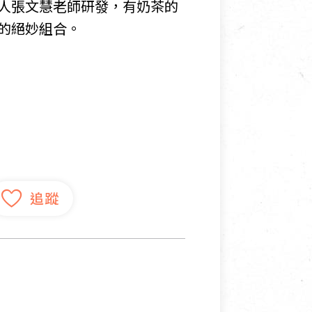
人張文慧老師研發，有奶茶的
的絕妙組合。
寵物營養補充品
抄
寵物清潔用品
券
品