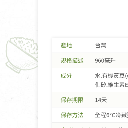
產地
台灣
規格描述
960毫升
成分
水.有機黃豆(
化矽.維生素E
保存期限
14天
保存方法
全程6°C冷