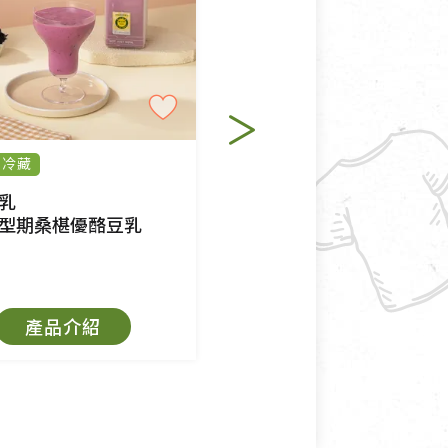
退貨。
例外情事適用準則》, 恕無法
冷藏
純素
冷藏
程中所造成的瑕疵，則不在此
乳
里仁
型期桑椹優酪豆乳
有機醇濃豆乳-微糖350ml
$38
產品介紹
產品介紹