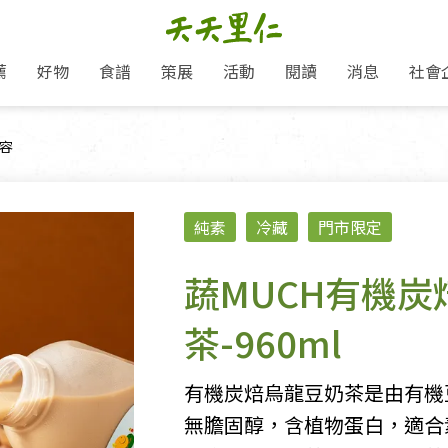
薦
好物
食譜
策展
活動
閱讀
消息
社會
里仁新訊
品牌故事
主題推薦
即食料理/糕點
愛地球,吃蔬食就可以！
主題活動
關注支持
媒體報導
養身保健
面：
容
里仁七大永續行動
作夥利他 加入水滴會員
會員專屬
奶
里仁動態
中秋送禮推薦
沖泡麵/粥/湯
本土優先
永續飲食
保健食品
里仁為美刊
人才招募
門市資訊
惠
分店動態
超值好物特惠
熟食料理/調理包
減塑微革命
淨塑行動
養身食品/飲
產品/有機蔬果把關
「里仁誠食市集」永續新體驗
產品推薦
純素
冷藏
門市限定
產品動態
飲品
熱銷人氣產品推薦
包子饅頭/麵點
少或無添加
主食
生態保育
沙拉
中藥食材/調
點心
大事記
減塑 一起來！
經典必買推薦
粽子/蘿蔔糕/年糕
友善耕作
公益支持
酵素
蔬MUCH有機炭
里仁聯名卡
綠色保育-我們的田, 牠們的家
評延長優惠
史瓦帝尼文化節
素鬆/醬菜
支持弱勢
獲獎肯定
理念桌布下載
里仁「史瓦帝尼文化節」
茶-960ml
甜品/冰品
綠色保育
聯名合作
加入會員
麵包/糕點
永續飲食
有機炭焙烏龍豆奶茶是由有機
湯品
無膽固醇，含植物蛋白，適合
衣飾鞋包
圖書/宗教文