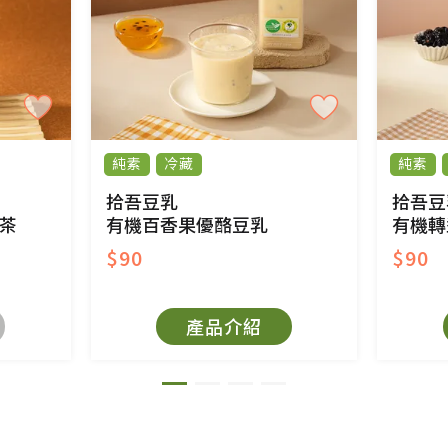
產品瑕疵無法讀取僅接受原片換新。
後水洗或污損者。
、口罩等私人消耗性產品，一經拆封使用，恕無法
用品除商品本身有瑕疵外,依據《通訊交易解除權合理
純素
冷藏
純素
與蔬菜箱，不接受退換，但若為商品本身或運送過
拾吾豆乳
拾吾豆
茶
有機百香果優酪豆乳
有機轉
$90
$90
產品介紹