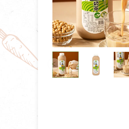
清潔/防蟲/薰香
臉部清潔/保養
餐具食器
臉部彩妝
廚房用具/家電/家飾
牙膏/牙刷/漱口
寢具織品
洗髮/潤髮/染髮
身體清潔/保養
個人用品