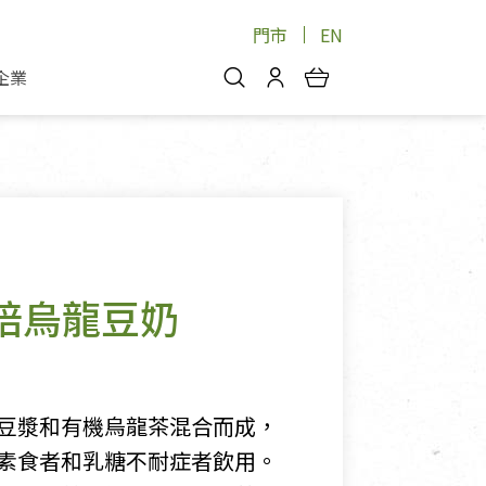
門市
EN
企業
你好，歡迎光臨！
安心蔬果
會員中心
蔬果箱/禮盒
物
我的優惠券
品
芽菜/菇
理包
醬料
消費紀錄查詢
焙烏龍豆奶
個人資料管理
產品追蹤
好文收藏
豆漿和有機烏龍茶混合而成，
登入/註冊
素食者和乳糖不耐症者飲用。
物
寵物專區