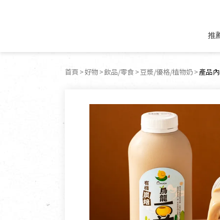
推
米麵/調理食材
好康優惠
飲品/零食
專題文章
首頁
好物
飲品/零食
豆漿/優格/植物奶
目前頁
產品內
米/麵/粉
8月新品優惠
豆漿/優格/植物
農產品與農友
豆麥雜糧種子
8月快閃商品優
果汁/醋飲/飲料
食品與廠商
植物油
中秋禮盒預購
茶/咖啡/花果茶
用品與廠商
不限類別
乾貨/素料/植物肉
7月惜福愛物
沖調飲/穀麥片
土地與生態
豆腐/天貝/豆製品
6月快閃商品-好
蜂蜜/椰奶
蔬食營養力
調味/醬料/烘焙食材
傳承經典優惠
休閒零食
生活提案
抹醬/果醬
文化好書優惠
堅果/果乾
共好行動
鮮凍蔬果
糖果/巧克力
里仁的努力
居家日用
個人清潔保養