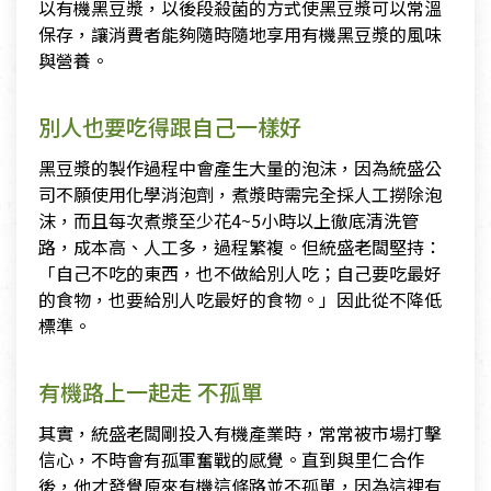
以有機黑豆漿，以後段殺菌的方式使黑豆漿可以常溫
保存，讓消費者能夠隨時隨地享用有機黑豆漿的風味
與營養。
別人也要吃得跟自己一樣好
黑豆漿的製作過程中會產生大量的泡沫，因為統盛公
司不願使用化學消泡劑，煮漿時需完全採人工撈除泡
沫，而且每次煮漿至少花4~5小時以上徹底清洗管
路，成本高、人工多，過程繁複。但統盛老闆堅持：
「自己不吃的東西，也不做給別人吃；自己要吃最好
的食物，也要給別人吃最好的食物。」因此從不降低
標準。
有機路上一起走 不孤單
其實，統盛老闆剛投入有機產業時，常常被市場打擊
信心，不時會有孤軍奮戰的感覺。直到與里仁合作
後，他才發覺原來有機這條路並不孤單，因為這裡有