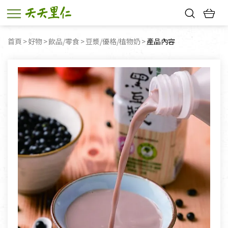
熱門搜尋：
首頁
好物
飲品/零食
豆漿/優格/植物奶
目前頁面：
產品內容
親子活動
幸福節中獎名單