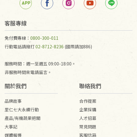
任何折損、磨損、污損或凹角，將不接受退貨，也不
予以退費。
不接受退貨之手抄稿，為敬重法寶故，里仁網購無法
客服專線
代為結緣處理等。 若需將手抄稿寄還給消費者，因而
產生的運費100元/箱將由消費者負擔。
免付費專線：
0800-300-011
行動電話請撥打
02-8712-8236
(國際請加886)
服務時間：週一至週五 09:00-18:00。
非服務時間來電請留言。
關於我們
聯絡我們
品牌故事
合作提案
里仁七大永續行動
企業採購
產品/有機蔬果把關
人才招募
大事記
常見問題
媒體報導
客服信箱