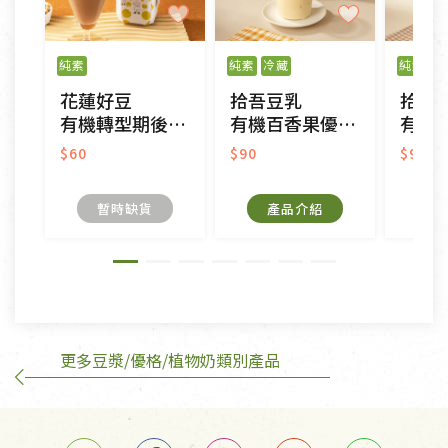
不適用七天鑑賞期商品：
以數位或電磁紀錄形式儲存之商品、易於變質或損壞
之商品、以及性質上無法或不適合退換之商品：如
純素
純素
冷藏
純素
冷
CD、VCD、DVD、電腦軟體，若產品瑕疵無法讀取僅
花蓮好豆
拾吾豆乳
拾吾
接受原片換新。
有機轉型期後山醇豆奶茶
有機百香果優酪豆乳
有機轉型
衣飾鞋類-如T恤，如於送達後水洗或污損者。
美容保養用品、內衣褲、襪子、口罩等私人消耗性產
$60
$90
$90
品，一經拆封使用，恕無法退貨。
內衣褲、襪子、口罩個人衛生用品除商品本身有瑕疵
暫時缺貨
產品介紹
外,依據《通訊交易解除權合理例外情事適用準
則》, 恕無法退貨。
有標示不接受退貨的優惠商品與蔬菜箱，不接受退
換，但若為商品本身或運送過程中所造成的瑕疵，則
不在此限。
更多豆漿/優格/植物奶類別產品
訂購手抄稿退貨需知：
手抄稿進行退貨時，請務必保持原包裝方式及使用原
箱退回。
若未保持原包裝方式或未使用原箱退回，導致書籍有