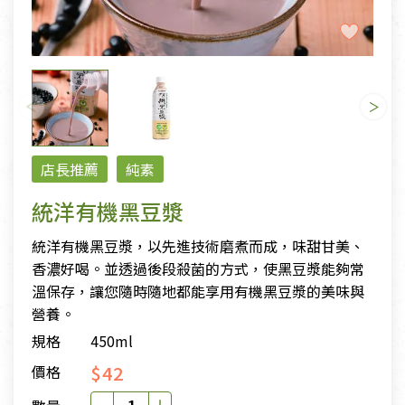
店長推薦
純素
統洋有機黑豆漿
統洋有機黑豆漿，以先進技術磨煮而成，味甜甘美、
香濃好喝。並透過後段殺菌的方式，使黑豆漿能夠常
溫保存，讓您隨時隨地都能享用有機黑豆漿的美味與
營養。
規格
450ml
$42
價格