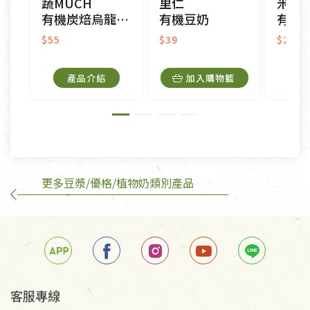
蔬MUCH
里仁
米森
接受原片換新。
有機炭焙烏龍豆奶茶
有機豆奶
有機黑
衣飾鞋類-如T恤，如於送達後水洗或污損者。
美容保養用品、內衣褲、襪子、口罩等私人消耗性產
$55
$39
$275
品，一經拆封使用，恕無法退貨。
內衣褲、襪子、口罩個人衛生用品除商品本身有瑕疵
產品介紹
加入購物籃
外,依據《通訊交易解除權合理例外情事適用準
則》, 恕無法退貨。
有標示不接受退貨的優惠商品與蔬菜箱，不接受退
換，但若為商品本身或運送過程中所造成的瑕疵，則
不在此限。
更多豆漿/優格/植物奶類別產品
訂購手抄稿退貨需知：
手抄稿進行退貨時，請務必保持原包裝方式及使用原
箱退回。
若未保持原包裝方式或未使用原箱退回，導致書籍有
任何折損、磨損、污損或凹角，將不接受退貨，也不
予以退費。
不接受退貨之手抄稿，為敬重法寶故，里仁網購無法
客服專線
代為結緣處理等。 若需將手抄稿寄還給消費者，因而