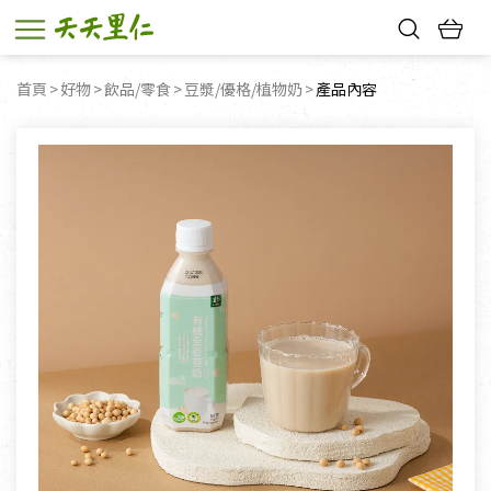
熱門搜尋：
首頁
好物
飲品/零食
豆漿/優格/植物奶
目前頁面：
產品內容
親子活動
幸福節中獎名單