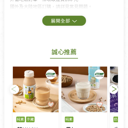
國外及大陸地區訂購，請詳見常見問題。
鑑賞期商品說明：
商品包裝外觀樣式色澤以實際出貨為準。
若商品發生新品瑕疵，可申請更換新品。
誠心推薦
若您購買的商品有下列「不適用七天鑑賞期商品」情
形者，除商品瑕疵以外，恕不接受退換貨.
依消保法之規定提供該商品七天免費鑑賞期(含例假
日)的服務，原則上若商品未經使用或被汙損(除商品
瑕疵)，一般皆可申請退換貨。
不適用七天鑑賞期商品：
以數位或電磁紀錄形式儲存之商品、易於變質或損壞
之商品、以及性質上無法或不適合退換之商品：如
純素
冷藏
純素
奶素
線
CD、VCD、DVD、電腦軟體，若產品瑕疵無法讀取僅