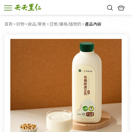
熱門搜尋：
首頁
好物
飲品/零食
豆漿/優格/植物奶
目前頁面：
產品內容
親子活動
幸福節中獎名單