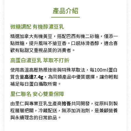
產品介紹
微糖調配 有機醇濃豆乳
精選加拿大有機黃豆，搭配巴西有機二砂糖，僅添一
點微糖，提升風味不搶豆香。口感絲滑香醇，適合喜
歡有點甜又重視品質的消費者。
高蛋白濃豆乳 萃取不打折
使用高溫高壓熟漿技術與特殊萃取法，每100ml蛋白
質含量
高達7.4g
，為同類產品中優質選擇，讓你輕鬆
補足每日蛋白攝取所需。
里仁聯名 安心雙重保障
由里仁與專業豆乳生產商
拾吾
共同開發，從原料到製
程層層把關，冷藏配送，無添加消泡劑，是兼顧營養
與永續理念的日常飲品。