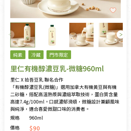
純素
冷藏
門市限定
里仁有機醇濃豆乳-微糖960ml
里仁 X 拾吾豆乳 聯名合作
「有機醇濃豆乳(微糖)」選用加拿大有機黃豆與有機
二砂糖，搭配高溫熟漿與濃縮萃取技術，蛋白質含量
高達7.4g/100ml。口感濃郁滑順，微糖設計兼顧風味
與純淨，適合喜愛微甜口味的消費者。
規格
960ml
$90
價格