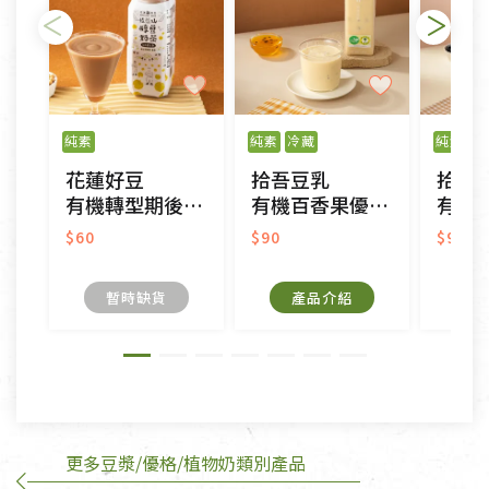
不適用七天鑑賞期商品：
以數位或電磁紀錄形式儲存之商品、易於變質或損壞
之商品、以及性質上無法或不適合退換之商品：如
純素
純素
冷藏
純素
冷
CD、VCD、DVD、電腦軟體，若產品瑕疵無法讀取僅
花蓮好豆
拾吾豆乳
拾吾
接受原片換新。
有機轉型期後山醇豆奶茶
有機百香果優酪豆乳
有機轉型
衣飾鞋類-如T恤，如於送達後水洗或污損者。
美容保養用品、內衣褲、襪子、口罩等私人消耗性產
$60
$90
$90
品，一經拆封使用，恕無法退貨。
內衣褲、襪子、口罩個人衛生用品除商品本身有瑕疵
暫時缺貨
產品介紹
外,依據《通訊交易解除權合理例外情事適用準
則》, 恕無法退貨。
有標示不接受退貨的優惠商品與蔬菜箱，不接受退
換，但若為商品本身或運送過程中所造成的瑕疵，則
不在此限。
更多豆漿/優格/植物奶類別產品