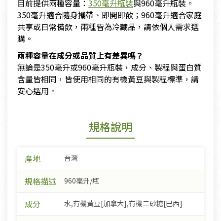
目前提供兩種容量：
350毫升瓶裝
與960毫升瓶裝。
350毫升適合隨身攜帶、即開即飲；960毫升適合家庭
共享或日常備飲，兩種皆為冷藏品，請依個人需求選
購。
兩種容量在成分或品質上有差異嗎？
無論是350毫升或960毫升瓶裝，成分、製程與蛋白質
含量皆相同，皆使用相同的有機黃豆與製程標準，請
安心選用。
規格說明
產地
台灣
規格描述
960毫升/瓶
成分
水,有機黃豆[加拿大],有機二砂糖[巴西]