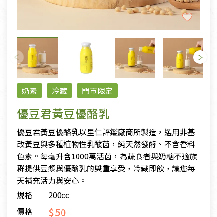
奶素
冷藏
門市限定
優豆君黃豆優酪乳
優豆君黃豆優酪乳以里仁評鑑廠商所製造，選用非基
改黃豆與多種植物性乳酸菌，純天然發酵、不含香料
色素。每毫升含1000萬活菌，為蔬食者與奶糖不適族
群提供豆漿與優酪乳的雙重享受，冷藏即飲，讓您每
天補充活力與安心。
規格
200cc
$50
價格