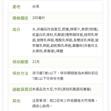
產地
台灣
規格描述
200毫升
成分
水,非基因改造黃豆,蔗糖,檸檬汁,果膠(柑橘),
低蛋白乳清粉,乳酸菌(嗜熱鏈球菌,植物乳桿
菌,發酵乳桿菌,嗜酸乳桿菌,長雙歧乳桿菌,鼠
李糖乳桿菌,副乾酪乳桿菌,寡醣粉(非基改玉
米澱粉,果寡塘),碘鹽
保存期限
21天
保存方法
須冷藏7度c以下，保存期間是指未開封前在
7度c以下可保存天數
過敏源資訊
本產品含大豆,牛奶(源自乳酸菌培養基)
其他
注意事項：瓶口若有少許結膜是天然現象，
請安心飲用。