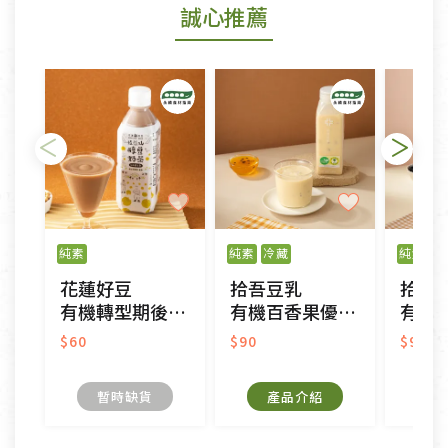
誠心推薦
若您購買的商品有下列「不適用七天鑑賞期商品」情
形者，除商品瑕疵以外，恕不接受退換貨.
依消保法之規定提供該商品七天免費鑑賞期(含例假
日)的服務，原則上若商品未經使用或被汙損(除商品
瑕疵)，一般皆可申請退換貨。
不適用七天鑑賞期商品：
以數位或電磁紀錄形式儲存之商品、易於變質或損壞
之商品、以及性質上無法或不適合退換之商品：如
純素
純素
冷藏
純素
冷
CD、VCD、DVD、電腦軟體，若產品瑕疵無法讀取僅
花蓮好豆
拾吾豆乳
拾吾
接受原片換新。
有機轉型期後山醇豆奶茶
有機百香果優酪豆乳
有機轉型
衣飾鞋類-如T恤，如於送達後水洗或污損者。
美容保養用品、內衣褲、襪子、口罩等私人消耗性產
$60
$90
$90
品，一經拆封使用，恕無法退貨。
內衣褲、襪子、口罩個人衛生用品除商品本身有瑕疵
暫時缺貨
產品介紹
外,依據《通訊交易解除權合理例外情事適用準
則》, 恕無法退貨。