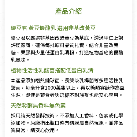
產品介紹
優豆君 黃豆優酪乳 選用非基改黃豆
優豆君以嚴選非基因改造黃豆為基底，透過里仁上架
評鑑廠商，確保每批原料品質扎實，結合非基改蔗
糖、果膠與少量低蛋白乳清粉，打造植物基底的優酪
乳風味。
植物性活性乳酸菌搭配低蛋白乳清
本產品添加嗜熱鏈球菌、長雙歧乳桿菌等多種活性乳
酸菌，每毫升含1000萬隻以上，再以糖類寡醣作為益
生源，即使是蔬食者與奶糖不耐族群也能安心享用。
天然發酵無香料無色素
採用純天然發酵技術，不添加人工香料、色素或化學
添加物。原廠指出瓶口略有結膜屬自然現象，並非品
質異常，請安心飲用。