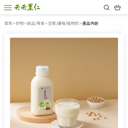
熱門搜尋：
首頁
好物
飲品/零食
豆漿/優格/植物奶
目前頁面：
產品內容
親子活動
幸福節中獎名單