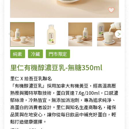
純素
冷藏
門市限定
里仁有機醇濃豆乳-無糖350ml
里仁 X 拾吾豆乳聯名
「有機醇濃豆乳」採用加拿大有機黃豆，經高溫高壓
熟漿與獨特萃取技術，蛋白質達 7.6g/100ml，口感濃
郁絲滑，冷熱皆宜。無添加消泡劑，專為追求純淨、
高蛋白的消費者設計。里仁與知名生產商聯名，確保
品質與在地安心，讓你從每日飲品中補充好蛋白，輕
鬆打造健康選擇。