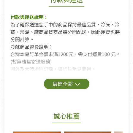
付款與運送說明：
為了確保送達您手中的商品保持最佳品質，冷凍、冷
藏、常溫、廠商品貨商品將分開配送，因此運費也將
分開計算。
冷藏商品運費說明：
台灣本島訂單金額未滿1200元，需支付運費100 元。
(暫無離島寄送服務)
國外及大陸地區訂購，請詳見常見問題。
鑑賞期商品說明：
商品包裝外觀樣式色澤以實際出貨為準。
若商品發生新品瑕疵，可申請更換新品。
誠心推薦
若您購買的商品有下列「不適用七天鑑賞期商品」情
形者，除商品瑕疵以外，恕不接受退換貨.
依消保法之規定提供該商品七天免費鑑賞期(含例假