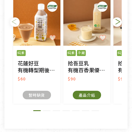
日)的服務，原則上若商品未經使用或被汙損(除商品
瑕疵)，一般皆可申請退換貨。
不適用七天鑑賞期商品：
以數位或電磁紀錄形式儲存之商品、易於變質或損壞
之商品、以及性質上無法或不適合退換之商品：如
純素
純素
冷藏
純素
冷
CD、VCD、DVD、電腦軟體，若產品瑕疵無法讀取僅
花蓮好豆
拾吾豆乳
拾吾
接受原片換新。
有機轉型期後山醇豆奶茶
有機百香果優酪豆乳
有機轉型
衣飾鞋類-如T恤，如於送達後水洗或污損者。
美容保養用品、內衣褲、襪子、口罩等私人消耗性產
$60
$90
$90
品，一經拆封使用，恕無法退貨。
內衣褲、襪子、口罩個人衛生用品除商品本身有瑕疵
暫時缺貨
產品介紹
外,依據《通訊交易解除權合理例外情事適用準
則》, 恕無法退貨。
有標示不接受退貨的優惠商品與蔬菜箱，不接受退
換，但若為商品本身或運送過程中所造成的瑕疵，則
不在此限。