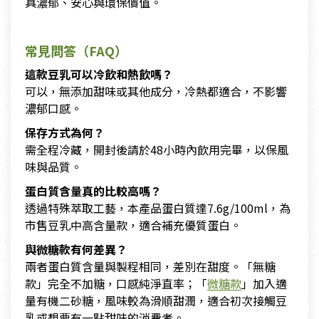
具濃郁、安心與環保價值。
常見問答（FAQ）
這款豆乳可以冷飲和熱飲嗎？
可以，無添加甜味或其他成分，冷熱都適合，不影響
濃郁口感。
保存方式為何？
需全程冷藏，開封後請於48小時內飲用完畢，以保風
味與品質。
蛋白質含量真的比較高嗎？
透過特殊萃取工藝，本產品蛋白質達7.6g/100ml，為
市售豆乳中高含量款，適合補充優質蛋白。
與微糖款有何差異？
兩者蛋白質含量與製程相同，差別在甜度。「無糖
款」完全不加糖，口感純淨直率；「
微糖款
」加入適
量有機二砂糖，風味較為滑順甜潤，適合初次接觸豆
乳或想要有一點甜味的消費者。