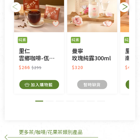
不適用七天鑑賞期商品：
以數位或電磁紀錄形式儲存之商品、易於變質或損壞
之商品、以及性質上無法或不適合退換之商品：如
純素
純素
純素
CD、VCD、DVD、電腦軟體，若產品瑕疵無法讀取僅
里仁
曼寧
里仁
接受原片換新。
雲鄉咖啡-佤香之息(濾掛式)
玫瑰純露300ml
南非國
衣飾鞋類-如T恤，如於送達後水洗或污損者。
美容保養用品、內衣褲、襪子、口罩等私人消耗性產
$266
$320
$400
$295
品，一經拆封使用，恕無法退貨。
內衣褲、襪子、口罩個人衛生用品除商品本身有瑕疵
加入購物籃
暫時缺貨
外,依據《通訊交易解除權合理例外情事適用準
則》, 恕無法退貨。
有標示不接受退貨的優惠商品與蔬菜箱，不接受退
換，但若為商品本身或運送過程中所造成的瑕疵，則
不在此限。
更多茶/咖啡/花果茶類別產品
訂購手抄稿退貨需知：