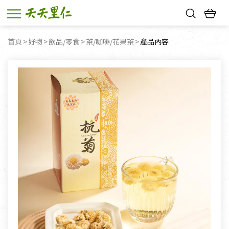
熱門搜尋：
首頁
好物
飲品/零食
茶/咖啡/花果茶
目前頁面：
產品內容
親子活動
幸福節中獎名單