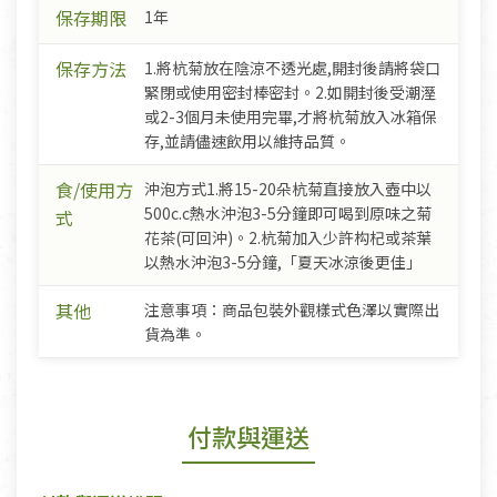
保存期限
1年
保存方法
1.將杭菊放在陰涼不透光處,開封後請將袋口
緊閉或使用密封棒密封。2.如開封後受潮溼
或2-3個月未使用完畢,才將杭菊放入冰箱保
存,並請儘速飲用以維持品質。
食/使用方
沖泡方式1.將15-20朵杭菊直接放入壺中以
500c.c熱水沖泡3-5分鐘即可喝到原味之菊
式
花茶(可回沖)。2.杭菊加入少許构杞或茶葉
以熱水沖泡3-5分鐘,「夏天冰涼後更佳」
其他
注意事項：商品包裝外觀樣式色澤以實際出
貨為準。
付款與運送