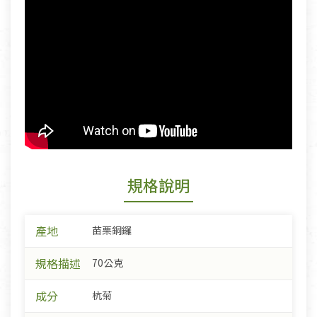
規格說明
產地
苗栗銅鑼
規格描述
70公克
成分
杭菊