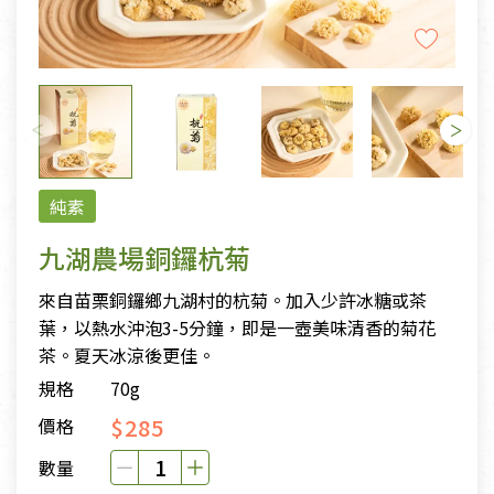
純素
九湖農場銅鑼杭菊
來自苗栗銅鑼鄉九湖村的杭菊。加入少許冰糖或茶
葉，以熱水沖泡3-5分鐘，即是一壺美味清香的菊花
茶。夏天冰涼後更佳。
規格
70g
$285
價格
數量