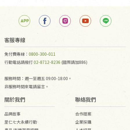
手抄稿進行退貨時，請務必保持原包裝方式及使用原
箱退回。
若未保持原包裝方式或未使用原箱退回，導致書籍有
任何折損、磨損、污損或凹角，將不接受退貨，也不
予以退費。
不接受退貨之手抄稿，為敬重法寶故，里仁網購無法
客服專線
代為結緣處理等。 若需將手抄稿寄還給消費者，因而
產生的運費100元/箱將由消費者負擔。
免付費專線：
0800-300-011
行動電話請撥打
02-8712-8236
(國際請加886)
服務時間：週一至週五 09:00-18:00。
非服務時間來電請留言。
關於我們
聯絡我們
品牌故事
合作提案
里仁七大永續行動
企業採購
產品/有機蔬果把關
人才招募