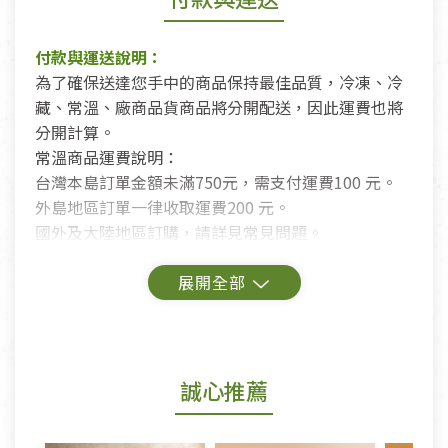
付款與運送說明：
為了確保送達您手中的商品保持最佳品質，冷凍、冷
藏、常溫、廠商品貨商品將分開配送，因此運費也將
分開計算。
常溫商品運費說明：
台灣本島訂單金額未滿750元，需支付運費100 元。
外島地區訂單一律收取運費200 元。
國外及大陸地區訂購，請詳見常見問題。
鑑賞期商品說明：
商品包裝外觀樣式色澤以實際出貨為準。
若商品發生新品瑕疵，可申請更換新品。
誠心推薦
若您購買的商品有下列「不適用七天鑑賞期商品」情
形者，除商品瑕疵以外，恕不接受退換貨.
依消保法之規定提供該商品七天免費鑑賞期(含例假