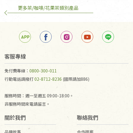
更多茶/咖啡/花果茶類別產品
訂購手抄稿退貨需知：
手抄稿進行退貨時，請務必保持原包裝方式及使用原
箱退回。
若未保持原包裝方式或未使用原箱退回，導致書籍有
任何折損、磨損、污損或凹角，將不接受退貨，也不
予以退費。
不接受退貨之手抄稿，為敬重法寶故，里仁網購無法
客服專線
代為結緣處理等。 若需將手抄稿寄還給消費者，因而
產生的運費100元/箱將由消費者負擔。
免付費專線：
0800-300-011
行動電話請撥打
02-8712-8236
(國際請加886)
服務時間：週一至週五 09:00-18:00。
非服務時間來電請留言。
關於我們
聯絡我們
品牌故事
合作提案