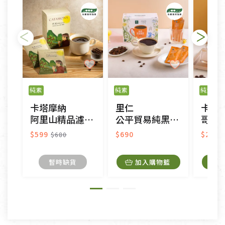
日)的服務，原則上若商品未經使用或被汙損(除商品
瑕疵)，一般皆可申請退換貨。
不適用七天鑑賞期商品：
以數位或電磁紀錄形式儲存之商品、易於變質或損壞
之商品、以及性質上無法或不適合退換之商品：如
純素
純素
純素
CD、VCD、DVD、電腦軟體，若產品瑕疵無法讀取僅
卡塔摩納
里仁
卡塔
接受原片換新。
阿里山精品濾泡式咖啡
公平貿易純黑即溶咖啡
哥倫比亞水洗濾
衣飾鞋類-如T恤，如於送達後水洗或污損者。
美容保養用品、內衣褲、襪子、口罩等私人消耗性產
$599
$690
$240
$680
品，一經拆封使用，恕無法退貨。
內衣褲、襪子、口罩個人衛生用品除商品本身有瑕疵
暫時缺貨
加入購物籃
外,依據《通訊交易解除權合理例外情事適用準
則》, 恕無法退貨。
有標示不接受退貨的優惠商品與蔬菜箱，不接受退
換，但若為商品本身或運送過程中所造成的瑕疵，則
不在此限。