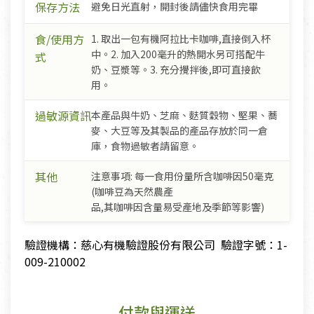
保存方法
避免日光直射，開封後請儘快食用完畢
食/使用方
1. 取出一包有機阿拉比卡咖啡,直接倒入杯
中。2. 加入200毫升的熱開水另可搭配牛
式
奶、豆漿等。3. 充分攪拌後,即可直接飲
用。
過敏源資訊
本產品與牛奶、芝麻、麩質穀物、堅果、蕎
麥、大豆等及其製品的產品存放於同一倉
庫，食物過敏者請留意。
其他
注意事項: 每一食用份量所含咖啡因50毫克
(咖啡豆為天然農產
品,其咖啡因含量易受產地及季節等影響)
驗證機構：慈心有機驗證股份有限公司 驗證字號：1-
009-210002
付款與運送