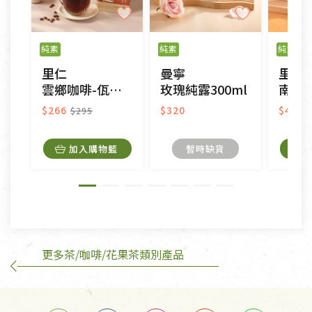
不適用七天鑑賞期商品：
以數位或電磁紀錄形式儲存之商品、易於變質或損壞
之商品、以及性質上無法或不適合退換之商品：如
純素
純素
純素
CD、VCD、DVD、電腦軟體，若產品瑕疵無法讀取僅
里仁
曼寧
里仁
接受原片換新。
雲鄉咖啡-佤香之息(濾掛式)
玫瑰純露300ml
南非國
衣飾鞋類-如T恤，如於送達後水洗或污損者。
美容保養用品、內衣褲、襪子、口罩等私人消耗性產
$266
$320
$400
$295
品，一經拆封使用，恕無法退貨。
內衣褲、襪子、口罩個人衛生用品除商品本身有瑕疵
加入購物籃
暫時缺貨
外,依據《通訊交易解除權合理例外情事適用準
則》, 恕無法退貨。
有標示不接受退貨的優惠商品與蔬菜箱，不接受退
換，但若為商品本身或運送過程中所造成的瑕疵，則
不在此限。
更多茶/咖啡/花果茶類別產品
訂購手抄稿退貨需知：
手抄稿進行退貨時，請務必保持原包裝方式及使用原
箱退回。