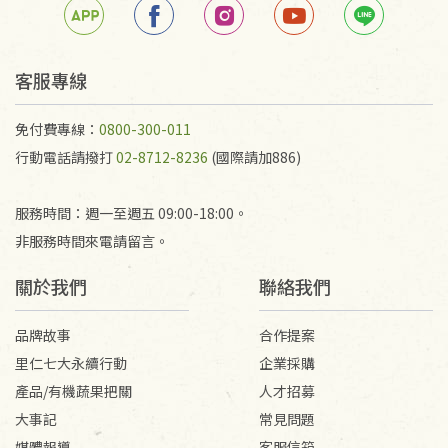
若未保持原包裝方式或未使用原箱退回，導致書籍有
任何折損、磨損、污損或凹角，將不接受退貨，也不
予以退費。
不接受退貨之手抄稿，為敬重法寶故，里仁網購無法
客服專線
代為結緣處理等。 若需將手抄稿寄還給消費者，因而
產生的運費100元/箱將由消費者負擔。
免付費專線：
0800-300-011
行動電話請撥打
02-8712-8236
(國際請加886)
服務時間：週一至週五 09:00-18:00。
非服務時間來電請留言。
關於我們
聯絡我們
品牌故事
合作提案
里仁七大永續行動
企業採購
產品/有機蔬果把關
人才招募
大事記
常見問題
媒體報導
客服信箱