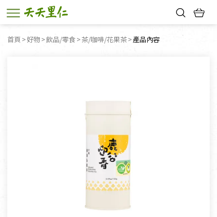
熱門搜尋：
首頁
好物
飲品/零食
茶/咖啡/花果茶
目前頁面：
產品內容
親子活動
幸福節中獎名單