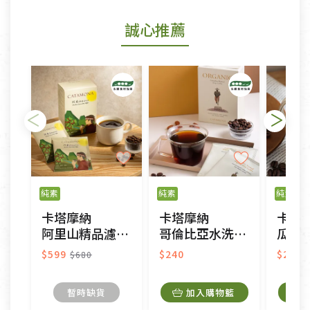
若商品發生新品瑕疵，可申請更換新品。
誠心推薦
若您購買的商品有下列「不適用七天鑑賞期商品」情
形者，除商品瑕疵以外，恕不接受退換貨.
依消保法之規定提供該商品七天免費鑑賞期(含例假
日)的服務，原則上若商品未經使用或被汙損(除商品
瑕疵)，一般皆可申請退換貨。
不適用七天鑑賞期商品：
以數位或電磁紀錄形式儲存之商品、易於變質或損壞
之商品、以及性質上無法或不適合退換之商品：如
純素
純素
純素
CD、VCD、DVD、電腦軟體，若產品瑕疵無法讀取僅
卡塔摩納
卡塔摩納
卡塔
接受原片換新。
阿里山精品濾泡式咖啡
哥倫比亞水洗濾泡式咖啡-雨林聯盟
瓜地馬拉水洗濾
衣飾鞋類-如T恤，如於送達後水洗或污損者。
美容保養用品、內衣褲、襪子、口罩等私人消耗性產
$599
$240
$240
$680
品，一經拆封使用，恕無法退貨。
內衣褲、襪子、口罩個人衛生用品除商品本身有瑕疵
暫時缺貨
加入購物籃
外,依據《通訊交易解除權合理例外情事適用準