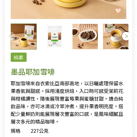
純素
墨品耶加雪啡
耶加雪啡來自衣索比亞南部高地，以日曬處理保留水
果香氣與甜感。採用淺度烘焙，入口時可感受茉莉花
與柑橘調性，隨後展現豐富莓果與蜜糖甘甜。適合純
飲品味，亦可冰滴或冷萃沖煮，提升果香明亮度。搭
配少量鮮奶則能展現層次豐富的口感，是風味細膩且
層次多元的精品咖啡。
規格
227公克