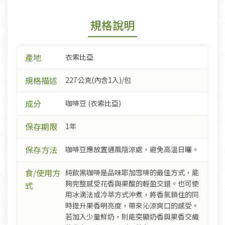
規格說明
產地
衣索比亞
規格描述
227公克(內含1入)/包
成分
咖啡豆 (衣索比亞)
保存期限
1年
保存方法
咖啡豆應放置通風陰涼處，避免高溫日曬。
食/使用方
純飲黑咖啡是品味耶加雪啡的最佳方式，能
夠完整感受花香與果酸的輕盈交錯。也可使
式
用冰滴法或冷萃方式沖煮，將香氣鎖住的同
時提升果香明亮度，帶來沁涼爽口的感受。
若加入少量鮮奶，則能突顯奶香與果香交織