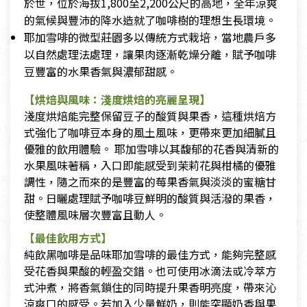
於世，位於海拔1,800至2,200公尺的高地，全年涼爽
的氣候與豐沛的降水造就了咖啡樹的理想生長環境。
耶加雪啡的微型莊園多以傳統方式栽培，當地農戶多
以自然處理法處理，讓果肉逐漸乾燥分離，賦予咖啡
豆豐富的水果香氣與濃郁甜感。
【烘焙與風味：淺度烘焙的亮麗呈現】
淺度烘焙能完整保留豆子的酸質與果香，這種烘焙方
式強化了咖啡豆本身的風土風味，更帶來更加細膩且
優雅的飲用體驗。 耶加雪啡以其馥郁的花香與清新的
水果風味著稱，入口即能感受到茉莉花與柑橘的優雅
調性，隨之而來的是豐富的莓果香氣與淡淡的蜜糖甘
甜。日曬處理賦予咖啡豆鮮明的酸質與活潑的果香，
使整體風味層次豐富且動人。
【最佳飲用方式】
純飲黑咖啡是品味耶加雪啡的最佳方式，能夠完整感
受花香與果酸的輕盈交錯。也可使用冰滴法或冷萃方
式沖煮，將香氣鎖住的同時提升果香明亮度，帶來沁
涼爽口的感受。若加入少量鮮奶，則能突顯奶香與果