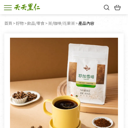
熱門搜尋：
首頁
好物
飲品/零食
茶/咖啡/花果茶
目前頁面：
產品內容
親子活動
幸福節中獎名單