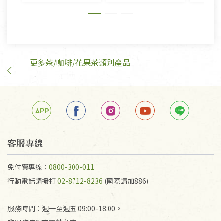
則》, 恕無法退貨。
有標示不接受退貨的優惠商品與蔬菜箱，不接受退
換，但若為商品本身或運送過程中所造成的瑕疵，則
不在此限。
更多茶/咖啡/花果茶類別產品
訂購手抄稿退貨需知：
手抄稿進行退貨時，請務必保持原包裝方式及使用原
箱退回。
若未保持原包裝方式或未使用原箱退回，導致書籍有
任何折損、磨損、污損或凹角，將不接受退貨，也不
予以退費。
不接受退貨之手抄稿，為敬重法寶故，里仁網購無法
客服專線
代為結緣處理等。 若需將手抄稿寄還給消費者，因而
產生的運費100元/箱將由消費者負擔。
免付費專線：
0800-300-011
行動電話請撥打
02-8712-8236
(國際請加886)
服務時間：週一至週五 09:00-18:00。