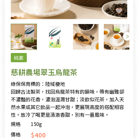
純素
慈耕農場翠玉烏龍茶
綠保保育標的：陸域棲地
回歸古法製茶，找回烏龍茶特有的韻味，帶有幽雅卻
不濃豔的花香，濃泡溫潤甘甜；淡飲似花茶，加入天
然水果或其它飲品一起沖泡，更展現高度的搭配相容
性。放冷了喝更是清澈香甜，別有一番風味。
規格
150g
$400
價格