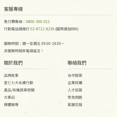
予以退費。
不接受退貨之手抄稿，為敬重法寶故，里仁網購無法
客服專線
代為結緣處理等。 若需將手抄稿寄還給消費者，因而
產生的運費100元/箱將由消費者負擔。
免付費專線：
0800-300-011
行動電話請撥打
02-8712-8236
(國際請加886)
服務時間：週一至週五 09:00-18:00。
非服務時間來電請留言。
關於我們
聯絡我們
品牌故事
合作提案
里仁七大永續行動
企業採購
產品/有機蔬果把關
人才招募
大事記
常見問題
媒體報導
客服信箱