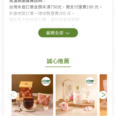
常溫商品運費說明：
台灣本島訂單金額未滿750元，需支付運費100 元。
外島地區訂單一律收取運費200 元。
國外及大陸地區訂購，請詳見常見問題。
鑑賞期商品說明：
商品包裝外觀樣式色澤以實際出貨為準。
若商品發生新品瑕疵，可申請更換新品。
誠心推薦
若您購買的商品有下列「不適用七天鑑賞期商品」情
形者，除商品瑕疵以外，恕不接受退換貨.
依消保法之規定提供該商品七天免費鑑賞期(含例假
日)的服務，原則上若商品未經使用或被汙損(除商品
瑕疵)，一般皆可申請退換貨。
不適用七天鑑賞期商品：
以數位或電磁紀錄形式儲存之商品、易於變質或損壞