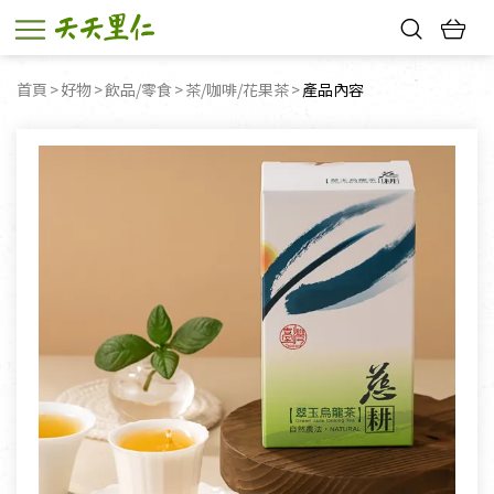
熱門搜尋：
首頁
好物
飲品/零食
茶/咖啡/花果茶
目前頁面：
產品內容
親子活動
幸福節中獎名單