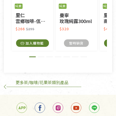
之商品、以及性質上無法或不適合退換之商品：如
純素
純素
純素
CD、VCD、DVD、電腦軟體，若產品瑕疵無法讀取僅
里仁
曼寧
里仁
接受原片換新。
雲鄉咖啡-佤香之息(濾掛式)
玫瑰純露300ml
南非國
衣飾鞋類-如T恤，如於送達後水洗或污損者。
美容保養用品、內衣褲、襪子、口罩等私人消耗性產
$266
$320
$400
$295
品，一經拆封使用，恕無法退貨。
內衣褲、襪子、口罩個人衛生用品除商品本身有瑕疵
加入購物籃
暫時缺貨
外,依據《通訊交易解除權合理例外情事適用準
則》, 恕無法退貨。
有標示不接受退貨的優惠商品與蔬菜箱，不接受退
換，但若為商品本身或運送過程中所造成的瑕疵，則
不在此限。
更多茶/咖啡/花果茶類別產品
訂購手抄稿退貨需知：
手抄稿進行退貨時，請務必保持原包裝方式及使用原
箱退回。
若未保持原包裝方式或未使用原箱退回，導致書籍有
任何折損、磨損、污損或凹角，將不接受退貨，也不