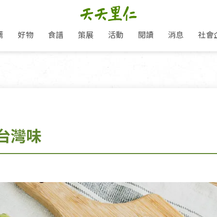
薦
好物
食譜
策展
活動
閱讀
消息
社會
里仁新訊
品牌故事
主題推薦
即食料理/糕點
地球超載日：守護地球從生活
主題活動
關注支持
媒體報導
養身保健
選擇開始
里仁七大永續行動
會員專屬
奶
里仁動態
中秋送禮推薦
沖泡麵/粥/湯
本土優先
永續飲食
保健食品
里仁為美刊
愛地球,吃蔬食就可以！
人才招募
門市資訊
惠
分店動態
超值好物特惠
熟食料理/調理包
減塑微革命
淨塑行動
養身食品/飲
產品/有機蔬果把關
產品推薦
作夥利他 加入水滴會員
產品動態
飲品
熱銷人氣產品推薦
包子饅頭/麵點
少或無添加
主食
生態保育
沙拉
中藥食材/調
點心
大事記
台灣味
經典必買推薦
粽子/蘿蔔糕/年糕
友善耕作
公益支持
酵素
「里仁誠食市集」永續新體驗
里仁聯名卡
評延長優惠
史瓦帝尼文化節
素鬆/醬菜
支持弱勢
獲獎肯定
減塑 一起來！
理念桌布下載
甜品/冰品
綠色保育
聯名合作
綠色保育-我們的田, 牠們的家
加入會員
麵包/糕點
永續飲食
里仁「史瓦帝尼文化節」
湯品
衣飾鞋包
圖書/宗教文