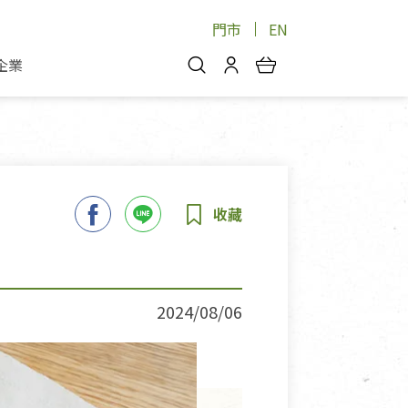
門市
EN
企業
你好，歡迎光臨！
安心蔬果
會員中心
蔬果箱/禮盒
物
我的優惠券
品
芽菜/菇
理包
醬料
消費紀錄查詢
個人資料管理
產品追蹤
2024/08/06
好文收藏
登入/註冊
物
寵物專區