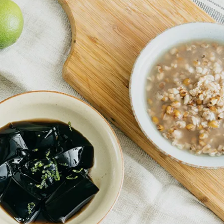
女裝
佛儒書籍
女內著居家
廣論/備覽手
水
男裝
敬經帛/書套
男內著居家
影音/圖書
毛巾/浴巾/手帕
文具禮品/禮
鞋襪
燈/燃燈油
帽/口罩/配件/包包
香
嬰幼/兒童
供具/修持用
居士服