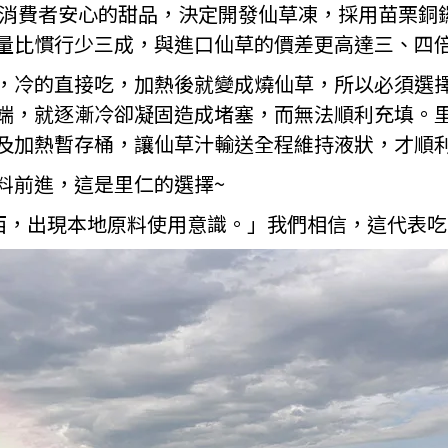
消費者安心的甜品，決定開發仙草凍，採用苗栗銅
量比慣行少三成，與進口仙草的價差更高達三、四
，冷的直接吃，加熱後就變成燒仙草，所以必須選
端，就逐漸冷卻凝固造成堵塞，而無法順利充填。
及加熱暫存桶，讓仙草汁輸送全程維持液狀，才順
料前進，這是里仁的選擇~
東西，出現本地原料使用意識。」我們相信，這代表