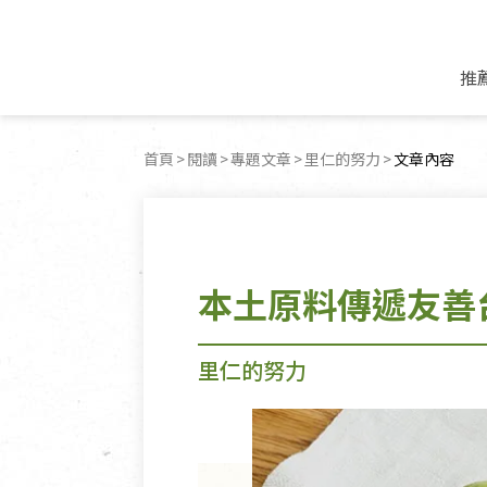
推
米麵/調理食材
好康優惠
飲品/零食
專題文章
首頁
閱讀
專題文章
里仁的努力
目前頁面：
文章內容
米/麵/粉
8月新品優惠
豆漿/優格/植物
農產品與農友
豆麥雜糧種子
8月快閃商品優
果汁/醋飲/飲料
食品與廠商
植物油
中秋禮盒預購
茶/咖啡/花果茶
用品與廠商
不限類別
本土原料傳遞友善
乾貨/素料/植物肉
7月惜福愛物
沖調飲/穀麥片
土地與生態
豆腐/天貝/豆製品
6月快閃商品-好
蜂蜜/椰奶
蔬食營養力
調味/醬料/烘焙食材
傳承經典優惠
休閒零食
生活提案
里仁的努力
抹醬/果醬
文化好書優惠
堅果/果乾
共好行動
鮮凍蔬果
糖果/巧克力
里仁的努力
居家日用
個人清潔保養