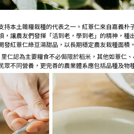
支持本土雜糧栽種的代表之一。紅薏仁來自嘉義朴
頃，讓農友們發揮「活到老，學到老」的精神，種
開發紅薏仁綠豆湯甜品，以長期穩定農友栽種面積
，
里仁認為主要糧食不必侷限於稻米，其他如薏仁、
民眾不同營養，更完善的農業體系應包括品種及物