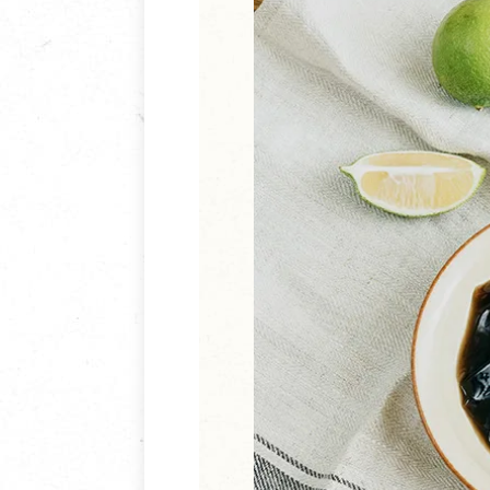
清潔/防蟲/薰香
臉部清潔/保養
餐具食器
臉部彩妝
廚房用具/家電/家飾
牙膏/牙刷/漱口
寢具織品
洗髮/潤髮/染髮
身體清潔/保養
個人用品