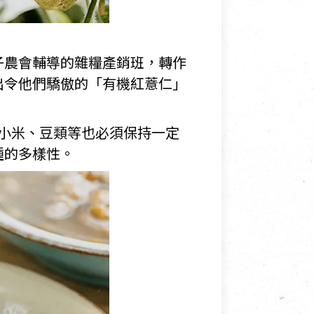
子農會輔導的雜糧產銷班，轉作
出令他們驕傲的「有機紅薏仁」
。
小米、豆類等也必須保持一定
種的多樣性。