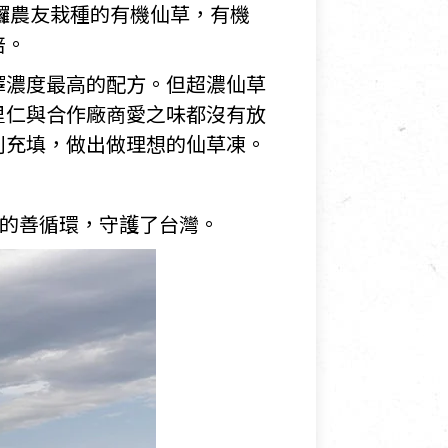
鑼農友栽種的有機仙草，有機
倍。
擇濃度最高的配方。但超濃仙草
里仁與合作廠商愛之味都沒有放
利充填，做出做理想的仙草凍。
吃的善循環，守護了台灣。