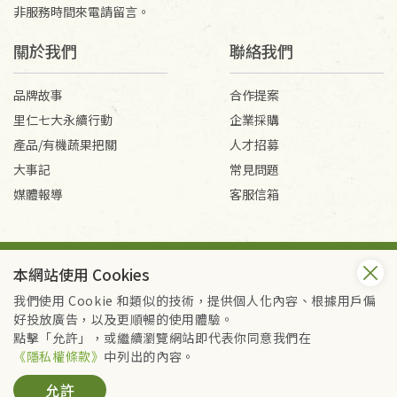
非服務時間來電請留言。
關於我們
聯絡我們
品牌故事
合作提案
里仁七大永續行動
企業採購
產品/有機蔬果把關
人才招募
大事記
常見問題
媒體報導
客服信箱
會員服務條款
隱私權政策
本網站使用 Cookies
Copyright © 2026 里仁事業股份有限公司(統編：16301262) /
里仁網購股份有限公司(統編：25149752)
我們使用 Cookie 和類似的技術，提供個人化內容、根據用戶偏
All Rights Reserved.
好投放廣告，以及更順暢的使用體驗。
點擊「允許」，或繼續瀏覽網站即代表你同意我們在
《隱私權條款》
中列出的內容。
允許