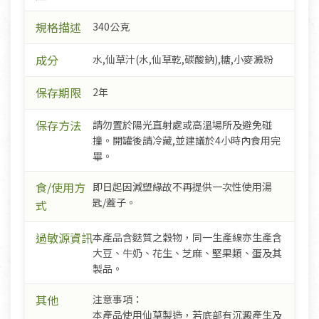
規格描述
340公克
成分
水,仙草汁(水,仙草乾,碳酸鈉),糖,小麥澱粉
保存期限
2年
保存方法
請勿置於陽光直射處或高溫場所及避免碰
撞。開罐後請冷藏,並建議於4小時內食用完
畢。
食/使用方
即日起因減塑緣故不再提供一次性使用湯
匙/蓋子。
式
過敏源資訊
本產品含麩質之穀物，同一生產線亦生產含
大豆、牛奶、花生、芝麻、堅果類、蛋及其
製品。
其他
注意事項：
本產品使用仙草製造，若底部有沉澱產生及