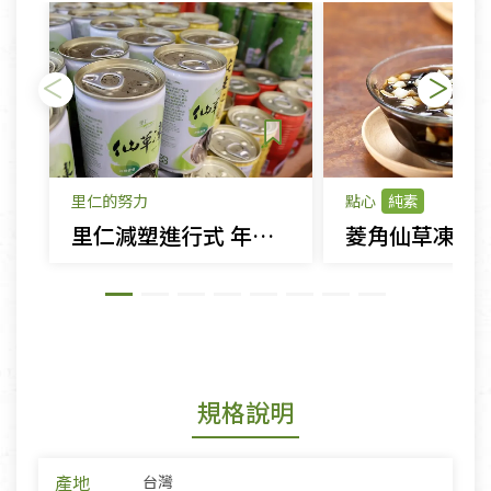
里仁的努力
點心
純素
里仁減塑進行式 年減819萬個塑膠包材
菱角仙草凍
規格說明
產地
台灣