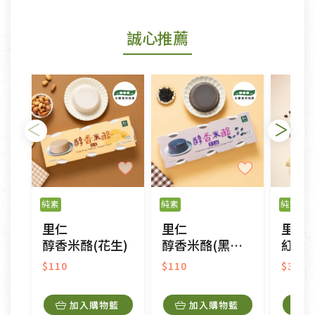
若商品發生新品瑕疵，可申請更換新品。
誠心推薦
若您購買的商品有下列「不適用七天鑑賞期商品」情
形者，除商品瑕疵以外，恕不接受退換貨.
依消保法之規定提供該商品七天免費鑑賞期(含例假
日)的服務，原則上若商品未經使用或被汙損(除商品
瑕疵)，一般皆可申請退換貨。
不適用七天鑑賞期商品：
以數位或電磁紀錄形式儲存之商品、易於變質或損壞
之商品、以及性質上無法或不適合退換之商品：如
純素
純素
純素
CD、VCD、DVD、電腦軟體，若產品瑕疵無法讀取僅
里仁
里仁
里仁
接受原片換新。
醇香米酪(花生)
醇香米酪(黑芝麻)
紅豆
衣飾鞋類-如T恤，如於送達後水洗或污損者。
美容保養用品、內衣褲、襪子、口罩等私人消耗性產
$110
$110
$34
品，一經拆封使用，恕無法退貨。
內衣褲、襪子、口罩個人衛生用品除商品本身有瑕疵
加入購物籃
加入購物籃