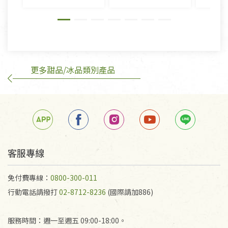
外,依據《通訊交易解除權合理例外情事適用準
則》, 恕無法退貨。
有標示不接受退貨的優惠商品與蔬菜箱，不接受退
換，但若為商品本身或運送過程中所造成的瑕疵，則
不在此限。
更多甜品/冰品類別產品
訂購手抄稿退貨需知：
手抄稿進行退貨時，請務必保持原包裝方式及使用原
箱退回。
若未保持原包裝方式或未使用原箱退回，導致書籍有
任何折損、磨損、污損或凹角，將不接受退貨，也不
予以退費。
不接受退貨之手抄稿，為敬重法寶故，里仁網購無法
客服專線
代為結緣處理等。 若需將手抄稿寄還給消費者，因而
產生的運費100元/箱將由消費者負擔。
免付費專線：
0800-300-011
行動電話請撥打
02-8712-8236
(國際請加886)
服務時間：週一至週五 09:00-18:00。