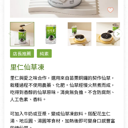
店長推薦
純素
里仁仙草凍
里仁與愛之味合作，選用來自苗栗銅鑼的契作仙草，
栽種過程不使用農藥、化肥。仙草經慢火熬煮而成，
吃得到香醇的仙草原味，清爽無負擔。不含防腐劑、
人工色素、香料。
可加入牛奶或豆漿，變成仙草凍飲料。搭配花生仁
湯、地瓜圓、湯圓等食材，加熱後即可變身口感豐富
的燒仙草。