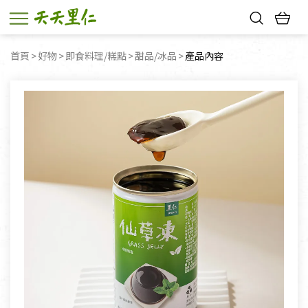
熱門搜尋：
首頁
好物
即食料理/糕點
甜品/冰品
目前頁面：
產品內容
親子活動
幸福節中獎名單