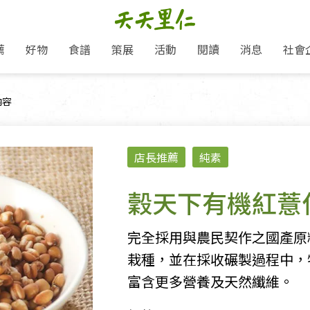
薦
好物
食譜
策展
活動
閱讀
消息
社會
里仁新訊
品牌故事
主題推薦
即食料理/糕點
地球超載日：守護地球從生活
主題活動
關注支持
媒體報導
養身保健
頁面：
內容
選擇開始
里仁七大永續行動
會員專屬
奶
里仁動態
中秋送禮推薦
沖泡麵/粥/湯
本土優先
永續飲食
保健食品
里仁為美刊
愛地球,吃蔬食就可以！
人才招募
門市資訊
惠
分店動態
超值好物特惠
熟食料理/調理包
減塑微革命
淨塑行動
養身食品/飲
產品/有機蔬果把關
產品推薦
店長推薦
純素
作夥利他 加入水滴會員
產品動態
飲品
熱銷人氣產品推薦
包子饅頭/麵點
少或無添加
主食
生態保育
沙拉
中藥食材/調
點心
大事記
經典必買推薦
粽子/蘿蔔糕/年糕
友善耕作
公益支持
酵素
穀天下有機紅薏
「里仁誠食市集」永續新體驗
里仁聯名卡
評延長優惠
史瓦帝尼文化節
素鬆/醬菜
支持弱勢
獲獎肯定
減塑 一起來！
理念桌布下載
甜品/冰品
綠色保育
聯名合作
完全採用與農民契作之國產原
綠色保育-我們的田, 牠們的家
加入會員
麵包/糕點
永續飲食
栽種，並在採收碾製過程中，
里仁「史瓦帝尼文化節」
湯品
富含更多營養及天然纖維。
衣飾鞋包
圖書/宗教文