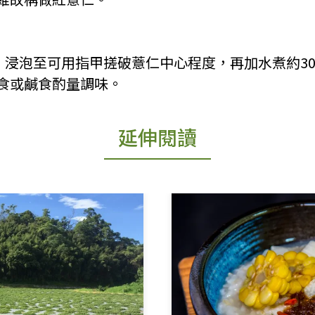
時，浸泡至可用指甲搓破薏仁中心程度，再加水煮約30
食或鹹食酌量調味。
延伸閱讀