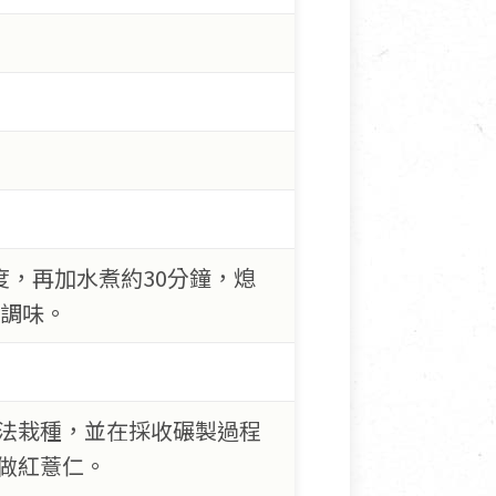
度，再加水煮約30分鐘，熄
量調味。
法栽種，並在採收碾製過程
做紅薏仁。