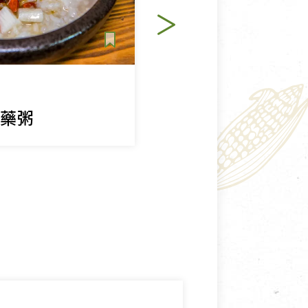
共好行動
山藥粥
田裡傳來的雜糧