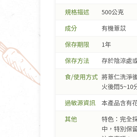
規格描述
500公克
成分
有機薏苡
保存期限
1年
保存方法
存於陰涼處
食/使用方式
將薏仁洗淨後
火後悶5~1
過敏源資訊
本產品含有
其他
特色：完全
中，特別保