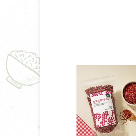
鑑賞期商品說明：
商品包裝外觀樣式色澤以實際
若商品發生新品瑕疵，可申請
若您購買的商品有下列「不適
依消保法之規定提供該商品七天
一般皆可申請退換貨。
不適用七天鑑賞期商品：
以數位或電磁紀錄形式儲存之
VCD、DVD、電腦軟體，若
衣飾鞋類-如T恤，如於送達
美容保養用品、內衣褲、襪子