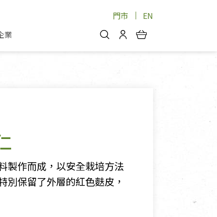
門市
EN
企業
你好，歡迎光臨！
安心蔬果
會員中心
蔬果箱/禮盒
物
我的優惠券
品
芽菜/菇
理包
醬料
消費紀錄查詢
仁
個人資料管理
產品追蹤
料製作而成，以安全栽培方法
好文收藏
特別保留了外層的紅色麩皮，
登入/註冊
物
寵物專區