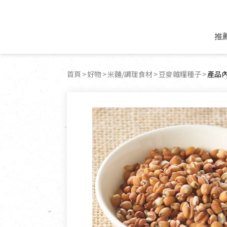
推
米麵/調理食材
好康優惠
飲品/零食
專題文章
首頁
好物
米麵/調理食材
豆麥雜糧種子
目前
產品
米/麵/粉
8月新品優惠
豆漿/優格/植物
農產品與農友
豆麥雜糧種子
8月快閃商品優
果汁/醋飲/飲料
食品與廠商
植物油
中秋禮盒預購
茶/咖啡/花果茶
用品與廠商
不限類別
乾貨/素料/植物肉
7月惜福愛物
沖調飲/穀麥片
土地與生態
豆腐/天貝/豆製品
6月快閃商品-好
蜂蜜/椰奶
蔬食營養力
調味/醬料/烘焙食材
傳承經典優惠
休閒零食
生活提案
抹醬/果醬
文化好書優惠
堅果/果乾
共好行動
鮮凍蔬果
糖果/巧克力
里仁的努力
居家日用
個人清潔保養