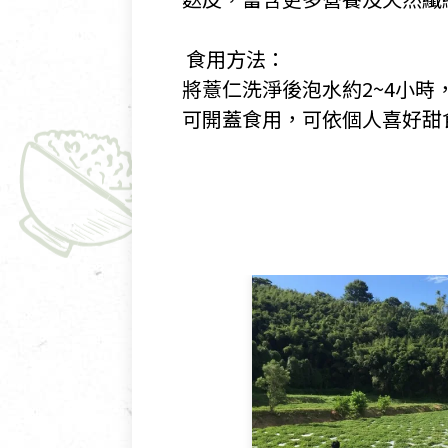
​ 食用方法：
​將薏仁洗淨後泡水約2~4小
可開蓋食用，可依個人喜好甜