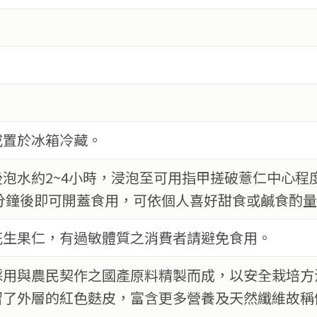
或置於冰箱冷藏。
泡水約2~4小時，浸泡至可用指甲搓破薏仁中心程
0分鐘後即可開蓋食用，可依個人喜好甜食或鹹食酌
花生果仁，有過敏體質之消費者請避免食用。
採用與農民契作之國產原料精製而成，以安全栽培方
留了外層的紅色麩皮，富含更多營養及天然纖維故稱