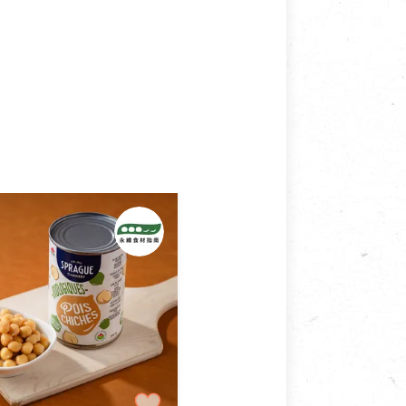
接受退換貨.
使用或被汙損(除商品瑕疵)，
適合退換之商品：如CD、
退貨。