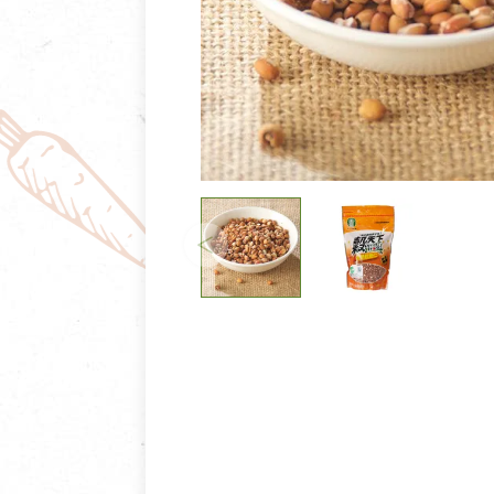
清潔/防蟲/薰香
臉部清潔/保養
餐具食器
臉部彩妝
廚房用具/家電/家飾
牙膏/牙刷/漱口
寢具織品
洗髮/潤髮/染髮
身體清潔/保養
個人用品