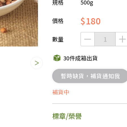
規格
500g
女裝
佛儒書籍
$180
女內著居家
廣論/備覽手
價格
水
男裝
敬經帛/書套
男內著居家
影音/圖書
數量
毛巾/浴巾/手帕
文具禮品/禮
鞋襪
燈/燃燈油
30件成箱出貨
帽/口罩/配件/包包
香
嬰幼/兒童
供具/修持用
暫時缺貨，補貨通知我
居士服
補貨中
標章/榮譽