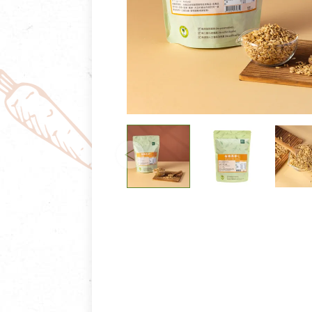
清潔/防蟲/薰香
臉部清潔/保養
餐具食器
臉部彩妝
廚房用具/家電/家飾
牙膏/牙刷/漱口
寢具織品
洗髮/潤髮/染髮
身體清潔/保養
個人用品