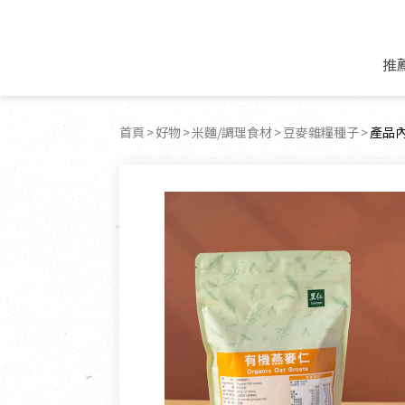
推
米麵/調理食材
好康優惠
飲品/零食
專題文章
首頁
好物
米麵/調理食材
豆麥雜糧種子
目前
產品
米/麵/粉
8月新品優惠
豆漿/優格/植物
農產品與農友
豆麥雜糧種子
8月快閃商品優
果汁/醋飲/飲料
食品與廠商
植物油
中秋禮盒預購
茶/咖啡/花果茶
用品與廠商
不限類別
乾貨/素料/植物肉
7月惜福愛物
沖調飲/穀麥片
土地與生態
豆腐/天貝/豆製品
6月快閃商品-好
蜂蜜/椰奶
蔬食營養力
調味/醬料/烘焙食材
傳承經典優惠
休閒零食
生活提案
抹醬/果醬
文化好書優惠
堅果/果乾
共好行動
鮮凍蔬果
糖果/巧克力
里仁的努力
居家日用
個人清潔保養