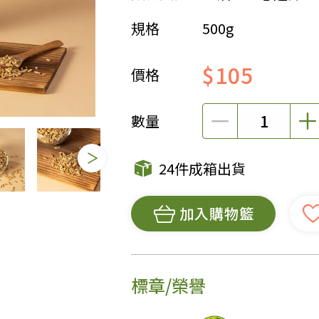
規格
500g
女裝
佛儒書籍
女內著居家
廣論/備覽手
$105
水
男裝
敬經帛/書套
價格
男內著居家
影音/圖書
毛巾/浴巾/手帕
文具禮品/禮
數量
鞋襪
燈/燃燈油
帽/口罩/配件/包包
香
24件成箱出貨
嬰幼/兒童
供具/修持用
居士服
加入購物籃
標章/榮譽