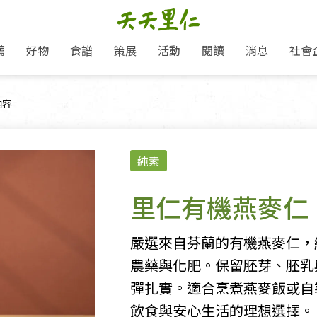
薦
好物
食譜
策展
活動
閱讀
消息
社會
里仁新訊
品牌故事
主題推薦
即食料理/糕點
地球超載日：守護地球從生活
主題活動
關注支持
媒體報導
養身保健
頁面：
內容
選擇開始
里仁七大永續行動
會員專屬
奶
里仁動態
中秋送禮推薦
沖泡麵/粥/湯
本土優先
永續飲食
保健食品
里仁為美刊
愛地球,吃蔬食就可以！
人才招募
門市資訊
惠
分店動態
超值好物特惠
熟食料理/調理包
減塑微革命
淨塑行動
養身食品/飲
產品/有機蔬果把關
產品推薦
純素
作夥利他 加入水滴會員
產品動態
飲品
熱銷人氣產品推薦
包子饅頭/麵點
少或無添加
主食
生態保育
沙拉
中藥食材/調
點心
大事記
經典必買推薦
粽子/蘿蔔糕/年糕
友善耕作
公益支持
酵素
里仁有機燕麥仁
「里仁誠食市集」永續新體驗
里仁聯名卡
評延長優惠
史瓦帝尼文化節
素鬆/醬菜
支持弱勢
獲獎肯定
減塑 一起來！
理念桌布下載
甜品/冰品
綠色保育
聯名合作
嚴選來自芬蘭的有機燕麥仁，
綠色保育-我們的田, 牠們的家
加入會員
麵包/糕點
永續飲食
農藥與化肥。保留胚芽、胚乳
里仁「史瓦帝尼文化節」
湯品
彈扎實。適合烹煮燕麥飯或自
飲食與安心生活的理想選擇。
衣飾鞋包
圖書/宗教文