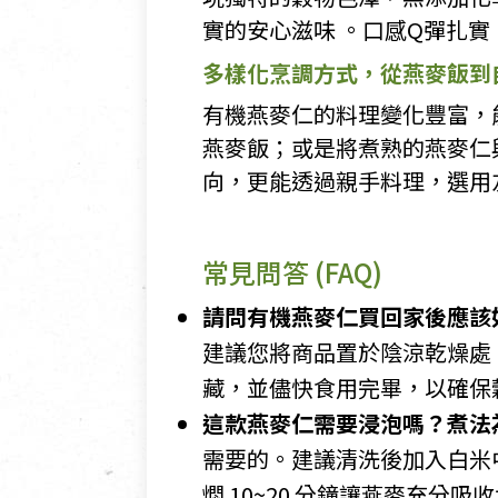
實的安心滋味 。口感Q彈扎
多樣化烹調方式，從燕麥飯到
有機燕麥仁的料理變化豐富，
燕麥飯；或是將煮熟的燕麥仁
向，更能透過親手料理，選用
常見問答 (FAQ)
請問有機燕麥仁買回家後應該
建議您將商品置於陰涼乾燥處
藏，並儘快食用完畢，以確保
這款燕麥仁需要浸泡嗎？煮法
需要的。建議清洗後加入白米中
燜 10~20 分鐘讓燕麥充分