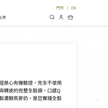
門市
EN
企業
你好，歡迎光臨！
安心蔬果
會員中心
蔬果箱/禮盒
物
我的優惠券
品
芽菜/菇
理包
醬料
消費紀錄查詢
個人資料管理
產品追蹤
經慈心有機驗證，完全不使用
好文收藏
與糠皮的完整全穀類，口感Q
登入/註冊
製濃醇燕麥奶，是您實踐全穀
物
寵物專區