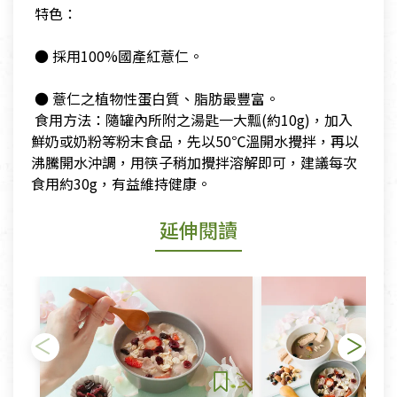
​ 特色：
​ ● 採用100%國產紅薏仁。
​ ● 薏仁之植物性蛋白質、脂肪最豐富。
​ 食用方法：隨罐內所附之湯匙一大瓢(約10g)，加入
鮮奶或奶粉等粉末食品，先以50℃溫開水攪拌，再以
沸騰開水沖調，用筷子稍加攪拌溶解即可，建議每次
食用約30g，有益維持健康。
延伸閱讀