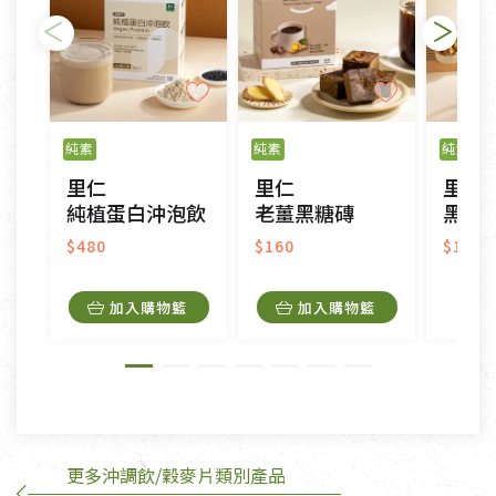
不適用七天鑑賞期商品：
以數位或電磁紀錄形式儲存之商品、易於變質或損壞
之商品、以及性質上無法或不適合退換之商品：如
純素
純素
純素
CD、VCD、DVD、電腦軟體，若產品瑕疵無法讀取僅
里仁
里仁
里仁
接受原片換新。
純植蛋白沖泡飲
老薑黑糖磚
黑米核
衣飾鞋類-如T恤，如於送達後水洗或污損者。
美容保養用品、內衣褲、襪子、口罩等私人消耗性產
$480
$160
$190
品，一經拆封使用，恕無法退貨。
內衣褲、襪子、口罩個人衛生用品除商品本身有瑕疵
加入購物籃
加入購物籃
外,依據《通訊交易解除權合理例外情事適用準
則》, 恕無法退貨。
有標示不接受退貨的優惠商品與蔬菜箱，不接受退
換，但若為商品本身或運送過程中所造成的瑕疵，則
不在此限。
更多沖調飲/穀麥片類別產品
訂購手抄稿退貨需知：