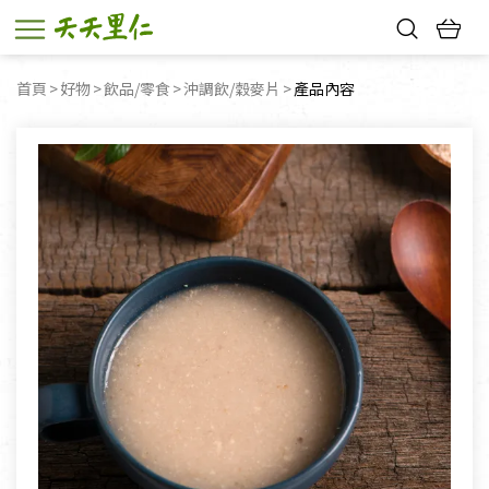
熱門搜尋：
首頁
好物
飲品/零食
沖調飲/穀麥片
目前頁面：
產品內容
親子活動
幸福節中獎名單