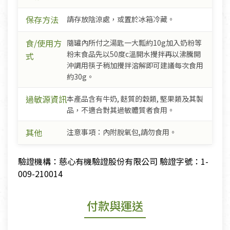
保存方法
請存放陰涼處，或置於冰箱冷藏。
食/使用方
隨罐內所付之湯匙一大瓢約10g加入奶粉等
粉末食品先以50度c溫開水攪拌再以沸騰開
式
沖調用筷子稍加攪拌溶解即可建議每次食用
約30g。
過敏源資訊
本產品含有牛奶, 麩質的穀類, 堅果類及其製
品，不適合對其過敏體質者食用。
其他
注意事項：內附脫氧包,請勿食用。
驗證機構：慈心有機驗證股份有限公司 驗證字號：1-
009-210014
付款與運送