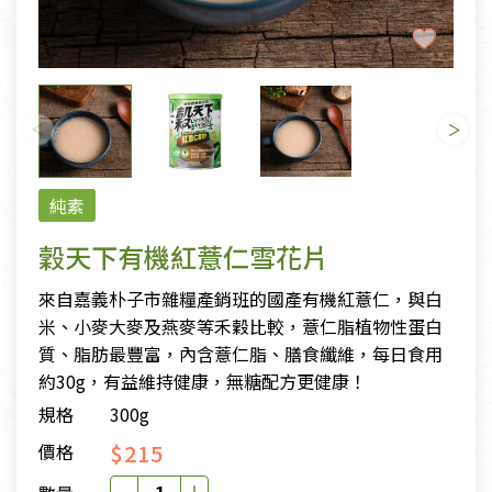
純素
穀天下有機紅薏仁雪花片
來自嘉義朴子市雜糧產銷班的國產有機紅薏仁，與白
米、小麥大麥及燕麥等禾穀比較，薏仁脂植物性蛋白
質、脂肪最豐富，內含薏仁脂、膳食纖維，每日食用
約30g，有益維持健康，無糖配方更健康！
規格
300g
$215
價格