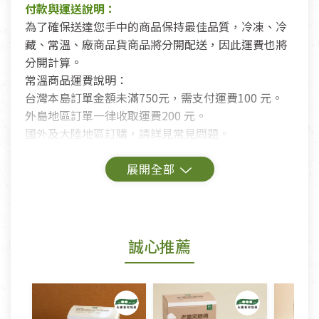
付款與運送說明：
為了確保送達您手中的商品保持最佳品質，冷凍、冷
藏、常溫、廠商品貨商品將分開配送，因此運費也將
分開計算。
常溫商品運費說明：
台灣本島訂單金額未滿750元，需支付運費100 元。
外島地區訂單一律收取運費200 元。
國外及大陸地區訂購，請詳見常見問題。
鑑賞期商品說明：
商品包裝外觀樣式色澤以實際出貨為準。
若商品發生新品瑕疵，可申請更換新品。
誠心推薦
若您購買的商品有下列「不適用七天鑑賞期商品」情
形者，除商品瑕疵以外，恕不接受退換貨.
依消保法之規定提供該商品七天免費鑑賞期(含例假
日)的服務，原則上若商品未經使用或被汙損(除商品
瑕疵)，一般皆可申請退換貨。