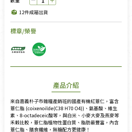
數量
12件成箱出貨
標章/榮譽
產品介紹
來自嘉義朴子市雜糧產銷班的國產有機紅薏仁，富含
薏仁脂 (coixenoilde(C38 H70 O4))、氨基酸、維生
素、8-octadeceic酸等，與白米、小麥大麥及燕麥等
禾穀比較，薏仁脂植物性蛋白質、脂肪最豐富，內含
薏仁脂、膳食纖維，無糖配方更健康！