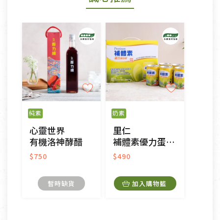
形者，除商品瑕疵以外，恕不接受退換貨.
依消保法之規定提供該商品七天免費鑑賞期(含例假
日)的服務，原則上若商品未經使用或被汙損(除商品
瑕疵)，一般皆可申請退換貨。
不適用七天鑑賞期商品：
以數位或電磁紀錄形式儲存之商品、易於變質或損壞
之商品、以及性質上無法或不適合退換之商品：如
純素
奶素
CD、VCD、DVD、電腦軟體，若產品瑕疵無法讀取僅
心靈世界
里仁
接受原片換新。
有機洛神酵醋
補體素優力蛋白飲-6入提盒
衣飾鞋類-如T恤，如於送達後水洗或污損者。
美容保養用品、內衣褲、襪子、口罩等私人消耗性產
$750
$490
品，一經拆封使用，恕無法退貨。
內衣褲、襪子、口罩個人衛生用品除商品本身有瑕疵
暫時缺貨
加入購物籃
外,依據《通訊交易解除權合理例外情事適用準
則》, 恕無法退貨。
有標示不接受退貨的優惠商品與蔬菜箱，不接受退