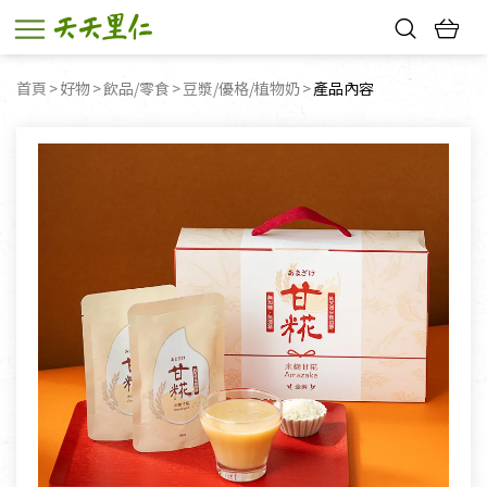
熱門搜尋：
首頁
好物
飲品/零食
豆漿/優格/植物奶
目前頁面：
產品內容
親子活動
幸福節中獎名單