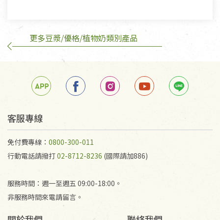
換，但若為商品本身或運送過程中所造成的瑕疵，則
不在此限。
更多豆漿/優格/植物奶類別產品
訂購手抄稿退貨需知：
手抄稿進行退貨時，請務必保持原包裝方式及使用原
箱退回。
若未保持原包裝方式或未使用原箱退回，導致書籍有
任何折損、磨損、污損或凹角，將不接受退貨，也不
予以退費。
不接受退貨之手抄稿，為敬重法寶故，里仁網購無法
客服專線
代為結緣處理等。 若需將手抄稿寄還給消費者，因而
產生的運費100元/箱將由消費者負擔。
免付費專線：
0800-300-011
行動電話請撥打
02-8712-8236
(國際請加886)
服務時間：週一至週五 09:00-18:00。
非服務時間來電請留言。
關於我們
聯絡我們