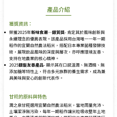
產品介紹
獲獎資訊：
榮獲2025年
新味食潮—銀質獎
- 肯定其於風味創新與
永續理念的優異表現。該產品採用台灣唯一一年一期
稻作的宜蘭自然農法稻米，搭配日本專業菌種發酵技
術，展現飲品風味的深度與層次，亦呼應環境友善、
支持在地農業的核心精神。
2025
銀髮友善產品
- 顯示其在口感溫潤、無酒精、無
添加糖等特性上，符合多元族群的養生需求，成為兼
具美味與安心的創新代表作。
甘糀的原料與特色
潤之泉甘糀選用宜蘭自然農法稻米，當地雨量充沛、
土壤潔淨無污染，每年一期稻作讓米粒吸收整年土地