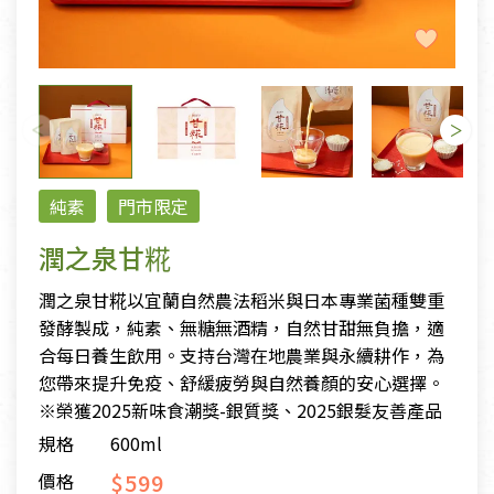
純素
門市限定
潤之泉甘糀
潤之泉甘糀以宜蘭自然農法稻米與日本專業菌種雙重
發酵製成，純素、無糖無酒精，自然甘甜無負擔，適
合每日養生飲用。支持台灣在地農業與永續耕作，為
您帶來提升免疫、舒緩疲勞與自然養顏的安心選擇。
※榮獲2025新味食潮獎-銀質獎、2025銀髮友善產品
規格
600ml
$599
價格