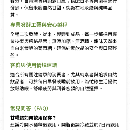
養分，自帶清香與飽滿口感；搭配日本專業菌種進行
發酵，保留米麴自然甘甜，突顯在地永續與純粹品
質。
專業發酵工藝與安心製程
全程二次發酵，從米、製麴到成品，每一步都採用專
業技術與嚴格品管；無添加糖、無酒精，甜味天然來
自白米發酵的葡萄糖，確保純素飲品的安全與口感輕
盈。
客群與使用情境建議
適合所有關注健康的消費者，尤其純素者與追求自然
飲品者。可於每日早餐或睡前飲用，為忙碌生活提供
放鬆助眠、舒緩疲勞與潤養容顏的自然選擇。
常見問答（FAQ）
甘糀該如何飲用保存？
建議冷開水稀釋後飲用，開瓶後請冷藏並於7日內飲用