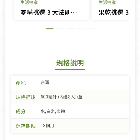
生活提案
生活提案
零嘴挑選 3 大法則｜年貨這樣買，安心跟着來
規格說明
產地
台灣
規格描述
600毫升 (內含8入)/盒
成分
水,白米,米麴
保存期限
18個月