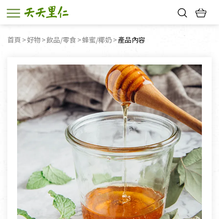
熱門搜尋：
首頁
好物
飲品/零食
蜂蜜/椰奶
目前頁面：
產品內容
親子活動
幸福節中獎名單