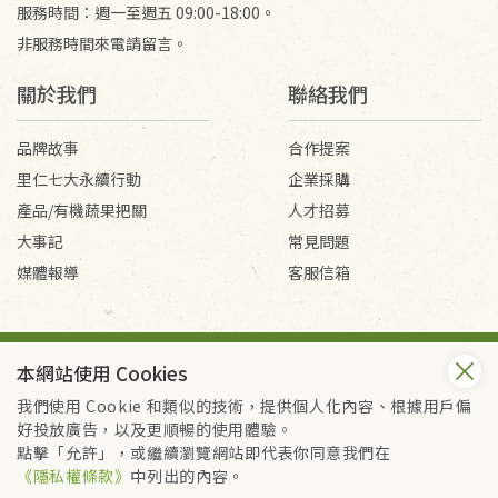
服務時間：週一至週五 09:00-18:00。
非服務時間來電請留言。
關於我們
聯絡我們
品牌故事
合作提案
里仁七大永續行動
企業採購
產品/有機蔬果把關
人才招募
大事記
常見問題
媒體報導
客服信箱
會員服務條款
隱私權政策
本網站使用 Cookies
Copyright © 2026 里仁事業股份有限公司(統編：16301262) /
里仁網購股份有限公司(統編：25149752)
我們使用 Cookie 和類似的技術，提供個人化內容、根據用戶偏
All Rights Reserved.
好投放廣告，以及更順暢的使用體驗。
點擊「允許」，或繼續瀏覽網站即代表你同意我們在
《隱私權條款》
中列出的內容。