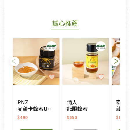
商品包裝外觀樣式色澤以實際出貨為準。
若商品發生新品瑕疵，可申請更換新品。
誠心推薦
若您購買的商品有下列「不適用七天鑑賞期商品」情
形者，除商品瑕疵以外，恕不接受退換貨.
依消保法之規定提供該商品七天免費鑑賞期(含例假
日)的服務，原則上若商品未經使用或被汙損(除商品
瑕疵)，一般皆可申請退換貨。
不適用七天鑑賞期商品：
以數位或電磁紀錄形式儲存之商品、易於變質或損壞
之商品、以及性質上無法或不適合退換之商品：如
CD、VCD、DVD、電腦軟體，若產品瑕疵無法讀取僅
PNZ
情人
宏基
接受原片換新。
麥蘆卡蜂蜜UMF5+
龍眼蜂蜜
龍眼
衣飾鞋類-如T恤，如於送達後水洗或污損者。
美容保養用品、內衣褲、襪子、口罩等私人消耗性產
$490
$650
$650
品，一經拆封使用，恕無法退貨。