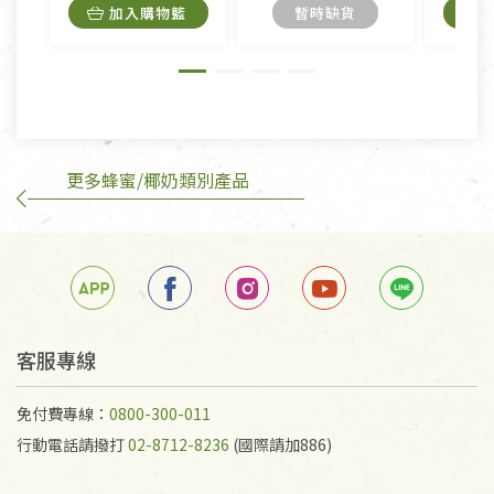
內衣褲、襪子、口罩個人衛生用品除商品本身有瑕疵
加入購物籃
暫時缺貨
外,依據《通訊交易解除權合理例外情事適用準
則》, 恕無法退貨。
有標示不接受退貨的優惠商品與蔬菜箱，不接受退
換，但若為商品本身或運送過程中所造成的瑕疵，則
不在此限。
更多蜂蜜/椰奶類別產品
訂購手抄稿退貨需知：
手抄稿進行退貨時，請務必保持原包裝方式及使用原
箱退回。
若未保持原包裝方式或未使用原箱退回，導致書籍有
任何折損、磨損、污損或凹角，將不接受退貨，也不
予以退費。
不接受退貨之手抄稿，為敬重法寶故，里仁網購無法
客服專線
代為結緣處理等。 若需將手抄稿寄還給消費者，因而
產生的運費100元/箱將由消費者負擔。
免付費專線：
0800-300-011
行動電話請撥打
02-8712-8236
(國際請加886)