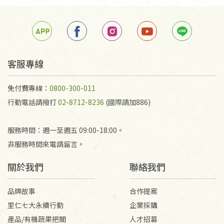
箱退回。
若未保持原包裝方式或未使用原箱退回，導致書籍有
任何折損、磨損、污損或凹角，將不接受退貨，也不
予以退費。
不接受退貨之手抄稿，為敬重法寶故，里仁網購無法
客服專線
代為結緣處理等。 若需將手抄稿寄還給消費者，因而
產生的運費100元/箱將由消費者負擔。
免付費專線：
0800-300-011
行動電話請撥打
02-8712-8236
(國際請加886)
服務時間：週一至週五 09:00-18:00。
非服務時間來電請留言。
關於我們
聯絡我們
品牌故事
合作提案
里仁七大永續行動
企業採購
產品/有機蔬果把關
人才招募