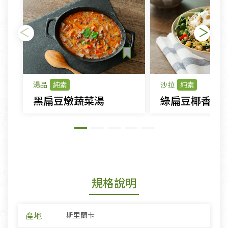
湯品
純素
沙拉
純素
黑扁豆燉蔬菜湯
綠扁豆椰香優
規格說明
產地
斯里蘭卡