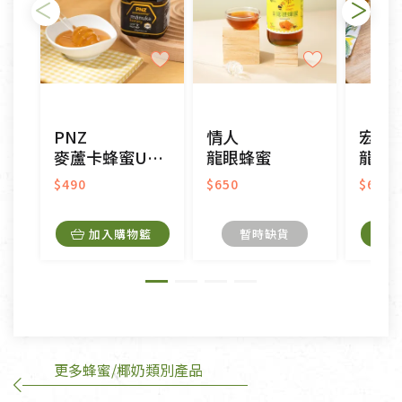
不適用七天鑑賞期商品：
以數位或電磁紀錄形式儲存之商品、易於變質或損壞
之商品、以及性質上無法或不適合退換之商品：如
CD、VCD、DVD、電腦軟體，若產品瑕疵無法讀取僅
PNZ
情人
宏基
接受原片換新。
麥蘆卡蜂蜜UMF5+
龍眼蜂蜜
龍眼
衣飾鞋類-如T恤，如於送達後水洗或污損者。
美容保養用品、內衣褲、襪子、口罩等私人消耗性產
$490
$650
$650
品，一經拆封使用，恕無法退貨。
內衣褲、襪子、口罩個人衛生用品除商品本身有瑕疵
加入購物籃
暫時缺貨
外,依據《通訊交易解除權合理例外情事適用準
則》, 恕無法退貨。
有標示不接受退貨的優惠商品與蔬菜箱，不接受退
換，但若為商品本身或運送過程中所造成的瑕疵，則
不在此限。
更多蜂蜜/椰奶類別產品
訂購手抄稿退貨需知：
手抄稿進行退貨時，請務必保持原包裝方式及使用原