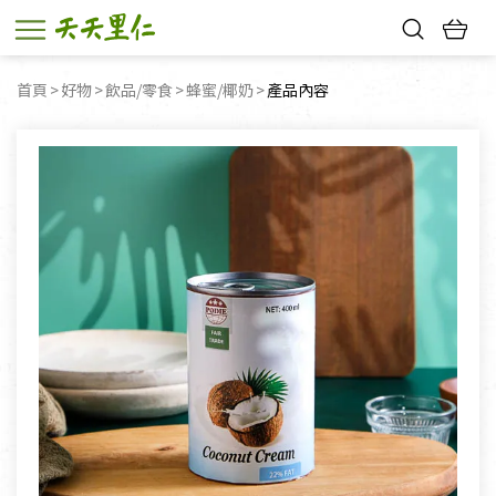
熱門搜尋：
首頁
好物
飲品/零食
蜂蜜/椰奶
目前頁面：
產品內容
親子活動
幸福節中獎名單