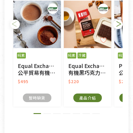
純素
純素
冷藏
純素
Equal Exchange
Equal Exchange
PODI
公平貿易有機濃黑巧克力粉
有機黑巧克力55%-杏仁海鹽
公平貿
$495
$220
$265
暫時缺貨
產品介紹