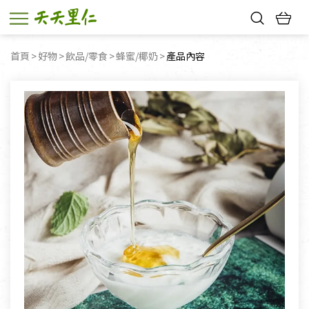
熱門搜尋：
首頁
好物
飲品/零食
蜂蜜/椰奶
目前頁面：
產品內容
親子活動
幸福節中獎名單