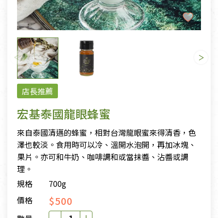
店長推薦
宏基泰國龍眼蜂蜜
來自泰國清邁的蜂蜜，相對台灣龍眼蜜來得清香，色
澤也較淡。食用時可以冷、溫開水泡開，再加冰塊、
果片。亦可和牛奶、咖啡調和或當抹醬、沾醬或調
理。
規格
700g
$500
價格