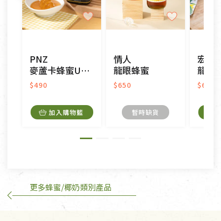
不適用七天鑑賞期商品：
以數位或電磁紀錄形式儲存之商品、易於變質或損壞
之商品、以及性質上無法或不適合退換之商品：如
CD、VCD、DVD、電腦軟體，若產品瑕疵無法讀取僅
PNZ
情人
宏基
接受原片換新。
麥蘆卡蜂蜜UMF5+
龍眼蜂蜜
龍眼
衣飾鞋類-如T恤，如於送達後水洗或污損者。
美容保養用品、內衣褲、襪子、口罩等私人消耗性產
$490
$650
$650
品，一經拆封使用，恕無法退貨。
內衣褲、襪子、口罩個人衛生用品除商品本身有瑕疵
加入購物籃
暫時缺貨
外,依據《通訊交易解除權合理例外情事適用準
則》, 恕無法退貨。
有標示不接受退貨的優惠商品與蔬菜箱，不接受退
換，但若為商品本身或運送過程中所造成的瑕疵，則
不在此限。
更多蜂蜜/椰奶類別產品
訂購手抄稿退貨需知：
手抄稿進行退貨時，請務必保持原包裝方式及使用原
箱退回。