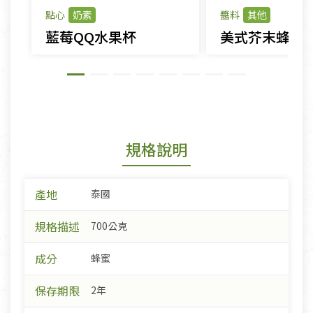
點心
奶素
醬料
其他
藍莓QQ水果杯
美式芥末蜂蜜
規格說明
產地
泰國
規格描述
700公克
成分
蜂蜜
保存期限
2年