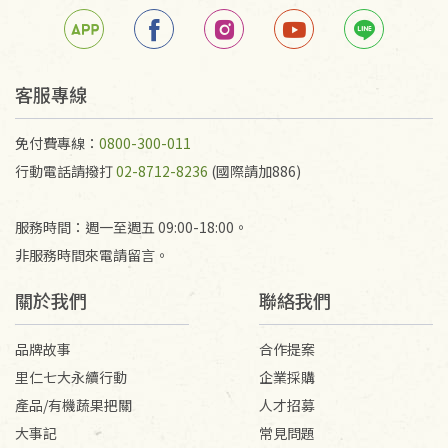
若未保持原包裝方式或未使用原箱退回，導致書籍有
任何折損、磨損、污損或凹角，將不接受退貨，也不
予以退費。
不接受退貨之手抄稿，為敬重法寶故，里仁網購無法
客服專線
代為結緣處理等。 若需將手抄稿寄還給消費者，因而
產生的運費100元/箱將由消費者負擔。
免付費專線：
0800-300-011
行動電話請撥打
02-8712-8236
(國際請加886)
服務時間：週一至週五 09:00-18:00。
非服務時間來電請留言。
關於我們
聯絡我們
品牌故事
合作提案
里仁七大永續行動
企業採購
產品/有機蔬果把關
人才招募
大事記
常見問題