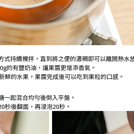
熱的方式持續攪拌，直到將之便的濃稠即可以離開熱水
~30g的有鹽奶油，讓果醬更增添香氣。
他新鮮的水果，果醬完成後可以吃到果粒的口感。
椰糖一起混合均勻後倒入平盤。
20秒後翻面，再浸泡20秒。