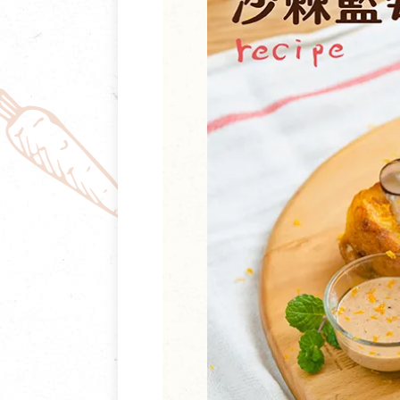
清潔/防蟲/薰香
臉部清潔/保養
餐具食器
臉部彩妝
廚房用具/家電/家飾
牙膏/牙刷/漱口
寢具織品
洗髮/潤髮/染髮
身體清潔/保養
個人用品