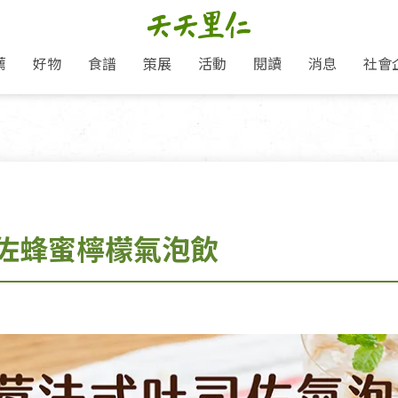
薦
好物
食譜
策展
活動
閱讀
消息
社會
里仁新訊
品牌故事
主題推薦
即食料理/糕點
地球超載日：守護地球從生活
主題活動
關注支持
媒體報導
養身保健
選擇開始
里仁七大永續行動
會員專屬
奶
里仁動態
中秋送禮推薦
沖泡麵/粥/湯
本土優先
永續飲食
保健食品
里仁為美刊
愛地球,吃蔬食就可以！
人才招募
門市資訊
惠
分店動態
超值好物特惠
熟食料理/調理包
減塑微革命
淨塑行動
養身食品/飲
產品/有機蔬果把關
產品推薦
作夥利他 加入水滴會員
產品動態
飲品
熱銷人氣產品推薦
包子饅頭/麵點
少或無添加
主食
生態保育
沙拉
中藥食材/調
點心
大事記
佐蜂蜜檸檬氣泡飲
經典必買推薦
粽子/蘿蔔糕/年糕
友善耕作
公益支持
酵素
「里仁誠食市集」永續新體驗
里仁聯名卡
評延長優惠
史瓦帝尼文化節
素鬆/醬菜
支持弱勢
獲獎肯定
減塑 一起來！
理念桌布下載
甜品/冰品
綠色保育
聯名合作
綠色保育-我們的田, 牠們的家
加入會員
麵包/糕點
永續飲食
里仁「史瓦帝尼文化節」
湯品
衣飾鞋包
圖書/宗教文