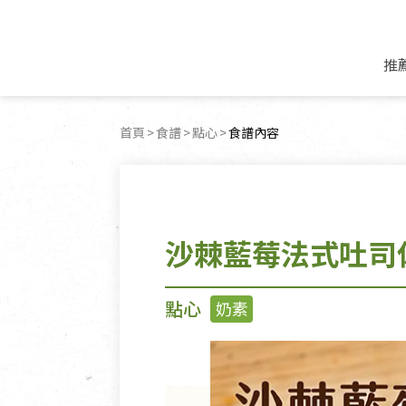
推
米麵/調理食材
好康優惠
飲品/零食
專題文章
首頁
食譜
點心
目前頁面：
食譜內容
米/麵/粉
8月新品優惠
豆漿/優格/植物
農產品與農友
豆麥雜糧種子
8月快閃商品優
果汁/醋飲/飲料
食品與廠商
植物油
中秋禮盒預購
茶/咖啡/花果茶
用品與廠商
不限類別
沙棘藍莓法式吐司
乾貨/素料/植物肉
7月惜福愛物
沖調飲/穀麥片
土地與生態
豆腐/天貝/豆製品
6月快閃商品-好
蜂蜜/椰奶
蔬食營養力
調味/醬料/烘焙食材
傳承經典優惠
休閒零食
生活提案
點心
奶素
抹醬/果醬
文化好書優惠
堅果/果乾
共好行動
鮮凍蔬果
糖果/巧克力
里仁的努力
居家日用
個人清潔保養