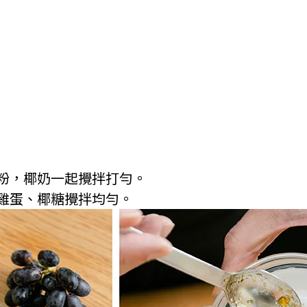
莓粉，椰奶一起攪拌打勻。
入雞蛋、椰糖攪拌均勻。