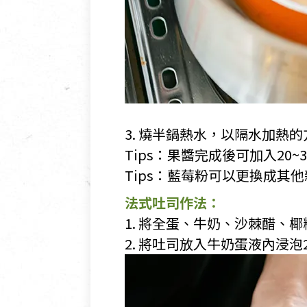
3. 燒半鍋熱水，以隔水加
Tips：果醬完成後可加入20
Tips：藍莓粉可以更換成其
法式吐司作法：
1. 將全蛋、牛奶、沙棘醋、
2. 將吐司放入牛奶蛋液內浸泡