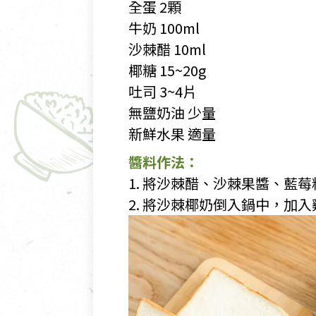
全蛋 2顆
牛奶 100ml
沙棘醋 10ml
椰糖 15~20g
吐司 3~4片
無鹽奶油 少量
新鮮水果 適量
醬料作法：
1. 將沙棘醋、沙棘果醬、藍
2. 將沙棘椰奶倒入鍋中，加