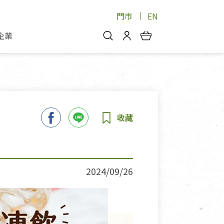
門市
EN
企業
你好，歡迎光臨！
安心蔬果
會員中心
蔬果箱/禮盒
物
我的優惠券
品
芽菜/菇
理包
醬料
消費紀錄查詢
個人資料管理
產品追蹤
2024/09/26
好文收藏
登入/註冊
物
寵物專區