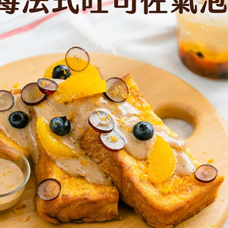
女裝
佛儒書籍
女內著居家
廣論/備覽手
水
男裝
敬經帛/書套
男內著居家
影音/圖書
毛巾/浴巾/手帕
文具禮品/禮
鞋襪
燈/燃燈油
帽/口罩/配件/包包
香
嬰幼/兒童
供具/修持用
居士服