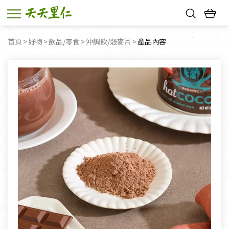
熱門搜尋：
首頁
好物
飲品/零食
沖調飲/穀麥片
目前頁面：
產品內容
親子活動
幸福節中獎名單