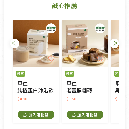
誠心推薦
若您購買的商品有下列「不適用七天鑑賞期商品」情
形者，除商品瑕疵以外，恕不接受退換貨.
依消保法之規定提供該商品七天免費鑑賞期(含例假
日)的服務，原則上若商品未經使用或被汙損(除商品
瑕疵)，一般皆可申請退換貨。
不適用七天鑑賞期商品：
以數位或電磁紀錄形式儲存之商品、易於變質或損壞
之商品、以及性質上無法或不適合退換之商品：如
純素
純素
純素
CD、VCD、DVD、電腦軟體，若產品瑕疵無法讀取僅
里仁
里仁
里仁
接受原片換新。
純植蛋白沖泡飲
老薑黑糖磚
黑米核
衣飾鞋類-如T恤，如於送達後水洗或污損者。
美容保養用品、內衣褲、襪子、口罩等私人消耗性產
$480
$160
$190
品，一經拆封使用，恕無法退貨。
內衣褲、襪子、口罩個人衛生用品除商品本身有瑕疵
加入購物籃
加入購物籃
外,依據《通訊交易解除權合理例外情事適用準
則》, 恕無法退貨。