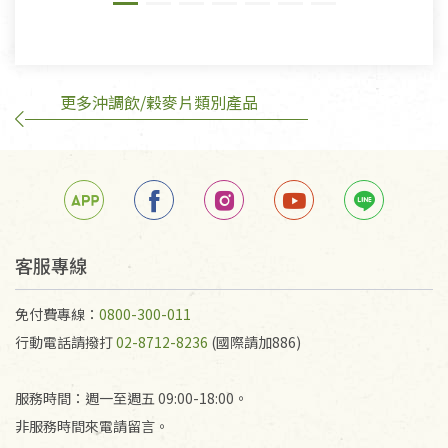
有標示不接受退貨的優惠商品與蔬菜箱，不接受退
換，但若為商品本身或運送過程中所造成的瑕疵，則
不在此限。
更多沖調飲/穀麥片類別產品
訂購手抄稿退貨需知：
手抄稿進行退貨時，請務必保持原包裝方式及使用原
箱退回。
若未保持原包裝方式或未使用原箱退回，導致書籍有
任何折損、磨損、污損或凹角，將不接受退貨，也不
予以退費。
不接受退貨之手抄稿，為敬重法寶故，里仁網購無法
客服專線
代為結緣處理等。 若需將手抄稿寄還給消費者，因而
產生的運費100元/箱將由消費者負擔。
免付費專線：
0800-300-011
行動電話請撥打
02-8712-8236
(國際請加886)
服務時間：週一至週五 09:00-18:00。
非服務時間來電請留言。