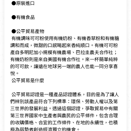
​ ●原裝進口
​ ●有機食品
​ ●公平貿易產物
​ 有機調味可可粉使用有機奶粉、有機香草粉和有機糖
調和而成，微甜的口感喝起來香純順口。有機可可粉
產自多明尼加小規模有機農場、巴拉圭農夫合作社；
有機奶粉則是來自美國有機合作社。來一杯簡單純粹
的可可飲，讓遠在地球另一端的農人也能一同分享喜
悅。
​ 公平貿易是什麼
​ 公平貿易認證是一種產品認證體系，目的是為了讓人
們辨別該產品符合下列標準：環保、勞動人權以及第
三世界的發展利益。透過這個認證，爭取貿易中有關
第三世界國家中生產者與農民的公平條件，包含合理
的收購價格、合宜的工作條件、在地的永續性，也積
極為弱勢者創造經濟獨立的機會。