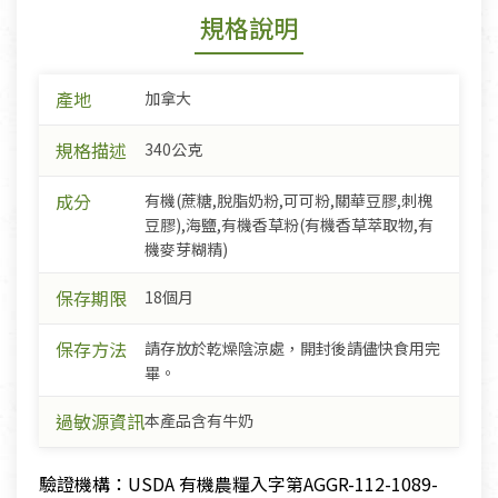
規格說明
產地
加拿大
規格描述
340公克
成分
有機(蔗糖,脫脂奶粉,可可粉,關華豆膠,刺槐
豆膠),海鹽,有機香草粉(有機香草萃取物,有
機麥芽糊精)
保存期限
18個月
保存方法
請存放於乾燥陰涼處，開封後請儘快食用完
畢。
過敏源資訊
本產品含有牛奶
驗證機構：USDA 有機農糧入字第AGGR-112-1089-