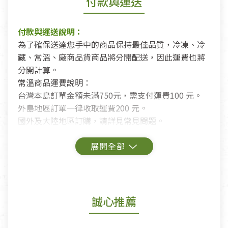
付款與運送
付款與運送說明：
為了確保送達您手中的商品保持最佳品質，冷凍、冷
藏、常溫、廠商品貨商品將分開配送，因此運費也將
分開計算。
常溫商品運費說明：
台灣本島訂單金額未滿750元，需支付運費100 元。
外島地區訂單一律收取運費200 元。
國外及大陸地區訂購，請詳見常見問題。
鑑賞期商品說明：
商品包裝外觀樣式色澤以實際出貨為準。
若商品發生新品瑕疵，可申請更換新品。
誠心推薦
若您購買的商品有下列「不適用七天鑑賞期商品」情
形者，除商品瑕疵以外，恕不接受退換貨.
依消保法之規定提供該商品七天免費鑑賞期(含例假