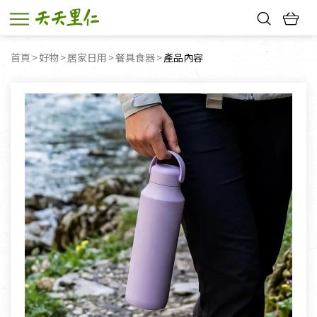
熱門搜尋：
首頁
好物
居家日用
餐具食器
目前頁面：
產品內容
親子活動
幸福節中獎名單