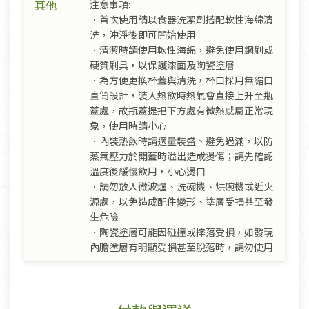
其他
注意事項:
．首次使用請以食器洗潔劑搭配軟性海綿清
洗，沖淨後即可開始使用
．清潔時請使用軟性海綿，避免使用鋼刷或
硬質刷具，以保護漆面及陶瓷塗層
．為方便更換杯蓋與清洗，杯口採用無縮口
直筒設計，裝入熱飲時熱氣會直接上升至瓶
蓋處，故瓶蓋提把下方處有微熱感屬正常現
象，使用時請小心
．內裝熱飲時請適量裝盛、避免過滿，以防
蒸氣壓力於開蓋時溢出造成燙傷；請先確認
溫度後緩慢飲用，小心燙口
．請勿放入微波爐、洗碗機、烘碗機或近火
源處，以免造成配件變形、塗層受損甚至發
生危險
．陶瓷塗層可能因碰撞或摔落受損，如發現
內膽塗層有明顯受損甚至脫落時，請勿使用