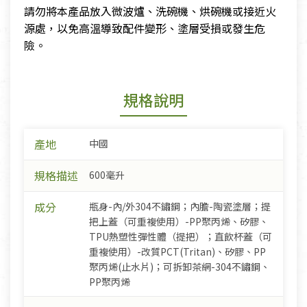
請勿將本產品放入微波爐、洗碗機、烘碗機或接近火
源處，以免高溫導致配件變形、塗層受損或發生危
險。
規格說明
產地
中國
規格描述
600毫升
成分
瓶身-內/外304不鏽鋼；內膽-陶瓷塗層；提
把上蓋（可重複使用）-PP聚丙烯、矽膠、
TPU熱塑性彈性體（提把）；直飲杯蓋（可
重複使用）-改質PCT(Tritan)、矽膠、PP
聚丙烯(止水片)；可拆卸茶網-304不鏽鋼、
PP聚丙烯