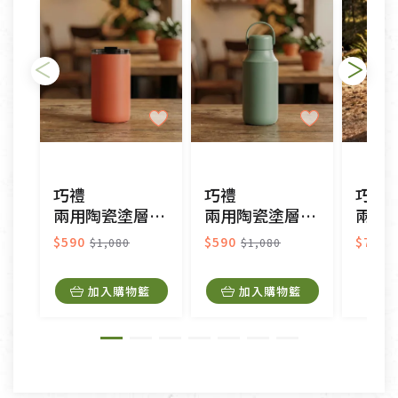
日)的服務，原則上若商品未經使用或被汙損(除商品
瑕疵)，一般皆可申請退換貨。
不適用七天鑑賞期商品：
以數位或電磁紀錄形式儲存之商品、易於變質或損壞
之商品、以及性質上無法或不適合退換之商品：如
CD、VCD、DVD、電腦軟體，若產品瑕疵無法讀取僅
巧禮
巧禮
巧禮
接受原片換新。
兩用陶瓷塗層保溫杯-蜜桃粉350ml
兩用陶瓷塗層保溫杯-莫蘭綠350ml
兩用陶瓷塗層保溫
衣飾鞋類-如T恤，如於送達後水洗或污損者。
美容保養用品、內衣褲、襪子、口罩等私人消耗性產
$590
$590
$790
$1,080
$1,080
品，一經拆封使用，恕無法退貨。
內衣褲、襪子、口罩個人衛生用品除商品本身有瑕疵
加入購物籃
加入購物籃
外,依據《通訊交易解除權合理例外情事適用準
則》, 恕無法退貨。
有標示不接受退貨的優惠商品與蔬菜箱，不接受退
換，但若為商品本身或運送過程中所造成的瑕疵，則
不在此限。